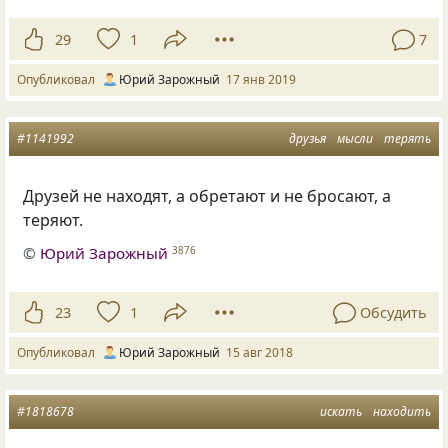
29
1
7
Опубликовал
Юрий Зарожный
17 янв 2019
#1141992
друзья
мысли
терять
Друзей не находят
,
а обретают и не бросают
,
а
теряют.
©
Юрий Зарожный
3876
23
1
Обсудить
Опубликовал
Юрий Зарожный
15 авг 2018
#1818678
искать
находить