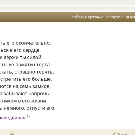
любовь к мужчине
отпусти
тер
ть его окончательно,
ься в его сердце,
не держи ты силой.
 ты из памяти стерта.
кать, страшно терять.
стретить его больше,
ются на семь замков,
да забывают напрочь.
 никем в его жизни.
ы немного, отпусти его.
раведливая
711