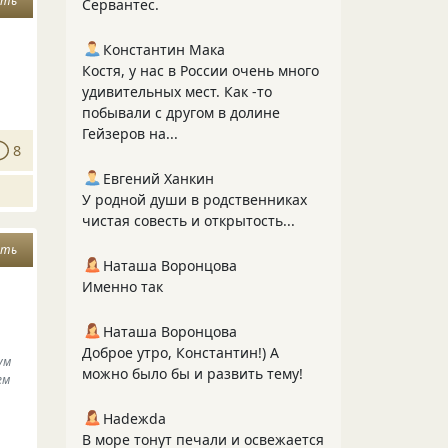
ять
Сервантес.
Константин Мака
Костя, у нас в России очень много
удивительных мест. Как -то
побывали с другом в долине
Гейзеров на...
8
Евгений Ханкин
У родной души в родственниках
чистая совесть и открытость...
еть
Наташа Воронцова
Именно так
Наташа Воронцова
Доброе утро, Константин!) А
ум
можно было бы и развить тему!
ем
Нadeжda
В море тонут печали и освежается