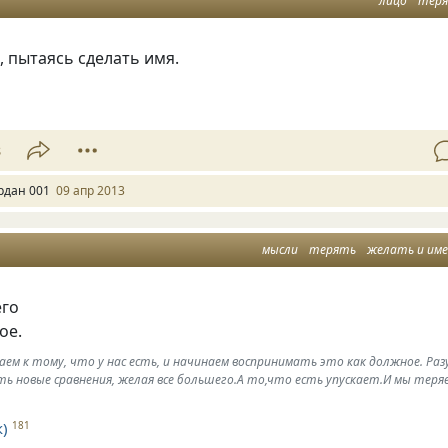
лицо
тер
, пытаясь сделать имя.
8
рдан 001
09 апр 2013
мысли
терять
желать и им
его
ое.
ем к тому, что у нас есть, и начинаем воспринимать это как должное. Раз
ь новые сравнения, желая все большего.А то,что есть упускает.И мы теря
)
181