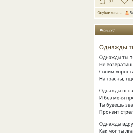
37
Опубликовала
З
#658390
Однажды т
Однажды ты п
Не возвратиш
Своим «прости
Напрасны, тще
Однажды осоз
И без меня п
Ты будешь зва
Пронзит стрел
Однажды вдруг
Как мог ты лг