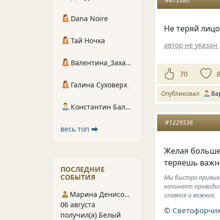
#473380
Dana Noire
Не теряй лицо
Тай Ночка
автор не указан
Валентина_Захарова
70
Галина Суховерх
Опубликовал
Ва
Константин Балухта
#1229536
весь топ ⮕
Желая больш
теряешь важн
ПОСЛЕДНИЕ
СОБЫТИЯ
Мы быстро привыка
начинает проводит
Марина Денисова 5
главное и важное.
06 августа
©
Светофорчик
получил(а) Белый