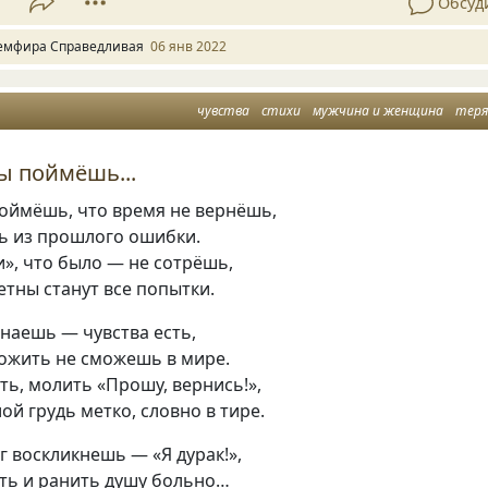
7
Обсуд
емфира Справедливая
06 янв 2022
чувства
стихи
мужчина и женщина
тер
ы поймёшь...
оймёшь, что время не вернёшь,
ь из прошлого ошибки.
», что было — не сотрёшь,
тны станут все попытки.
наешь — чувства есть,
рожить не сможешь в мире.
ть, молить «Прошу, вернись!»,
ой грудь метко, словно в тире.
 воскликнешь — «Я дурак!»,
ать и ранить душу больно…