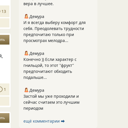
вера в лучшее.
13
Демура
И я всегда выберу комфорт для
себя. Преодолевать трудности
предпочитаю только при
ять
просмотрах мелодра...
Демура
й,
Конечно )) Если характер с
гнильцой, то этот "фрукт"
предпочитают обходить
подальше...
1
Демура
Застой мы уже проходили и
сейчас считаем это лучшим
периодом
ять
ещё комментарии ⮕