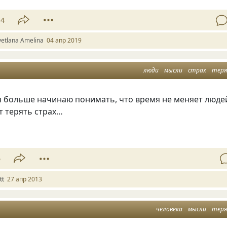
14
vetlana Amelina
04 апр 2019
люди
мысли
страх
тер
я больше начинаю понимать, что время не меняет люде
т терять страх…
5
tt
27 апр 2013
человека
мысли
тер