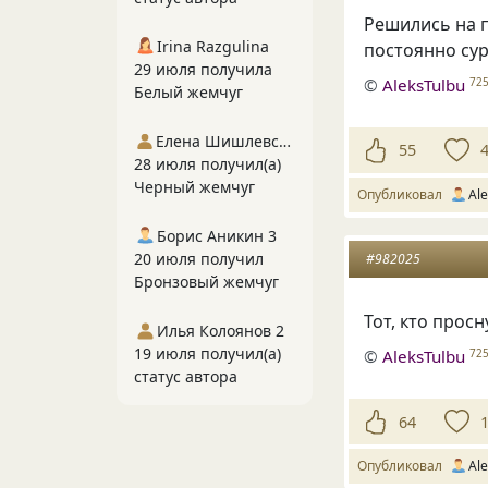
Решились на п
Irina Razgulina
постоянно су
29 июля получила
©
AleksTulbu
72
Белый жемчуг
Елена Шишлевская
55
28 июля получил(а)
Черный жемчуг
Опубликовал
Ale
Борис Аникин 3
20 июля получил
#982025
Бронзовый жемчуг
Тот, кто прос
Илья Колоянов 2
19 июля получил(а)
©
AleksTulbu
72
статус автора
64
Опубликовал
Ale