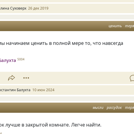
алина Суховерх
26 дек 2019
ценить
тер
мы начинаем ценить в полной мере то, что навсегда
Балухта
5004
1
нстантин Балухта
10 июн 2024
мысли
рассудок
тер
ок лучше в закрытой комнате. Легче найти.
56