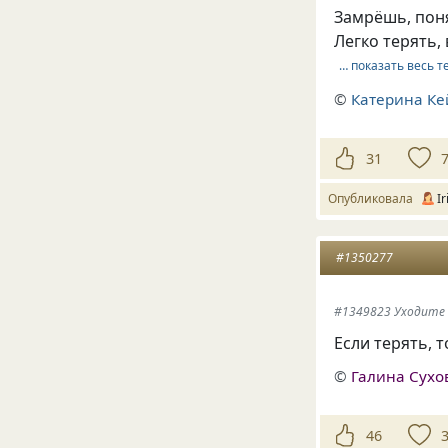
Замрёшь, поня
Легко терять,
… показать весь т
©
Катерина Ке
31
Опубликовала
I
#1350277
#1349823 Уходите
Если терять, т
©
Галина Сухо
46