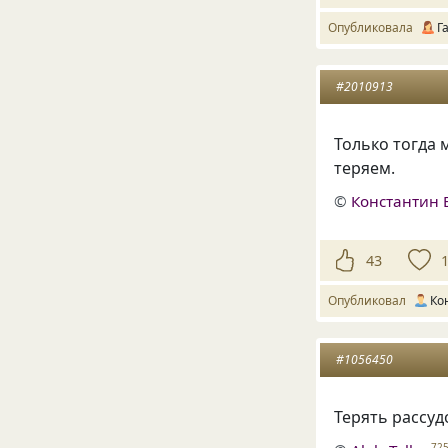
Опубликовала
Г
#2010913
Только тогда 
теряем.
©
Константин 
43
Опубликовал
Ко
#1056450
Терять рассуд
72