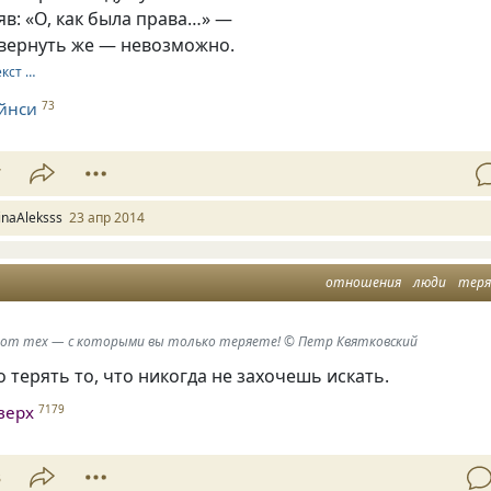
в: «О, как была права…» —
 вернуть же — невозможно.
екст …
йнси
73
7
rinaAleksss
23 апр 2014
отношения
люди
тер
 от тех — с которыми вы только теряете! © Петр Квятковский
о терять то, что никогда не захочешь искать.
верх
7179
3