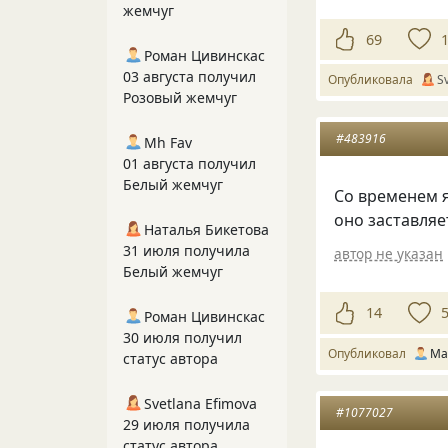
жемчуг
69
Роман Цивинскас
03 августа получил
Опубликовала
S
Розовый жемчуг
#483916
Mh Fav
01 августа получил
Белый жемчуг
Со временем 
оно заставляе
Наталья Бикетова
31 июля получила
автор не указан
Белый жемчуг
14
Роман Цивинскас
30 июля получил
Опубликовал
Ma
статус автора
Svetlana Efimova
#1077027
29 июля получила
статус автора