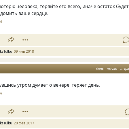
отерю человека, теряйте его всего, иначе остаток будет
рдомить ваше сердце.
56
4
ksTulbu
09 янв 2018
день
мысли
тер
нувшись утром думает о вечере, теряет день.
56
1
ksTulbu
20 фев 2017