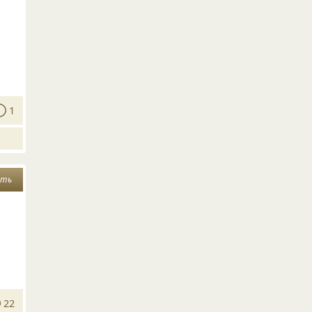
1
ять
22