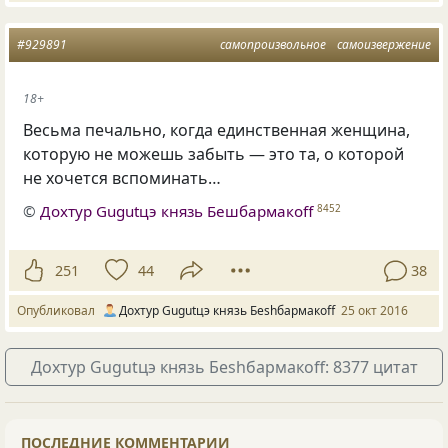
#929891
самопроизвольное
самоизвержение
18+
Весьма печально, когда единственная женщина,
которую не можешь забыть — это та, о которой
не хочется вспоминать…
©
Дохтур Gugutцэ князь Бешбармакоff
8452
251
44
38
Опубликовал
Дохтур Gugutцэ князь Беshбармакоff
25 окт 2016
Дохтур Gugutцэ князь Беshбармакоff: 8377 цитат
ПОСЛЕДНИЕ КОММЕНТАРИИ