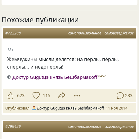
Похожие публикации
#722288
самопроизвольное
самоизвержение
18+
Жемчужины мысли делятся: на перлы, пёрлы,
спёрлы… и недопёрлы!
©
Дохтур Gugutцэ князь Бешбармакоff
8452
623
115
233
Опубликовал
Дохтур Gugutцэ князь Беshбармакоff
11 ноя 2014
#799429
самопроизвольное
самоизвержение