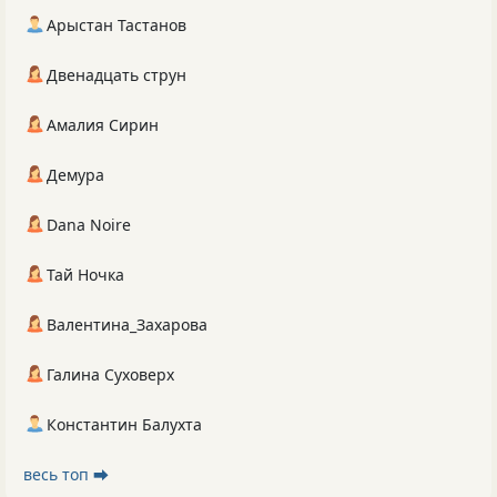
Арыстан Тастанов
Двенадцать струн
Амалия Сирин
Демура
Dana Noire
Тай Ночка
Валентина_Захарова
Галина Суховерх
Константин Балухта
весь топ ⮕