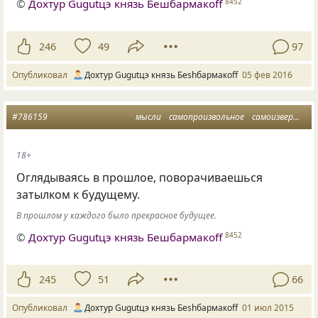
©
Дохтур Gugutцэ князь Бешбармакоff
8452
246
49
97
Опубликовал
Дохтур Gugutцэ князь Беshбармакоff
05 фев 2016
#786159
мысли
самопроизвольное
самоизвержение
18+
Оглядываясь в прошлое, поворачиваешься
затылком к будущему.
В прошлом у каждого было прекрасное будущее.
©
Дохтур Gugutцэ князь Бешбармакоff
8452
245
51
66
Опубликовал
Дохтур Gugutцэ князь Беshбармакоff
01 июл 2015