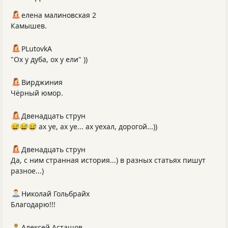
елена малиновская 2
Камышев.
PLutоvkА
"Ох у дуба, ох у ели" ))
Вирджиния
Чёрный юмор.
Двенадцать струн
😅😅😅 ах уе, ах уе... ах уехал, дорогой...))
Двенадцать струн
Да, с ним странная история...) в разных статьях пишут
разное...)
Николай Гольбрайх
Благодарю!!!
Алексей Асташов