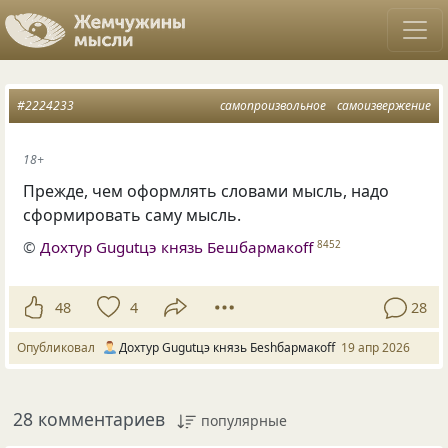
#2224233
самопроизвольное
самоизвержение
18+
Прежде, чем оформлять словами мысль, надо
сформировать саму мысль.
©
Дохтур Gugutцэ князь Бешбармакоff
8452
48
4
28
Опубликовал
Дохтур Gugutцэ князь Беshбармакоff
19 апр 2026
28 комментариев
популярные