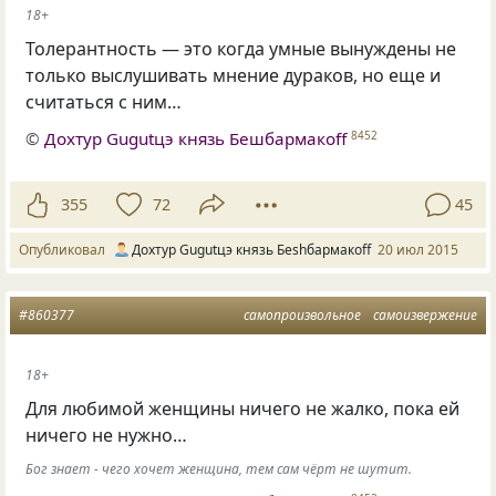
18+
Толерантность — это когда умные вынуждены не
только выслушивать мнение дураков, но еще и
считаться с ним…
©
Дохтур Gugutцэ князь Бешбармакоff
8452
355
72
45
Опубликовал
Дохтур Gugutцэ князь Беshбармакоff
20 июл 2015
#860377
самопроизвольное
самоизвержение
18+
Для любимой женщины ничего не жалко, пока ей
ничего не нужно…
Бог знает - чего хочет женщина, тем сам чёрт не шутит.