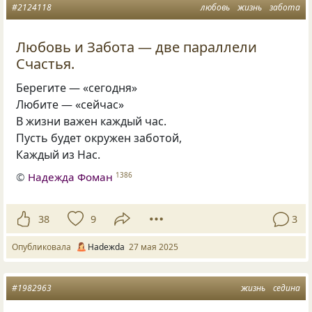
#2124118
любовь
жизнь
забота
Любовь и Забота — две параллели
Счастья.
Берегите — «сегодня»
Любите — «сейчас»
В жизни важен каждый час.
Пусть будет окружен заботой,
Каждый из Нас.
©
Надежда Фоман
1386
38
9
3
Опубликовала
Нadeжda
27 мая 2025
#1982963
жизнь
седина