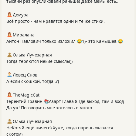
тысячи раз опубликовали раньше! Даже мемы есть...
Демура
Всё просто - нам нравятся одни и те же стихи.
Миралана
Антон Павлович только изложил 😂1)- это Камышев 😂
Олька Лучезарная
Тогда теряются некие смыслы))
Ловец Снов
А если сКошкой, тогда..?)
TheMagicCat
Терентий Гравин 📚Азарт Глава 8 Где выход, там и вход
Да уж! Поговорить мне хотелось о много...
Олька Лучезарная
НеКотяй ещё ничего) Хуже, когда парень оказался
сКотом)