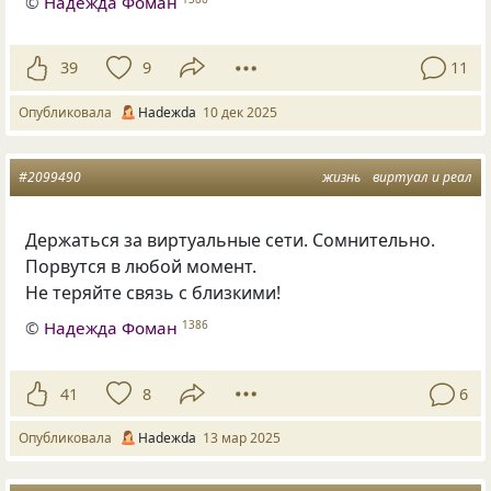
©
Надежда Фоман
39
9
11
Опубликовала
Нadeжda
10 дек 2025
#2099490
жизнь
виртуал и реал
Держаться за виртуальные сети. Сомнительно.
Порвутся в любой момент.
Не теряйте связь с близкими!
©
Надежда Фоман
1386
41
8
6
Опубликовала
Нadeжda
13 мар 2025