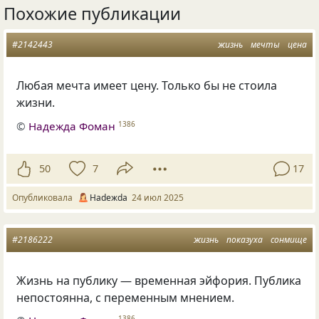
Похожие публикации
#2142443
жизнь
мечты
цена
Любая мечта имеет цену. Только бы не стоила
жизни.
©
Надежда Фоман
1386
50
7
17
Опубликовала
Нadeжda
24 июл 2025
#2186222
жизнь
показуха
сонмище
Жизнь на публику — временная эйфория. Публика
непостоянна, с переменным мнением.
1386