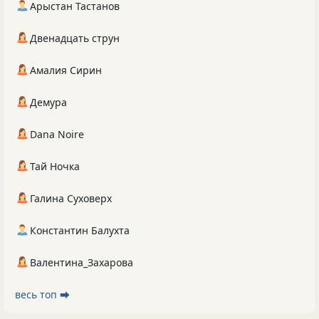
Арыстан Тастанов
Двенадцать струн
Амалия Сирин
Демура
Dana Noire
Тай Ночка
Галина Суховерх
Константин Балухта
Валентина_Захарова
весь топ ⮕