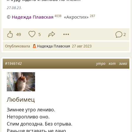
27.08.23.
©
Надежда Плавская
«Акростих»
4038
287
49
5
2
Опубликовала
Надежда Плавская
27 авг 2023
#1946142
утро
кот
зима
Любимец
Зимнее утро лениво.
Неторопливо оно.
Спим допоздна. Без отрыва.
Раньше вставать не дано.