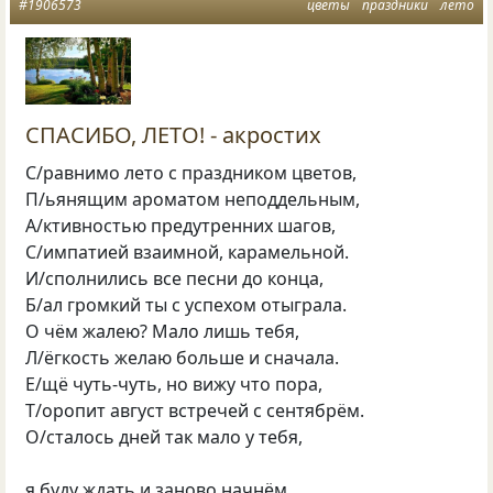
#1906573
цветы
праздники
лето
СПАСИБО, ЛЕТО! - акростих
С/равнимо лето с праздником цветов,
П/ьянящим ароматом неподдельным,
А/ктивностью предутренних шагов,
С/импатией взаимной, карамельной.
И/сполнились все песни до конца,
Б/ал громкий ты с успехом отыграла.
О чём жалею? Мало лишь тебя,
Л/ёгкость желаю больше и сначала.
Е/щё чуть-чуть, но вижу что пора,
Т/оропит август встречей с сентябрём.
О/сталось дней так мало у тебя,
я буду ждать и заново начнём…