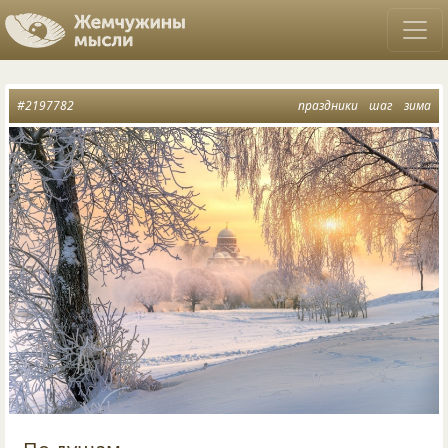
#2197782
праздники
шаг
зима