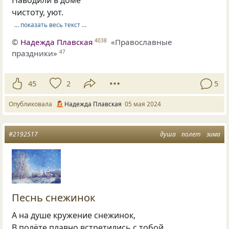
чистоту, уют.
… показать весь текст …
©
Надежда Плавская
«Православные
4038
праздники»
47
45
2
5
Опубликовала
Надежда Плавская
05 мая 2024
#2192517
душа
полет
зима
Песнь снежинок
А на душе кружение снежинок,
В полёте плавно встретились с тобой.