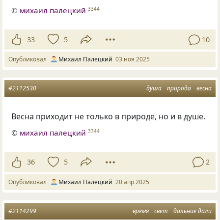
©
михаил палецкий
3344
33
5
10
Опубликовал
Михаил Палецкий
03 ноя 2025
#2112530
душа
природа
весна
Весна приходит не только в природе, но и в душе.
©
михаил палецкий
3344
36
5
2
Опубликовал
Михаил Палецкий
20 апр 2025
#2114299
время
свет
дальние дали