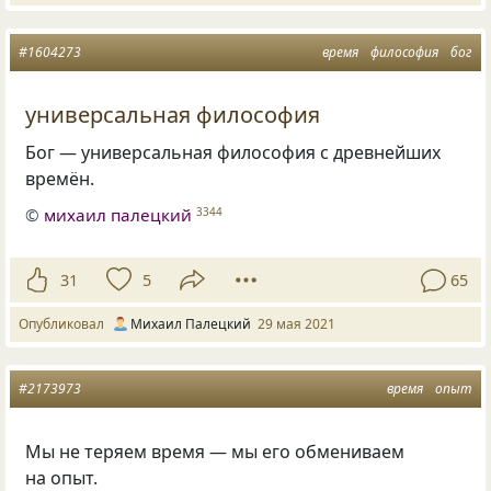
#1604273
время
философия
бог
универсальная философия
Бог — универсальная философия с древнейших
времён.
©
михаил палецкий
3344
31
5
65
Опубликовал
Михаил Палецкий
29 мая 2021
#2173973
время
опыт
Мы не теряем время — мы его обмениваем
на опыт.