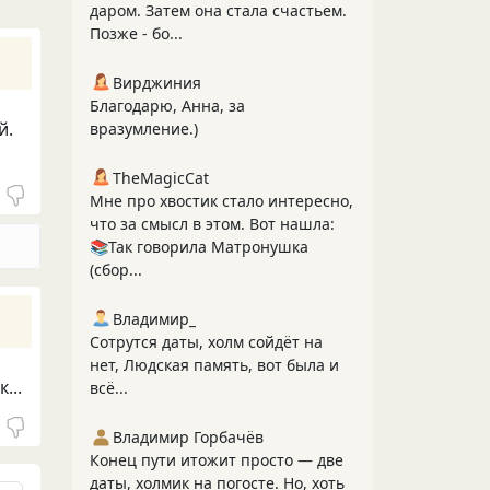
даром. Затем она стала счастьем.
Позже - бо...
Вирджиния
Благодарю, Анна, за
й.
вразумление.)
TheMagicCat
Мне про хвостик стало интересно,
что за смысл в этом. Вот нашла:
📚Так говорила Матронушка
(сбор...
Владимир_
Сотрутся даты, холм сойдёт на
нет, Людская память, вот была и
...
всё...
Владимир Горбачёв
Конец пути итожит просто — две
даты, холмик на погосте. Но, хоть