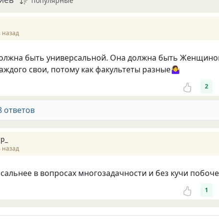
популярные
 назад
олжна быть универсальной. Она должна быть Женщино
аждого свои, потому как факультеты разные🤷‍♀️
2
8 ответов
р_
 назад
сальнее в вопросах многозадачности и без кучи побочек
1