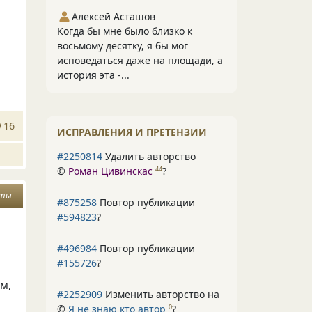
Алексей Асташов
Когда бы мне было близко к
восьмому десятку, я бы мог
исповедаться даже на площади, а
история эта -...
16
ИСПРАВЛЕНИЯ И ПРЕТЕНЗИИ
#2250814
Удалить авторство
©
Роман Цивинскас
?
44
уты
#875258
Повтор публикации
#594823
?
#496984
Повтор публикации
#155726
?
м,
#2252909
Изменить авторство на
©
Я не знаю кто автор
?
0