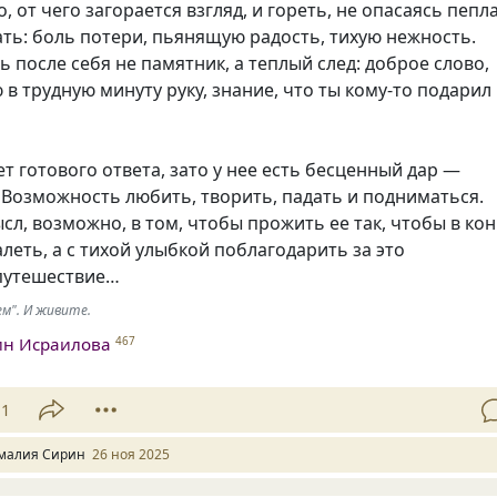
, от чего загорается взгляд, и гореть, не опасаясь пепла
ать: боль потери, пьянящую радость, тихую нежность.
ь после себя не памятник, а теплый след: доброе слово,
 в трудную минуту руку, знание, что ты кому-то подарил
т готового ответа, зато у нее есть бесценный дар —
Возможность любить, творить, падать и подниматься.
сл, возможно, в том, чтобы прожить ее так, чтобы в ко
алеть, а с тихой улыбкой поблагодарить за это
путешествие…
ем". И живите.
ин Исраилова
467
11
малия Сирин
26 ноя 2025