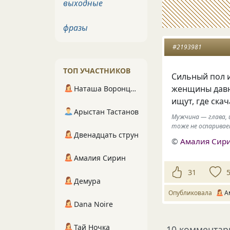
выходные
фразы
#2193981
ТОП УЧАСТНИКОВ
Сильный пол и
женщины давн
Наташа Воронцова
ищут, где ска
Арыстан Тастанов
Мужчина — глава, и
тоже не оспаривае
Двенадцать струн
©
Амалия Сир
Амалия Сирин
31
Демура
Опубликовала
А
Dana Noire
Тай Ночка
10 комментар