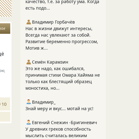
качество, т.е. за работу ума. Когда
есть подо...
Владимир Горбачёв
Нас в жизни движут интересы,
кое
Всегда нас увлекают за собой.
Развитие беременно прогрессом,
Мотив ж...
щё
Семён Карамзин
Это же надо, как ошибался,
аю,
принимая стихи Омара Хайяма не
только как блестящий образец
моностиха, но...
Владимир_
10
Знай меру и вкус... мотай на ус!
Евгений Снежин -Бригиневич
У древних греков способность
мыслить считалась великим