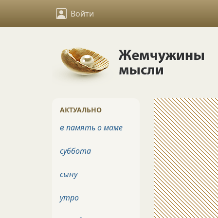
Войти
АКТУАЛЬНО
в память о маме
суббота
сыну
утро