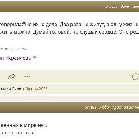
жизнь
дела
сер
оворила:"Не ихно дело. Два раза не живут, а одну жизнь
жить можно. Думай головой, но слушай сердце. Оно ре
ким лучиком...
ин Исраилова
467
5
малия Сирин
30 ноя 2025
жизнь
люди
простая исто
венных в мире нет.
селенная своя.