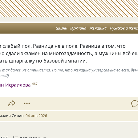
жизнь
мужчина
женщина
мужское и женс
 слабый пол. Разница не в поле. Разница в том, что
о сдали экзамен на многозадачность, а мужчины всё е
чать шпаргалку по базовой эмпатии.
 так далее, не отрицается. Но то, что женщина универсальна во всём, дум
тся?)
ин Исраилова
467
5
малия Сирин
04 янв 2026
иев