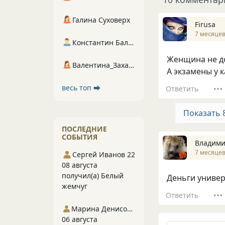
Галина Суховерх
Firusa
7 месяцев
Константин Балухта
Женщина не д
Валентина_Захарова
А экзамены у к
весь топ ⮕
Ответить
Показать 
ПОСЛЕДНИЕ
СОБЫТИЯ
Владими
7 месяцев
Сергей Иванов 22
08 августа
получил(а) Белый
Деньги универ
жемчуг
Ответить
Марина Денисова 5
06 августа