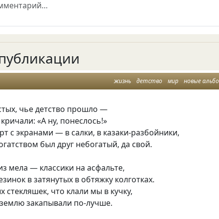
публикации
жизнь
детство
мир
новые альб
стых, чье детство прошло —
 кричали: «А ну, понеслось!»
рт с экранами — в салки, в казаки-разбойники,
огатством был друг небогатый, да свой.
з мела — классики на асфальте,
езинок в затянутых в обтяжку колготках.
х стекляшек, что клали мы в кучку,
 землю закапывали по-лучше.