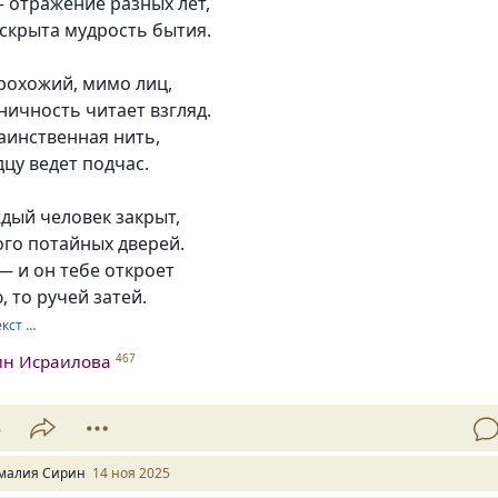
— отражение разных лет,
скрыта мудрость бытия.
рохожий, мимо лиц,
ничность читает взгляд.
аинственная нить,
дцу ведет подчас.
ждый человек закрыт,
ого потайных дверей.
— и он тебе откроет
, то ручей затей.
екст …
ин Исраилова
467
5
малия Сирин
14 ноя 2025