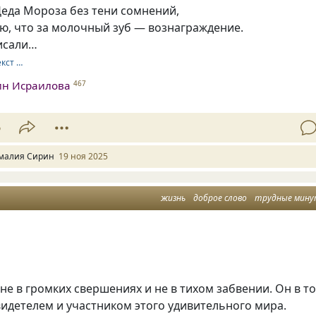
Деда Мороза без тени сомнений,
ю, что за молочный зуб — вознаграждение.
исали…
екст …
ин Исраилова
467
6
малия Сирин
19 ноя 2025
жизнь
доброе слово
трудные мин
не в громких свершениях и не в тихом забвении. Он в то
идетелем и участником этого удивительного мира.