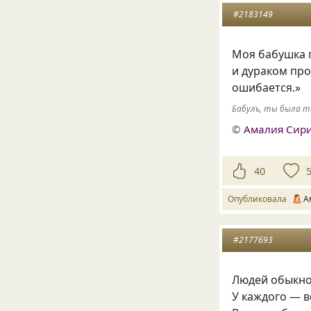
#2183149
Моя бабушка г
и дураком про
ошибается.»
Бабуль, ты была та
©
Амалия Сир
40
Опубликовала
А
#2177693
Людей обыкно
У каждого — в