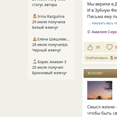
Мы верили в 
статус автора
И в Зубную Фе
Письма ему п
Irina Razgulina
29 июля получила
… показать весь т
Белый жемчуг
©
Амалия Сир
Елена Шишлевская
28 июля получил(а)
39
Черный жемчуг
Опубликовала
А
Борис Аникин 3
20 июля получил
Бронзовый жемчуг
#2181997
Смысл жизни -
чтобы быть св