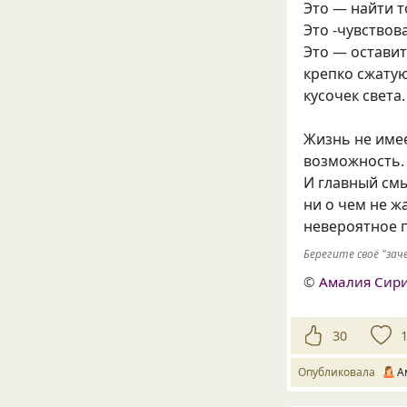
Это — найти то
Это -чувствов
Это — оставит
крепко сжатую
кусочек света.
Жизнь не имее
возможность. 
И главный смы
ни о чем не ж
невероятное 
Берегите своё "зач
©
Амалия Сир
30
Опубликовала
А