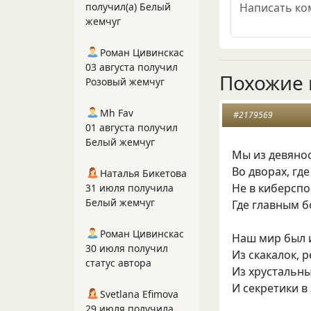
получил(а) Белый
жемчуг
Роман Цивинскас
03 августа получил
Похожие 
Розовый жемчуг
Mh Fav
#2179569
01 августа получил
Белый жемчуг
Мы из девяно
Во дворах, где
Наталья Бикетова
Не в киберспо
31 июля получила
Белый жемчуг
Где главным б
Роман Цивинскас
Наш мир был и
30 июля получил
Из скакалок, р
статус автора
Из хрустальны
И секретики в
Svetlana Efimova
29 июля получила