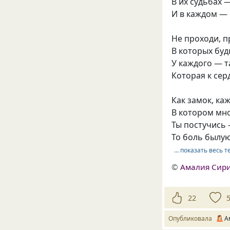
В их судьбах 
И в каждом — 
Не проходи, п
В которых буд
У каждого — т
Которая к сер
Как замок, ка
В котором мн
Ты постучись 
То боль былую
… показать весь т
©
Амалия Сир
22
Опубликовала
А