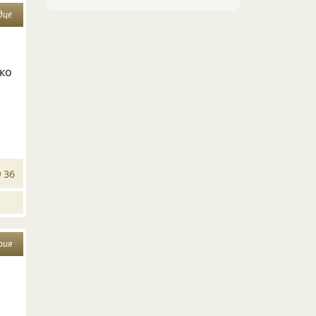
дце
дко
36
рия