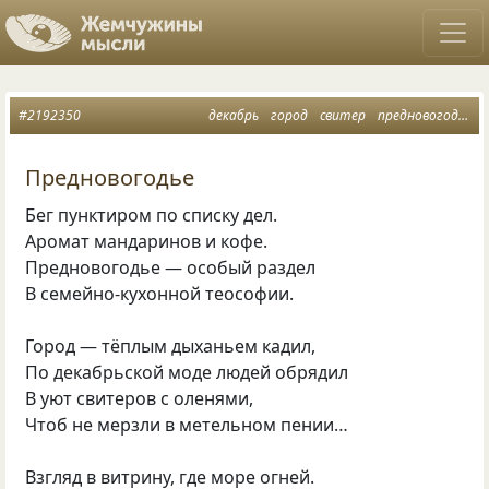
#2192350
декабрь
город
свитер
предновогодье
Предновогодье
Бег пунктиром по списку дел.
Аромат мандаринов и кофе.
Предновогодье — особый раздел
В семейно-кухонной теософии.
Город — тёплым дыханьем кадил,
По декабрьской моде людей обрядил
В уют свитеров с оленями,
Чтоб не мерзли в метельном пении…
Взгляд в витрину, где море огней.