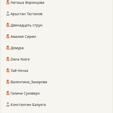
Наташа Воронцова
Арыстан Тастанов
Двенадцать струн
Амалия Сирин
Демура
Dana Noire
Тай Ночка
Валентина_Захарова
Галина Суховерх
Константин Балухта