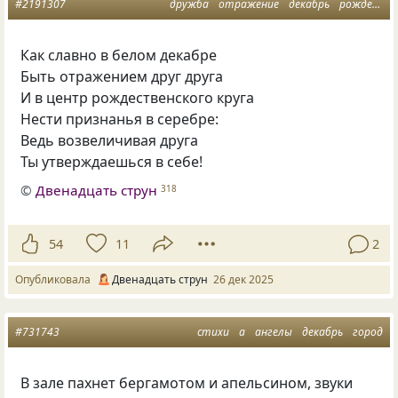
#2191307
дружба
отражение
декабрь
рождество
Как славно в белом декабре
Быть отражением друг друга
И в центр рождественского круга
Нести признанья в серебре:
Ведь возвеличивая друга
Ты утверждаешься в себе!
©
Двенадцать струн
318
54
11
2
Опубликовала
Двенадцать струн
26 дек 2025
#731743
стихи
а
ангелы
декабрь
город
В зале пахнет бергамотом и апельсином, звуки