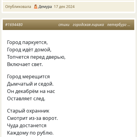
Опубликовала
Демура
17 дек 2024
#1694480
стихи
городская лирика
петербург
дек
Город паркуется,
Город идёт домой,
Топчется перед дверью,
Включает свет.
Город мерещится
Дымчатый и седой.
Он декабрём на нас
Оставляет след.
Старый охранник
Смотрит из-за ворот.
Чуда достанется
Каждому по рублю.