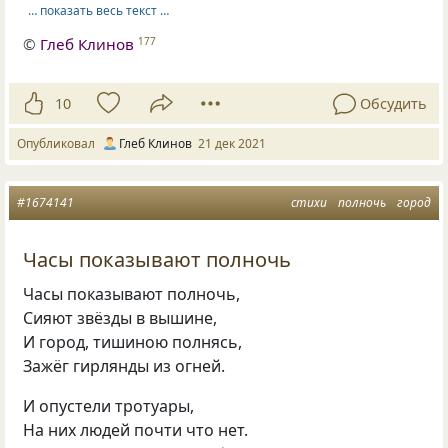
… показать весь текст …
©
Глеб Клинов
177
10
Обсудить
Опубликовал
Глеб Клинов
21 дек 2021
#1674141
стихи
полночь
город
Часы показывают полночь
Часы показывают полночь,
Сияют звёзды в вышине,
И город, тишиною полнясь,
Зажёг гирлянды из огней.
И опустели тротуары,
На них людей почти что нет.