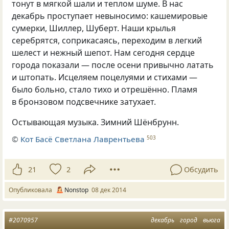
тонут в мягкой шали и теплом шуме. В нас
декабрь проступает невыносимо: кашемировые
сумерки, Шиллер, Шуберт. Наши крылья
серебрятся, соприкасаясь, переходим в легкий
шелест и нежный шепот. Нам сегодня сердце
города показали — после осени привычно латать
и штопать. Исцеляем поцелуями и стихами —
было больно, стало тихо и отрешённо. Пламя
в бронзовом подсвечнике затухает.
Остывающая музыка. Зимний Шёнбрунн.
©
Кот Басё Светлана Лаврентьева
503
21
2
Обсудить
Опубликовала
Nonstop
08 дек 2014
#2070957
декабрь
город
вьюга