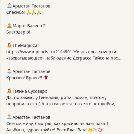
Арыстан Тастанов
Спасибо! 🙏🙏🙏
Марат Валеев 2
Благодарю!
TheMagicCat
https://www.inpearls.ru/2144901 Жизнь после смерти:
«захватывающее» наблюдение Деграсса Тайсона пос...
Арыстан Тастанов
Красиво! Браво!!! 🌹
Галина Суховерх
Да, по замыслу Геннадия, ритм сломан, поэтому
поправила его. ) А что касается того, что нет любви,...
Арыстан Тастанов
Светом живу. Смотрю, как красиво пылает закат!
Альбина, здравствуйте! Всех Благ Вам! 🤲🕊️💯