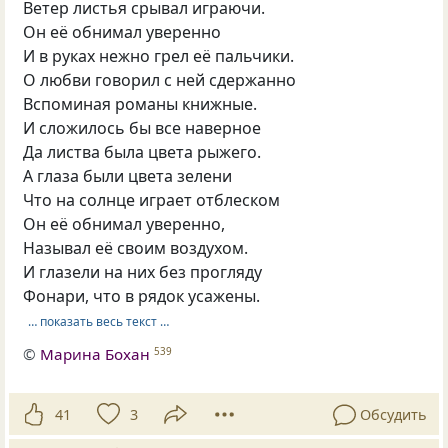
Ветер листья срывал играючи.
Он её обнимал уверенно
И в руках нежно грел её пальчики.
О любви говорил с ней сдержанно
Вспоминая романы книжные.
И сложилось бы все наверное
Да листва была цвета рыжего.
А глаза были цвета зелени
Что на солнце играет отблеском
Он её обнимал уверенно,
Называл её своим воздухом.
И глазели на них без прогляду
Фонари, что в рядок усажены.
… показать весь текст …
©
Марина Бохан
539
41
3
Обсудить