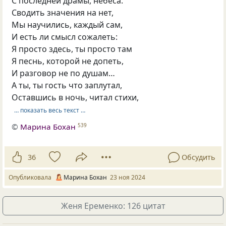
С последней драмы, небеса.
Сводить значения на нет,
Мы научились, каждый сам,
И есть ли смысл сожалеть:
Я просто здесь, ты просто там
Я песнь, которой не допеть,
И разговор не по душам…
А ты, ты гость что заплутал,
Оставшись в ночь, читал стихи,
… показать весь текст …
©
Марина Бохан
539
36
Обсудить
Опубликовала
Марина Бохан
23 ноя 2024
Женя Еременко: 126 цитат