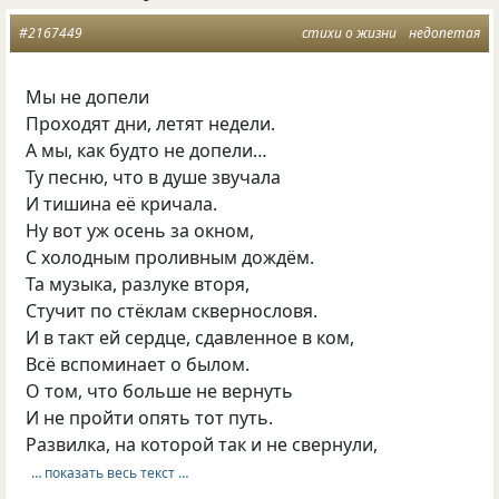
#2167449
стихи о жизни
недопетая
Мы не допели
Проходят дни, летят недели.
А мы, как будто не допели…
Ту песню, что в душе звучала
И тишина её кричала.
Ну вот уж осень за окном,
С холодным проливным дождём.
Та музыка, разлуке вторя,
Стучит по стёклам сквернословя.
И в такт ей сердце, сдавленное в ком,
Всё вспоминает о былом.
О том, что больше не вернуть
И не пройти опять тот путь.
Развилка, на которой так и не свернули,
… показать весь текст …