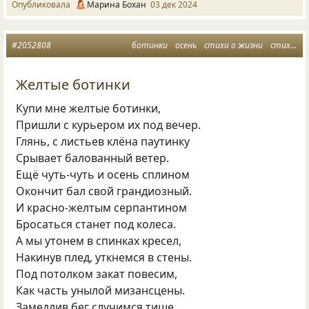
Опубликовала
Марина Бохан
03 дек 2024
#2052808
ботинки
осень
стихи о жизни
стихи об осени
Желтые ботинки
Купи мне желтые ботинки,
Пришли с курьером их под вечер.
Глянь, с листьев клёна паутинку
Срывает балованный ветер.
Ещё чуть-чуть и осень сплином
Окончит бал свой грандиозный.
И красно-желтым серпантином
Бросаться станет под колеса.
А мы утонем в спинках кресел,
Накинув плед, уткнемся в стены.
Под потолком закат повесим,
Как часть унылой мизансцены.
Замедлив бег случимся тише,