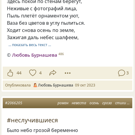
Здесь покой по стенам берегут,
Неживые с фотографий лица,
Пыль плетёт орнаментом уют,
Ваза без цветов в углу пылиться.
Ходит снова осень по земле,
Зажигая даль небес шалфеем,
… показать весь текст …
©
Любовь Бурнашева
486
44
4
3
Опубликовала
Любовь Бурнашева
09 окт 2023
#2066205
роман
невеста
осень
гроза
стихи о жизни
#неслучившиеся
Было небо грозой беременно