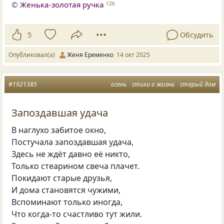
©
Женька-золотая ручка
126
5
Обсудить
Опубликовал(а)
Женя Еременко
14 окт 2025
#1921385
осень
стихи о жизни
старый дом
Запоздавшая удача
В наглухо забитое окно,
Постучала запоздавшая удача,
Здесь не ждёт давно её никто,
Только стеарином свеча плачет.
Покидают старые друзья,
И дома становятся чужими,
Вспоминают только иногда,
Что когда-то счастливо тут жили.