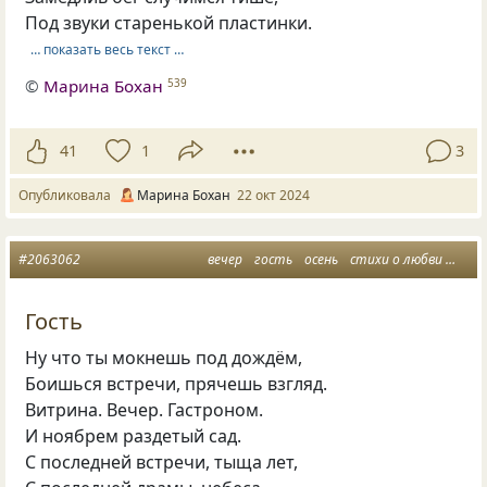
Под звуки старенькой пластинки.
… показать весь текст …
©
Марина Бохан
539
41
1
3
Опубликовала
Марина Бохан
22 окт 2024
#2063062
вечер
гость
осень
стихи о любви
стих
Гость
Ну что ты мокнешь под дождём,
Боишься встречи, прячешь взгляд.
Витрина. Вечер. Гастроном.
И ноябрем раздетый сад.
С последней встречи, тыща лет,