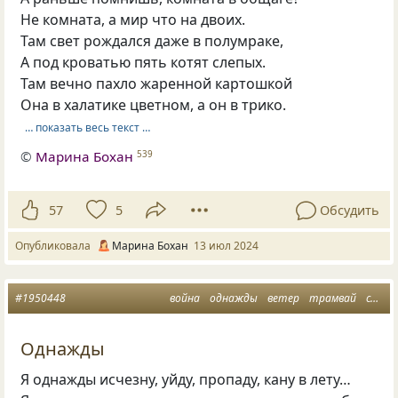
Не комната, а мир что на двоих.
Там свет рождался даже в полумраке,
А под кроватью пять котят слепых.
Там вечно пахло жаренной картошкой
Она в халатике цветном, а он в трико.
… показать весь текст …
©
Марина Бохан
539
57
5
Обсудить
Опубликовала
Марина Бохан
13 июл 2024
#1950448
война
однажды
ветер
трамвай
стихи о жизни
Однажды
Я однажды исчезну, уйду, пропаду, кану в лету…