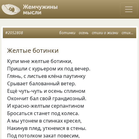
#2052808
ботинки
осень
стихи о жизни
стихи об осени
Желтые ботинки
Купи мне желтые ботинки,
Пришли с курьером их под вечер.
Глянь, с листьев клёна паутинку
Срывает балованный ветер.
Ещё чуть-чуть и осень сплином
Окончит бал свой грандиозный.
И красно-желтым серпантином
Бросаться станет под колеса.
А мы утонем в спинках кресел,
Накинув плед, уткнемся в стены.
Под потолком закат повесим,