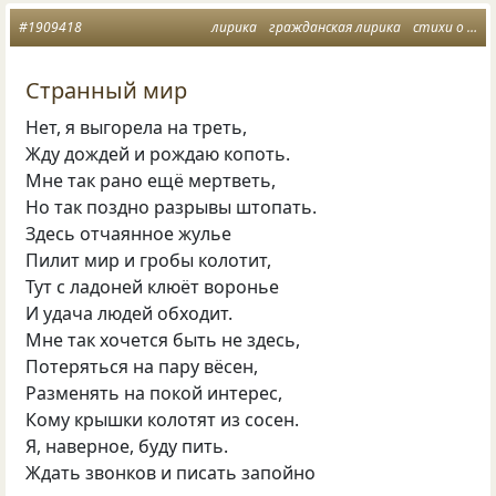
#1909418
лирика
гражданская лирика
стихи о жизни
Странный мир
Нет, я выгорела на треть,
Жду дождей и рождаю копоть.
Мне так рано ещё мертветь,
Но так поздно разрывы штопать.
Здесь отчаянное жулье
Пилит мир и гробы колотит,
Тут с ладоней клюёт воронье
И удача людей обходит.
Мне так хочется быть не здесь,
Потеряться на пару вёсен,
Разменять на покой интерес,
Кому крышки колотят из сосен.
Я, наверное, буду пить.
Ждать звонков и писать запойно