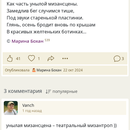
Как часть унылой мизансцены.
Замедлив бег случимся тише,
Под звуки старенькой пластинки.
Глянь, осень бродит вновь по крышам
В красивых желтеньких ботинках…
©
Марина Бохан
539
41
1
3
Опубликовала
Марина Бохан
22 окт 2024
3 комментария
популярные
Vanch
1 год назад
унылая мизансцена – театральный мизантроп ))