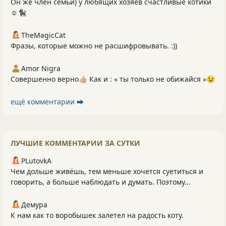
Он же член семьи) у любящих хозяев счастливые котики
☺️🐈‍⬛
TheMagicCat
Фразы, которые можно не расшифровывать. :))
Amor Nigra
Совершенно верно👍🏼 Как и : « ты только не обижайся »😉
ещё комментарии ⮕
ЛУЧШИЕ КОММЕНТАРИИ ЗА СУТКИ
PLutоvkА
Чем дольше живёшь, тем меньше хочется суетиться и
говорить, а больше наблюдать и думать. Поэтому...
Демура
К нам как то воробышек залетел на радость коту.