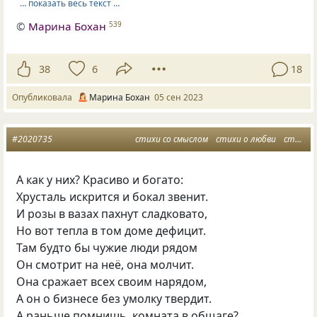
… показать весь текст …
©
Марина Бохан
539
38
6
18
Опубликовала
Марина Бохан
05 сен 2023
#2020735
стихи со смыслом
стихи о любви
стихи о жизни
А как у них? Красиво и богато:
Хрусталь искрится и бокал звенит.
И розы в вазах пахнут сладковато,
Но вот тепла в том доме дефицит.
Там будто бы чужие люди рядом
Он смотрит на неё, она молчит.
Она сражает всех своим нарядом,
А он о бизнесе без умолку твердит.
А раньше помнишь, комната в общаге?