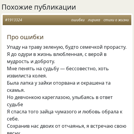
Похожие публикации
#1913324
ошибки
лирика
стихи о жизни
Про ошибки
Упаду на траву зеленую, будто семечкой прорасту.
Я до одури в жизнь влюбленная, с верой в
мудрость и доброту.
Мне пенять на судьбу — бессовестно, хоть
извилиста колея.
Была лапка у зайки оторвана и окрашена та
скамья.
Но девчонкою кареглазою, улыбаясь в ответ
судьбе
Я спасла того зайца чумазого и любовь обрала к
себе.
Сохранив нас двоих от отчаянья, я встречаю свою
весну,