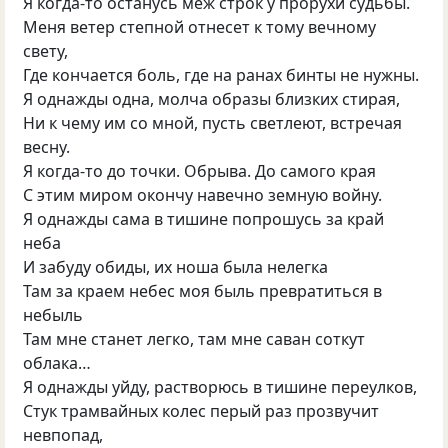
Я когда-то останусь меж строк у прорухи судьбы.
Меня ветер степной отнесет к тому вечному
свету,
Где кончается боль, где на ранах бинты не нужны.
Я однажды одна, молча образы близких стирая,
Ни к чему им со мной, пусть светлеют, встречая
весну.
Я когда-то до точки. Обрыва. До самого края
С этим миром окончу навечно земную войну.
Я однажды сама в тишине попрошусь за край
неба
И забуду обиды, их ноша была нелегка
Там за краем небес моя быль превратиться в
небыль
Там мне станет легко, там мне саван соткут
облака…
Я однажды уйду, растворюсь в тишине переулков,
Стук трамвайных колес перый раз прозвучит
невпопад,