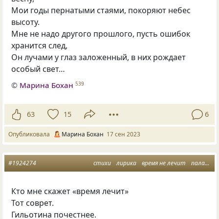
Мои годы пернатыми стаями, покоряют небес
высоту.
Мне не надо другого прошлого, пусть ошибок
хранится след,
Он лучами у глаз заложенный, в них рождает
особый свет…
©
Марина Бохан
539
63
15
6
Опубликовала
Марина Бохан
17 сен 2023
#1924274
стихи
лирика
время не лечит
палач
с
Кто мне скажет «время лечит»
Тот соврет.
Гильотина почестнее.