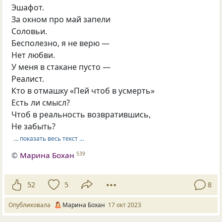
Эшафот.
За окном про май запели
Соловьи.
Бесполезно, я не верю —
Нет любви.
У меня в стакане пусто —
Реалист.
Кто в отмашку «Пей чтоб в усмерть»
Есть ли смысл?
Чтоб в реальность возвратившись,
Не забыть?
… показать весь текст …
©
Марина Бохан
539
52
5
8
Опубликовала
Марина Бохан
17 окт 2023