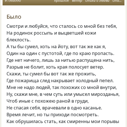
#1968990
прошлое
ветер
стихи о любви
стать
Было
Смотри и любуйся, что сталось со мной без тебя,
На родинок россыпь и выцветшей кожи
блеклость.
А ты бы сумел, хоть на йоту, вот так же как я,
Один на один с пустотой, где по краю пропасть.
Где нет ничего, лишь за нитью распущена нить,
Разрыв не болит, хоть края полосует ветер.
Скажи, ты сумел бы вот так же прожить,
Где пожарища след накрывает холодный пепел.
Мне не надо людей, так похожих со мной внутри,
Ну, скажи мне, в чем суть или умысел мирозданья,
Чтоб иные с похожею раной в груди,
Не спасая себя, врачевали в одно касанье.
Время лечит, но ты приходи посмотреть.
Как обрушилась стать, как смиренны мои порывы