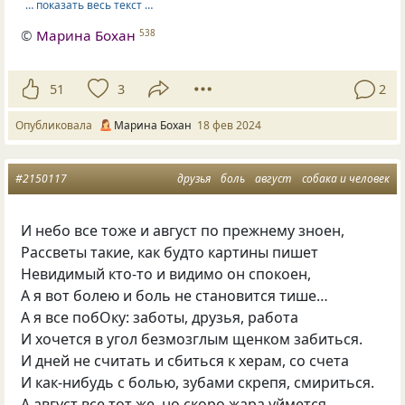
… показать весь текст …
©
Марина Бохан
538
51
3
2
Опубликовала
Марина Бохан
18 фев 2024
#2150117
друзья
боль
август
собака и человек
И небо все тоже и август по прежнему зноен,
Рассветы такие, как будто картины пишет
Невидимый кто-то и видимо он спокоен,
А я вот болею и боль не становится тише…
А я все побОку: заботы, друзья, работа
И хочется в угол безмозглым щенком забиться.
И дней не считать и сбиться к херам, со счета
И как-нибудь с болью, зубами скрепя, смириться.
А август все тот же, но скоро жара уймется