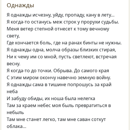
Однажды
Я однажды исчезну, уйду, пропаду, кану в лету…
Я когда-то останусь меж строк у прорухи судьбы.
Меня ветер степной отнесет к тому вечному
свету,
Где кончается боль, где на ранах бинты не нужны.
Я однажды одна, молча образы близких стирая,
Ни к чему им со мной, пусть светлеют, встречая
весну.
Я когда-то до точки. Обрыва. До самого края
С этим миром окончу навечно земную войну.
Я однажды сама в тишине попрошусь за край
неба
И забуду обиды, их ноша была нелегка
Там за краем небес моя быль превратиться в
небыль
Там мне станет легко, там мне саван соткут
облака…