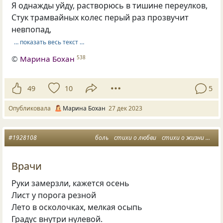
Я однажды уйду, растворюсь в тишине переулков,
Стук трамвайных колес перый раз прозвучит
невпопад,
… показать весь текст …
©
Марина Бохан
538
49
10
5
Опубликовала
Марина Бохан
27 дек 2023
#1928108
боль
стихи о любви
стихи о жизни
боль
Врачи
Руки замерзли, кажется осень
Лист у порога резной
Лето в осколочках, мелкая осыпь
Градус внутри нулевой.