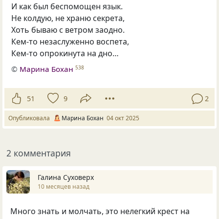
И как был беспомощен язык.
Не колдую, не храню секрета,
Хоть бываю с ветром заодно.
Кем-то незаслуженно воспета,
Кем-то опрокинута на дно…
©
Марина Бохан
538
51
9
2
Опубликовала
Марина Бохан
04 окт 2025
2 комментария
Галина Суховерх
10 месяцев назад
Много знать и молчать, это нелегкий крест на