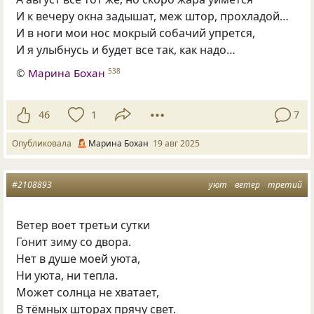
И к вечеру окна задышат, меж штор, прохладой…
И в ноги мои нос мокрый собачий упрется,
И я улыбнусь и будет все так, как надо…
©
Марина Бохан
538
46
1
7
Опубликовала
Марина Бохан
19 авг 2025
#2108893
уют
ветер
третий
Ветер воет третьи сутки
Гонит зиму со двора.
Нет в душе моей уюта,
Ни уюта, ни тепла.
Может солнца не хватает,
В тёмных шторах прячу свет.