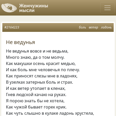
#2164223
боль
ветер
ладонь
Не ведунья
Не ведунья вовсе и не ведьма,
Много знаю, да о том молчу.
Как макушки осень красит медью,
И как боль мне человечья по плечу.
Как приносят слезы мне в ладонях,
В узелках затерных боль и страх.
И как ветер утопает в кленах,
Гнев людской качаю на руках.
Я порою знать бы не хотела,
Как чужой бывает горек крик.
Как чуть слышно в кулаке ладонь хрустела,