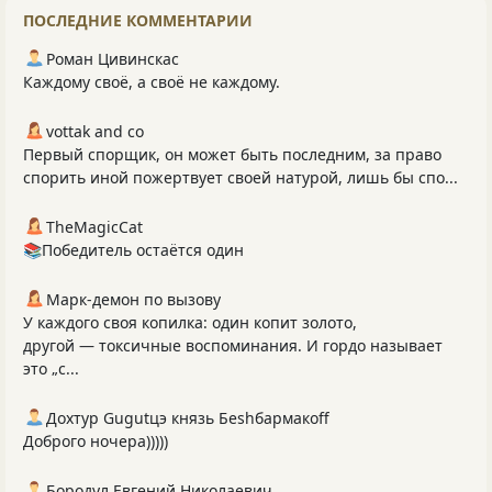
ПОСЛЕДНИЕ КОММЕНТАРИИ
Роман Цивинскас
Каждому своё, а своё не каждому.
vottak and co
Первый спорщик, он может быть последним, за право
спорить иной пожертвует своей натурой, лишь бы спо...
TheMagicCat
📚Победитель остаётся один
Марк-демон по вызову
У каждого своя копилка: один копит золото,
другой — токсичные воспоминания. И гордо называет
это „с...
Дохтур Gugutцэ князь Беshбармакоff
Доброго ночера)))))
Бородул Евгений Николаевич