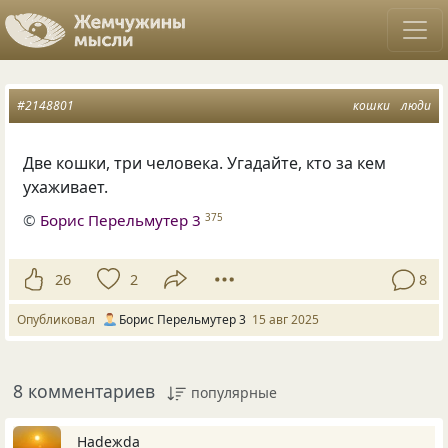
#2148801
кошки
люди
Две кошки, три человека. Угадайте, кто за кем
ухаживает.
©
Борис Перельмутер 3
375
26
2
8
Опубликовал
Борис Перельмутер 3
15 авг 2025
8 комментариев
популярные
Нadeжda