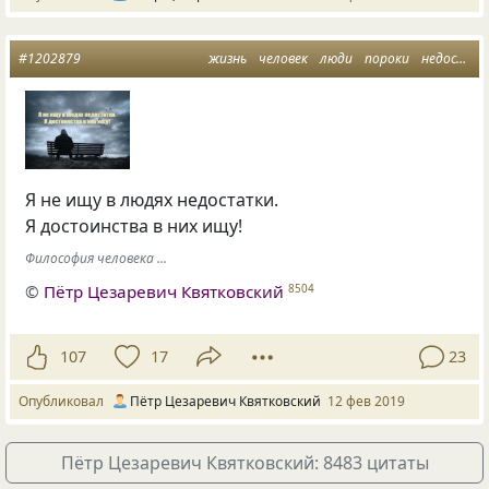
#1202879
жизнь
человек
люди
пороки
недостатки и достоинства
Я не ищу в людях недостатки.
Я достоинства в них ищу!
Философия человека ...
©
Пётр Цезаревич Квятковский
8504
107
17
23
Опубликовал
Пётр Цезаревич Квятковский
12 фев 2019
Пётр Цезаревич Квятковский: 8483 цитаты