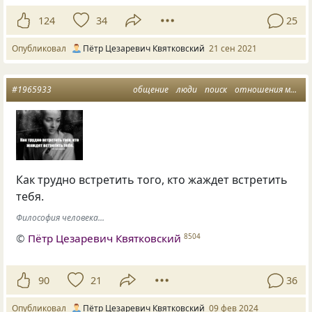
124
34
25
Опубликовал
Пётр Цезаревич Квятковский
21 сен 2021
#1965933
общение
люди
поиск
отношения между людьми
Как трудно встретить того, кто жаждет встретить
тебя.
Философия человека...
©
Пётр Цезаревич Квятковский
8504
90
21
36
Опубликовал
Пётр Цезаревич Квятковский
09 фев 2024