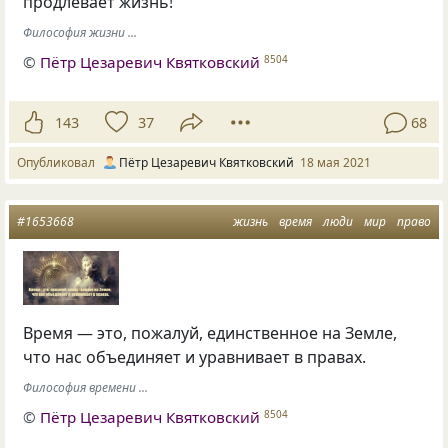
продлевает жизнь!
Философия жизни ...
©
Пётр Цезаревич Квятковский
8504
143
37
68
Опубликовал
Пётр Цезаревич Квятковский
18 мая 2021
#1653668
жизнь
время
люди
мир
право
Время — это, пожалуй, единственное на Земле,
что нас объединяет и уравнивает в правах.
Философия времени ...
©
Пётр Цезаревич Квятковский
8504