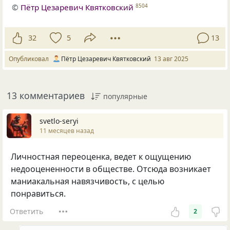
©
Пётр Цезаревич Квятковский
8504
32
5
13
Опубликовал
Пётр Цезаревич Квятковский
13 авг 2025
13 комментариев
популярные
svetlo-seryi
11 месяцев назад
Личностная переоценка, ведет к ощущению
недооцененности в обществе. Отсюда возникает
маниакальная навязчивость, с целью
понравиться.
Ответить
2