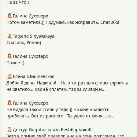
Не за что )
Галина Суховерх
Потом заметила.)) Подумаю, как исправить. Спасибо!
Tatyana Sinyavskaya
Спасибо, Роман)
Галина Суховерх
Привет.)
Елена Шишлевская
Добрый день, Надюша!... На этот раз для сливы корзины
не хватило... Как её сплетем, так за сливой и...
Галина Суховерх
Не видела такой стиль у тебя.)) Но мне нравится
пробовать. Вот из раннего.. Ты ушла от меня … в...
Дохтур Gugutцэ князь Беshбармакоff
Зато я помню твой подарок мне на день рождения, где