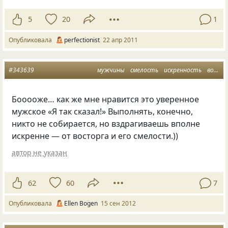
5
20
1
Опубликовала
perfectionist
22 апр 2011
#343639
мужчины
смелость
искренность
восторг
Бооооже… как же мне нравится это уверенное
мужское
«
Я так сказал!» Выполнять, конечно,
никто не собирается, но вздрагиваешь вполне
искренне — от восторга и его смелости.))
автор не указан
62
60
7
Опубликовала
Ellen Bogen
15 сен 2012