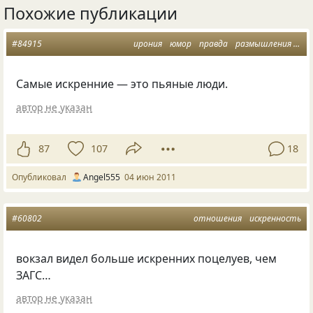
Похожие публикации
#84915
ирония
юмор
правда
размышления
иск
Самые искренние — это пьяные люди.
автор не указан
87
107
18
Опубликовал
Аngel555
04 июн 2011
#60802
отношения
искренность
вокзал видел больше искренних поцелуев, чем
ЗАГС…
автор не указан