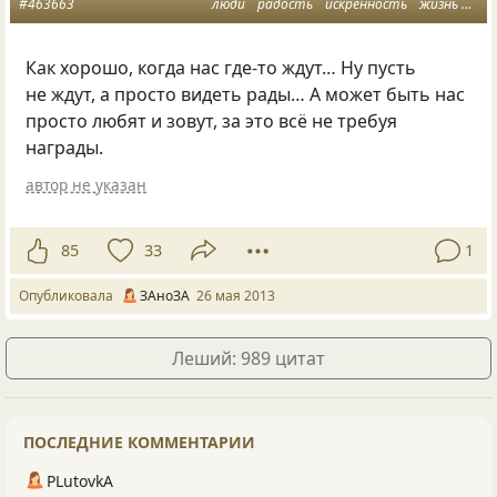
#463663
люди
радость
искренность
жизнь отношения
Как хорошо, когда нас где-то ждут… Ну пусть
не ждут, а просто видеть рады… А может быть нас
просто любят и зовут, за это всё не требуя
награды.
автор не указан
85
33
1
Опубликовала
ЗАноЗА
26 мая 2013
Леший: 989 цитат
ПОСЛЕДНИЕ КОММЕНТАРИИ
PLutоvkА