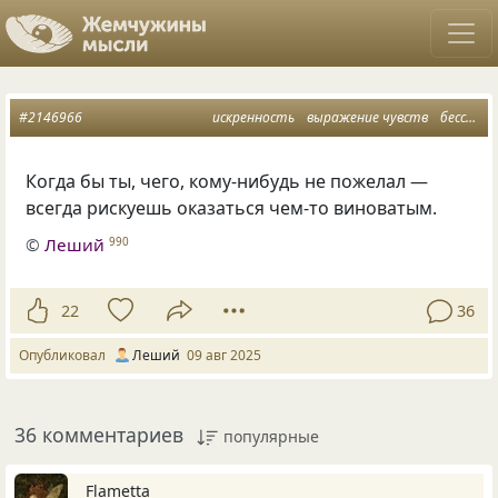
#2146966
искренность
выражение чувств
бессмысленность пожеланий
Когда бы ты, чего, кому-нибудь не пожелал —
всегда рискуешь оказаться чем-то виноватым.
©
Леший
990
22
36
Опубликовал
Леший
09 авг 2025
36 комментариев
популярные
Flametta