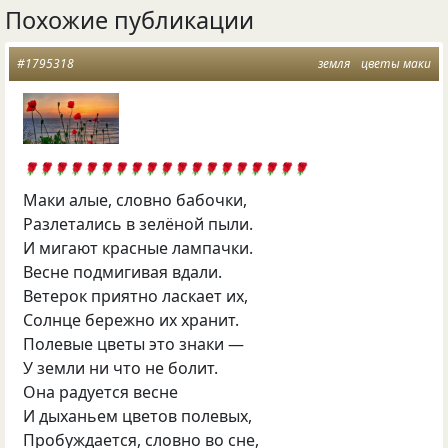
Похожие публикации
#1795318
земля
цветы маки
🌹🌹🌹🌹🌹🌹🌹🌹🌹🌹🌹🌹🌹🌹🌹🌹🌹🌹🌹
Маки алые, словно бабочки,
Разлетались в зелёной пыли.
И мигают красные лампачки.
Весне подмигивая вдали.
Ветерок приятно ласкает их,
Солнце бережно их хранит.
Полевые цветы это знаки —
У земли ни что не болит.
Она радуется весне
И дыханьем цветов полевых,
Пробуждается, словно во сне,