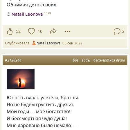
Обнимая деток своих.
©
Natali Leonova
1570
52
10
5
Опубликовала
Natali Leonova
05 сен 2022
#2128244
бог
годы
бессмертная душа
Юность вдаль улетела, братцы.
Но не будем грустить друзья.
Мои годы — моё богатство!
И бессмертная чудо душа!
Мне даровано было немало —