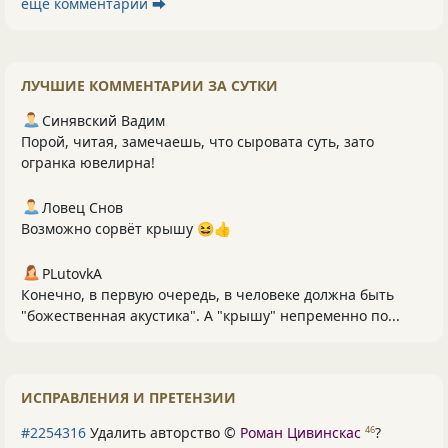
ещё комментарии ⮕
ЛУЧШИЕ КОММЕНТАРИИ ЗА СУТКИ
Синявский Вадим
Порой, читая, замечаешь, что сыровата суть, зато
огранка ювелирна!
Ловец Снов
Возможно сорвёт крышу 😆👍
PLutоvkА
Конечно, в первую очередь, в человеке должна быть
"божественная акустика". А "крышу" непременно по...
ИСПРАВЛЕНИЯ И ПРЕТЕНЗИИ
#2254316
Удалить авторство ©
Роман Цивинскас
?
46