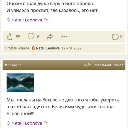
Обожжённая душа веру в Бога обрела.
И увидела просвет, где казалось, его нет.
©
Natali Leonova
1570
55
6
2
Опубликовала
Natali Leonova
12 ноя 2022
#2138821
чудо
вселенная
земля
Мы посланы на Землю не для того чтобы умереть,
а чтоб насладиться Великими чудесами Творца
Вселенной!!!
©
Natali Leonova
1570