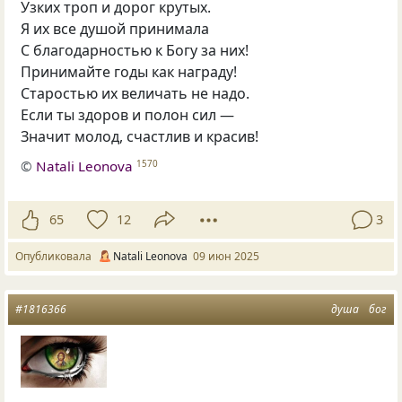
Узких троп и дорог крутых.
Я их все душой принимала
С благодарностью к Богу за них!
Принимайте годы как награду!
Старостью их величать не надо.
Если ты здоров и полон сил —
Значит молод, счастлив и красив!
©
Natali Leonova
1570
65
12
3
Опубликовала
Natali Leonova
09 июн 2025
#1816366
душа
бог