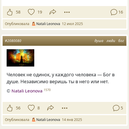
58
19
16
Опубликовала
Natali Leonova
12 июл 2025
#2080080
душа
люди
бог
Человек не одинок, у каждого человека — Бог в
душе. Независимо веришь ты в него или нет.
©
Natali Leonova
1570
56
8
5
Опубликовала
Natali Leonova
14 янв 2025