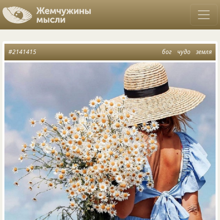
#2141415
бог
чудо
земля