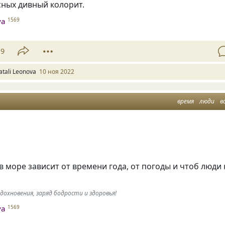
сных дивный колорит.
va
1569
9
atali Leonova
10 ноя 2022
время
люди
в
в море зависит от времени года, от погоды и чтоб люди 
охновения, заряд бодрости и здоровья!
va
1569