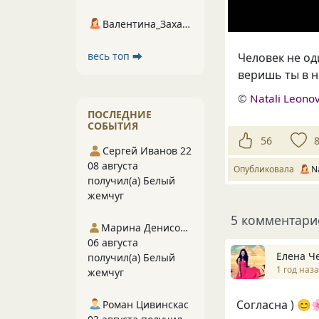
Валентина_Захарова
весь топ ⮕
Человек не од
веришь ты в н
©
Natali Leono
ПОСЛЕДНИЕ
СОБЫТИЯ
56
Сергей Иванов 22
08 августа
Опубликовала
N
получил(а) Белый
жемчуг
5 комментари
Марина Денисова 5
06 августа
Елена Ч
получил(а) Белый
1 год наз
жемчуг
Согласна ) 😊
Роман Цивинскас