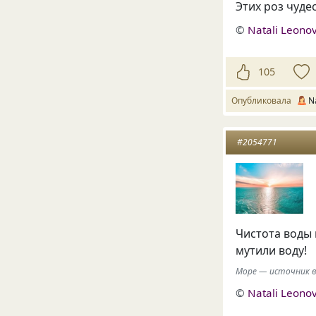
Этих роз чуде
©
Natali Leono
105
Опубликовала
N
#2054771
Чистота воды 
мутили воду!
Море — источник вд
©
Natali Leono