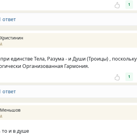
1
1 ответ
 Христинин
ад
ри единстве Тела, Разума - и Души (Троицы) , поскольку
логически Организованная Гармония.
1
1 ответ
 Меньшов
ад
 то и в душе