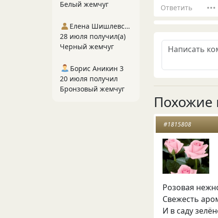
Белый жемчуг
Ответить
Елена Шишлевская
28 июля получил(а)
Черный жемчуг
Борис Аникин 3
20 июля получил
Бронзовый жемчуг
Похожие 
#1815808
Розовая нежно
Свежесть аром
И в саду зелё