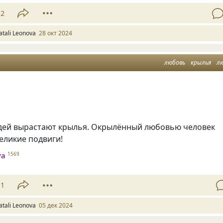
12
atali Leonova
28 окт 2024
любовь
крылья
л
юдей вырастают крылья. Окрылённый любовью человек
еликие подвиги!
va
1569
11
atali Leonova
05 дек 2024