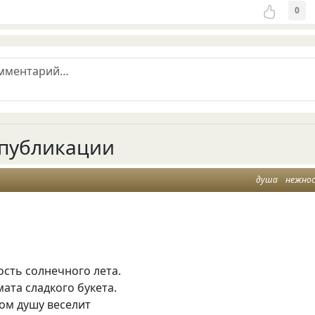
0
публикации
душа
нежно
сть солнечного лета.
ата сладкого букета.
ном душу веселит