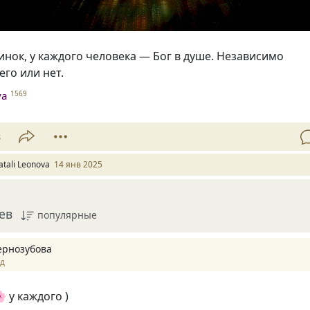
инок, у каждого человека — Бог в душе. Независимо
его или нет.
va
1569
8
atali Leonova
14 янв 2025
ев
популярные
ернозубова
ад
 у каждого )