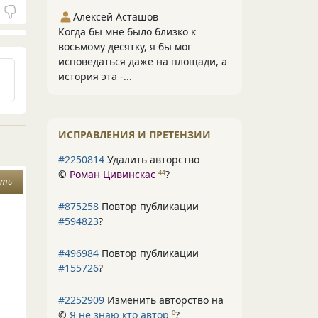
Алексей Асташов
Когда бы мне было близко к
восьмому десятку, я бы мог
исповедаться даже на площади, а
история эта -...
ИСПРАВЛЕНИЯ И ПРЕТЕНЗИИ
#2250814
Удалить авторство
©
Роман Цивинскас
?
44
сть
#875258
Повтор публикации
#594823
?
#496984
Повтор публикации
#155726
?
#2252909
Изменить авторство на
©
Я не знаю кто автор
?
0