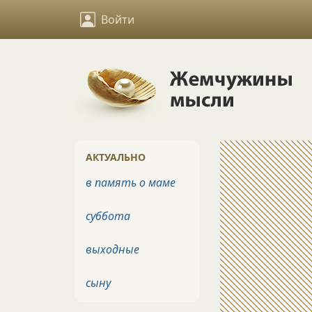
Войти
АКТУАЛЬНО
в память о маме
суббота
выходные
сыну