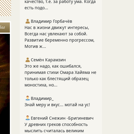
качество, т.е. за работу ума. Когда
есть подо...
Владимир Горбачёв
Нас в жизни движут интересы,
бог
Всегда нас увлекают за собой.
Развитие беременно прогрессом,
Мотив ж...
Семён Карамзин
Это же надо, как ошибался,
принимая стихи Омара Хайяма не
только как блестящий образец
моностиха, но...
Владимир_
Знай меру и вкус... мотай на ус!
Евгений Снежин -Бригиневич
У древних греков способность
мыслить считалась великим