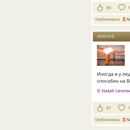
59
Опубликовала
N
#2067018
Иногда и у л
способен на В
©
Natali Leono
67
Опубликовала
N