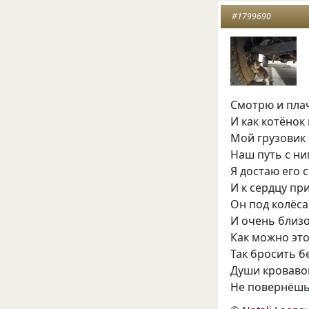
#1799690
Смотрю и плач
И как котёнок
Мой грузовик
Наш путь с н
Я достаю его 
И к сердцу п
Он под колёса
И очень близо
Как можно эт
Так бросить 
Души кроваво
Не повернёшь