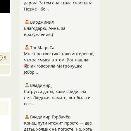
даром. Затем она стала счастьем.
Позже - бо...
Вирджиния
Благодарю, Анна, за
вразумление.)
TheMagicCat
Мне про хвостик стало интересно,
5
что за смысл в этом. Вот нашла:
📚Так говорила Матронушка
(сбор...
Владимир_
Сотрутся даты, холм сойдёт на
нет, Людская память, вот была и
всё...
Владимир Горбачёв
Конец пути итожит просто — две
даты, холмик на погосте. Но, хоть