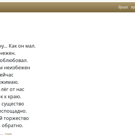
душа
п
у… Как он мал.
 нежен.
 облюбовал.
им неизбежен
сейчас
рижимаю.
 лёг от нас
к к краю.
о существо
беспощадно.
й торжество
 обратно.
1569