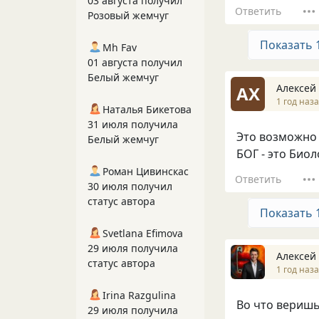
03 августа получил
Ответить
Розовый жемчуг
Показать 
Mh Fav
01 августа получил
Белый жемчуг
Алексей
АХ
1 год наз
Наталья Бикетова
31 июля получила
Это возможно п
Белый жемчуг
БОГ - это Био
Роман Цивинскас
Ответить
30 июля получил
статус автора
Показать 
Svetlana Efimova
29 июля получила
Алексей
статус автора
1 год наз
Irina Razgulina
Во что веришь
29 июля получила