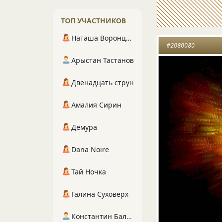
ТОП УЧАСТНИКОВ
Наташа Воронцова
#2080080
Арыстан Тастанов
Двенадцать струн
Амалия Сирин
Демура
Dana Noire
Тай Ночка
Галина Суховерх
Константин Балухта