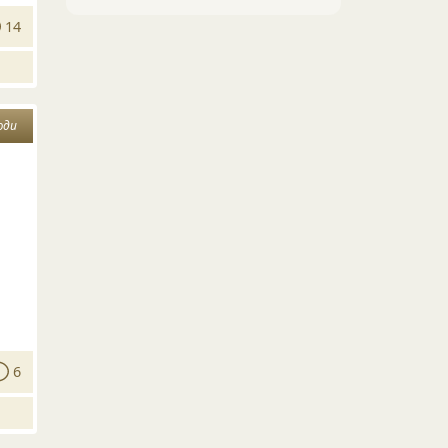
14
юди
6