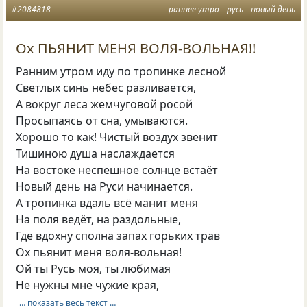
#2084818
раннее утро
русь
новый день
Ох ПЬЯНИТ МЕНЯ ВОЛЯ-ВОЛЬНАЯ!!
Ранним утром иду по тропинке лесной
Светлых синь небес разливается,
А вокруг леса жемчуговой росой
Просыпаясь от сна, умываются.
Хорошо то как! Чистый воздух звенит
Тишиною душа наслаждается
На востоке неспешное солнце встаёт
Новый день на Руси начинается.
А тропинка вдаль всё манит меня
На поля ведёт, на раздольные,
Где вдохну сполна запах горьких трав
Ох пьянит меня воля-вольная!
Ой ты Русь моя, ты любимая
Не нужны мне чужие края,
… показать весь текст …