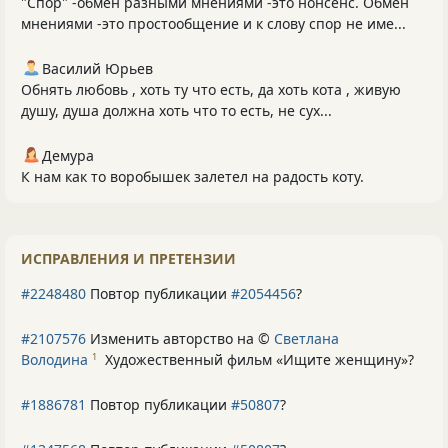
"Спор" -обмен разными мнениями -это нонсенс. Обмен
мнениями -это простообщение и к слову спор не име...
Василий Юрьев
Обнять любовь , хоть ту что есть, да хоть кота , живую
душу, душа должна хоть что то есть, не сух...
Демура
К нам как то воробышек залетел на радость коту.
ИСПРАВЛЕНИЯ И ПРЕТЕНЗИИ
#2248480
Повтор публикации
#2054456
?
#2107576
Изменить авторство на ©
Светлана
Володина
Художественный фильм «Ищите женщину»
?
1
#1886781
Повтор публикации
#50807
?