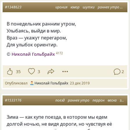
#1348623
ирония
юмор
шутки
раннее утро
пон
В понедельник ранним утром,
Улыбаясь
,
выйди в мир.
Враз — укажут перегаром,
Для улыбок ориентир.
©
Николай Гольбрайх
4172
35
3
2
Опубликовал
Николай Гольбрайх
23 дек 2019
#1533176
поезд
раннее утро
перрон
весна
зима
Зима ― как купе поезда, в котором мы едем
долгой ночью, не видя дороги, но чувствуя её