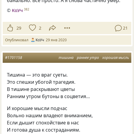
банально. Всё просто. А я снова частично умер.
©
КоУч
382
29
2
21
Опубликовал
КоУч
29 янв 2020
#1701158
тишина
раннее утро
хорошая мысль
Тишина — это враг суеты.
Это спешки убогой трагедия.
В тишине раскрывают цветы
Ранним утром бутоны в соцветия…
И хорошие мысли подчас
Вольно нашим владеют вниманием,
Если дышит спокойствие в нас
И готова душа к состраданиям.