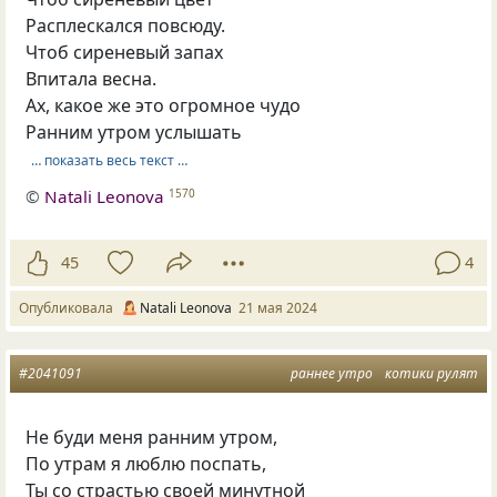
Расплескался повсюду.
Чтоб сиреневый запах
Впитала весна.
Ах, какое же это огромное чудо
Ранним утром услышать
… показать весь текст …
©
Natali Leonova
1570
45
4
Опубликовала
Natali Leonova
21 мая 2024
#2041091
раннее утро
котики рулят
Не буди меня ранним утром,
По утрам я люблю поспать,
Ты со страстью своей минутной