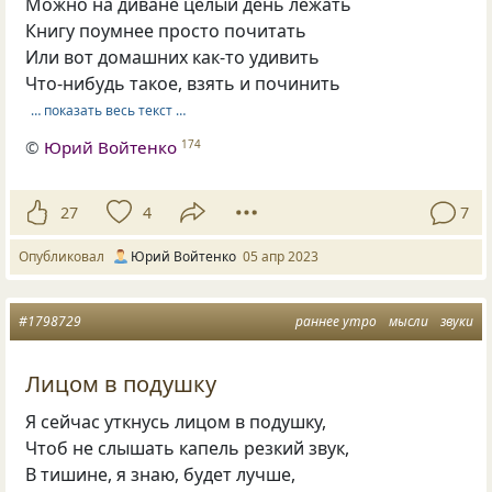
Можно на диване целый день лежать
Книгу поумнее просто почитать
Или вот домашних как-то удивить
Что-нибудь такое, взять и починить
… показать весь текст …
©
Юрий Войтенко
174
27
4
7
Опубликовал
Юрий Войтенко
05 апр 2023
#1798729
раннее утро
мысли
звуки
Лицом в подушку
Я сейчас уткнусь лицом в подушку,
Чтоб не слышать капель резкий звук,
В тишине, я знаю, будет лучше,