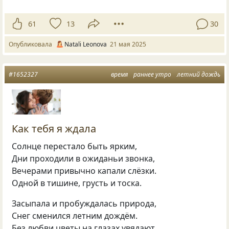
61
13
30
Опубликовала
Natali Leonova
21 мая 2025
#1652327
время
раннее утро
летний дождь
Как тебя я ждала
Солнце перестало быть ярким,
Дни проходили в ожиданьи звонка,
Вечерами привычно капали слёзки.
Одной в тишине, грусть и тоска.
Засыпала и пробуждалась природа,
Снег сменился летним дождём.
Без любви цветы на глазах увядают,