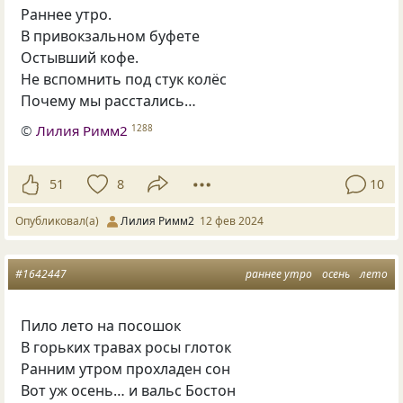
Раннее утро.
В привокзальном буфете
Остывший кофе.
Не вспомнить под стук колёс
Почему мы расстались…
©
Лилия Римм2
1288
51
8
10
Опубликовал(а)
Лилия Римм2
12 фев 2024
#1642447
раннее утро
осень
лето
Пило лето на посошок
В горьких травах росы глоток
Ранним утром прохладен сон
Вот уж осень… и вальс Бостон