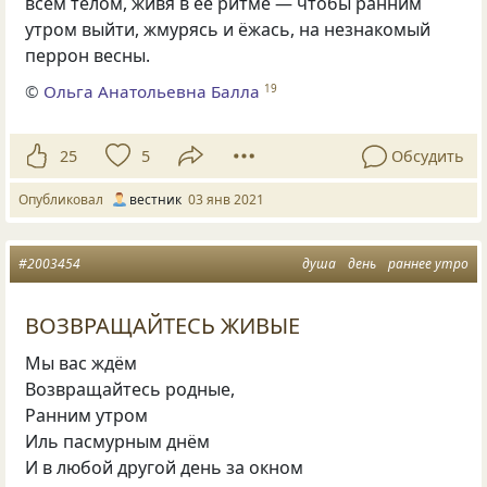
всем телом, живя в её ритме ― чтобы ранним
утром выйти, жмурясь и ёжась, на незнакомый
перрон весны.
©
Ольга Анатольевна Балла
19
25
5
Обсудить
Опубликовал
вестник
03 янв 2021
#2003454
душа
день
раннее утро
ВОЗВРАЩАЙТЕСЬ ЖИВЫЕ
Мы вас ждём
Возвращайтесь родные,
Ранним утром
Иль пасмурным днём
И в любой другой день за окном