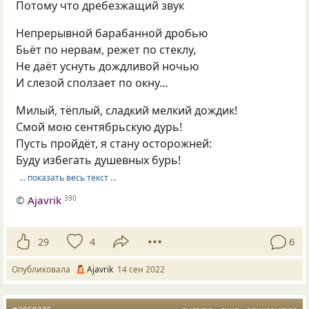
Потому что дребезжащий звук
Непрерывной барабанной дробью
Бьёт по нервам, режет по стеклу,
Не даёт уснуть дождливой ночью
И слезой сползает по окну…
Милый, тёплый, сладкий мелкий дождик!
Смой мою сентябрьскую дурь!
Пусть пройдёт, я стану осторожней:
Буду избегать душевных бурь!
… показать весь текст …
©
Ajavrik
390
29
4
6
Опубликовала
Ajavrik
14 сен 2022