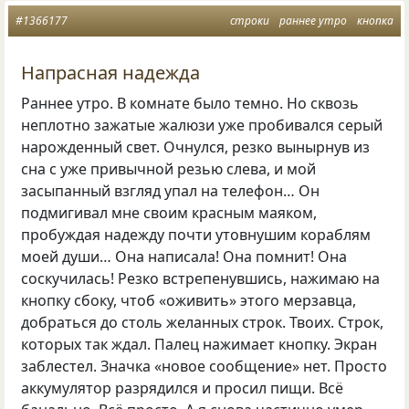
#1366177
строки
раннее утро
кнопка
Напрасная надежда
Раннее утро. В комнате было темно. Но сквозь
неплотно зажатые жалюзи уже пробивался серый
нарожденный свет. Очнулся
,
резко вынырнув из
сна с уже привычной резью слева
,
и мой
засыпанный взгляд упал на телефон… Он
подмигивал мне своим красным маяком
,
пробуждая надежду почти утовнушим кораблям
моей души… Она написала! Она помнит! Она
соскучилась! Резко встрепенувшись
,
нажимаю на
кнопку сбоку
,
чтоб
«
оживить» этого мерзавца
,
добраться до столь желанных строк. Твоих. Строк
,
которых так ждал. Палец нажимает кнопку. Экран
заблестел. Значка
«
новое сообщение» нет. Просто
аккумулятор разрядился и просил пищи. Всё