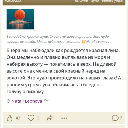
#2059235
высота
луна
раннее утро
Бесподобна красная луна, Словно её море народило. Это чудо
видишь не всегда. Магия небесного светила. 💥 Natali Leonova
Вчера мы наблюдали как рождается красная луна.
Она медленно и плавно выплывала из моря и
набирая высоту — покатилась в верх. На дивной
высоте она сменила свой красный наряд на
золотой. Это чудо происходило на наших глазах! А
ранним утром луна облачилась в бледно —
голубую пижаму.
©
Natali Leonova
1570
43
3
7