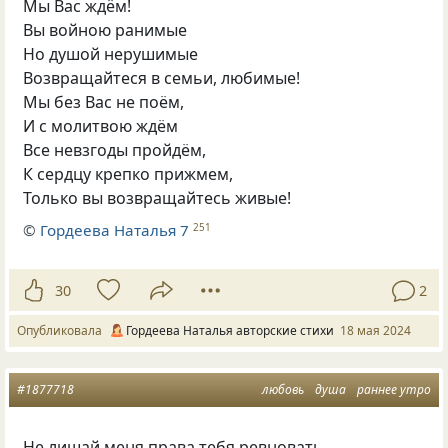
Мы Вас ждём!
Вы войною ранимые
Но душой нерушимые
Возвращайтеся в семьи, любимые!
Мы без Вас не поём,
И с молитвою ждём
Все невзгоды пройдём,
К сердцу крепко прижмем,
Только вы возвращайтесь живые!
©
Гордеева Наталья 7
251
30
2
Опубликовала
Гордеева Наталья авторские стихи
18 мая 2024
#1877718
любовь
душа
раннее утро
Не лишай меня права тебя ревновать,