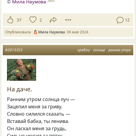
©
Мила Наумова
2605
37
2
12
Опубликовала
Мила Наумова
09 мая 2024
#2013353
грабли
солнце
раннее утро
На даче.
Ранним утром солнца луч —
Зацепил меня за гриву.
Словно силился сказать —
Вставай бабка, ты ленива.
Он ласкал меня за грудь,
Сильно укусил за пятку.