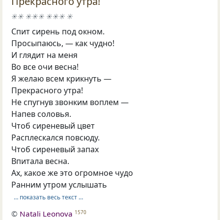
Прекрасного утра!
☀☀ ☀☀☀ ☀☀☀ ☀
Спит сирень под окном.
Просыпаюсь, — как чудно!
И глядит на меня
Во все очи весна!
Я желаю всем крикнуть —
Прекрасного утра!
Не спугнув звонким воплем —
Напев соловья.
Чтоб сиреневый цвет
Расплескался повсюду.
Чтоб сиреневый запах
Впитала весна.
Ах, какое же это огромное чудо
Ранним утром услышать
… показать весь текст …
©
Natali Leonova
1570