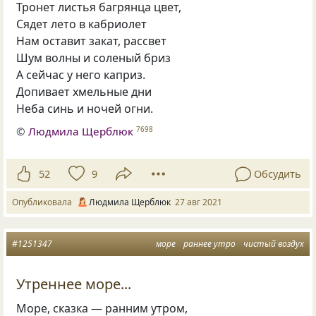
Тронет листья багрянца цвет,
Сядет лето в кабриолет
Нам оставит закат, рассвет
Шум волны и соленый бриз
А сейчас у него каприз.
Допивает хмельные дни
Неба синь и ночей огни.
©
Людмила Щерблюк
7698
52
9
Обсудить
Опубликовала
Людмила Щерблюк
27 авг 2021
#1251347
море
раннее утро
чистый воздух
Утреннее море...
Море, сказка — ранним утром,