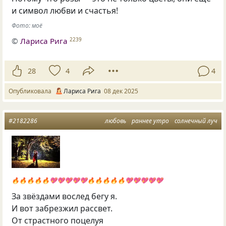
и символ любви и счастья!
Фото: моё
©
Лариса Рига
2239
28
4
4
Опубликовала
Лариса Рига
08 дек 2025
#2182286
любовь
раннее утро
солнечный луч
🔥🔥🔥🔥🔥💖💖💖💖💖🔥🔥🔥🔥🔥💖💖💖💖💖
За звёздами вослед бегу я.
И вот забрезжил рассвет.
От страстного поцелуя