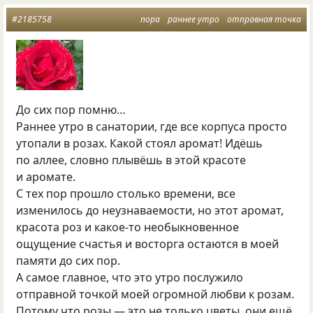
#2185758
пора
раннее утро
отправная точка
До сих пор помню…
Раннее утро в санатории, где все корпуса просто
утопали в розах. Какой стоял аромат! Идёшь
по аллее, словно плывёшь в этой красоте
и аромате.
С тех пор прошло столько времени, все
изменилось до неузнаваемости, но этот аромат,
красота роз и какое-то необыкновенное
ощущение счастья и восторга остаются в моей
памяти до сих пор.
А самое главное, что это утро послужило
отправной точкой моей огромной любви к розам.
Потому что розы — это не только цветы, они ещё