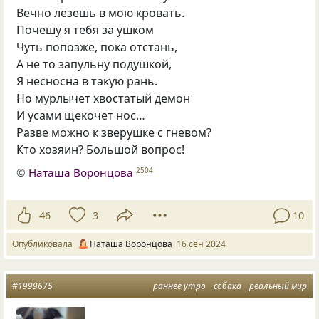
Вечно лезешь в мою кровать.
Почешу я тебя за ушком
Чуть попозже, пока отстань,
А не то запульну подушкой,
Я несносна в такую рань.
Но мурлычет хвостатый демон
И усами щекочет нос…
Разве можно к зверушке с гневом?
Кто хозяин? Большой вопрос!
©
Наташа Воронцова
2504
46
3
10
Опубликовала
Наташа Воронцова
16 сен 2024
#1999675
раннее утро
собака
реальный мир