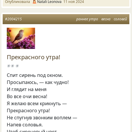
Опубликовала
Natali Leonova
11 ноя 2024
#2004215
раннее утро
весна
соловей
Прекрасного утра!
☀☀ ☀
Спит сирень под окном.
Просыпаюсь, — как чудно!
И глядит на меня
Во все очи весна!
Я желаю всем крикнуть —
Прекрасного утра!
Не спугнув звонким воплем —
Напев соловья.
Чтоб сиреневый цвет