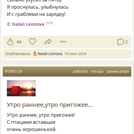
Я проснулась, улыбнулась
И с граблями на зарядку!
©
Natali Leonova
1570
44
2
Опубликовала
Natali Leonova
18 июн 2024
#1985129
радость
птицы
раннее утро
Утро раннее,утро пригожее…
Утро раннее, утро пригожее!
С птицами вставшая
очень хорошенькой.