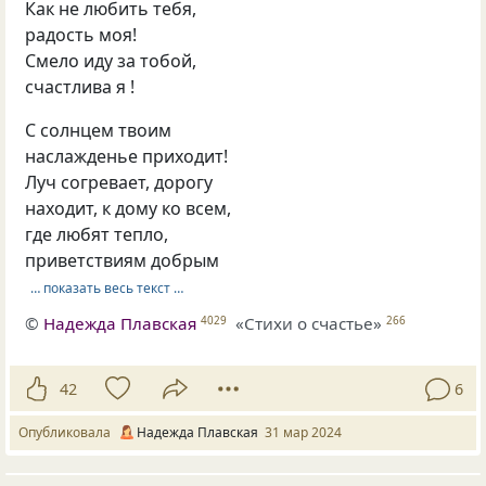
Как не любить тебя,
радость моя!
Смело иду за тобой,
счастлива я !
С солнцем твоим
наслажденье приходит!
Луч согревает, дорогу
находит, к дому ко всем,
где любят тепло,
приветствиям добрым
… показать весь текст …
©
Надежда Плавская
«Стихи о счастье»
4029
266
42
6
Опубликовала
Надежда Плавская
31 мар 2024