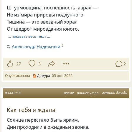
Штурмовщина, поспешность, аврал —
Не из мира природы подлунного.
Тишина — это звездный хорал
От щедрот мироздания юного.
… показать весь текст …
©
Александр Надежный
3
27
3
2
Опубликовала
Демура
05 янв 2022
#1449831
время
раннее утро
летний дождь
Как тебя я ждала
Солнце перестало быть ярким,
Дни проходили в ожиданьи звонка,