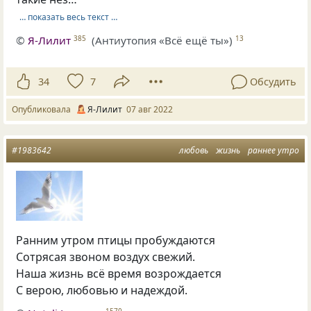
… показать весь текст …
©
Я-Лилит
(Антиутопия «Всё ещё ты»)
385
13
34
7
Обсудить
Опубликовала
Я-Лилит
07 авг 2022
#1983642
любовь
жизнь
раннее утро
Ранним утром птицы пробуждаются
Сотрясая звоном воздух свежий.
Наша жизнь всё время возрождается
С верою, любовью и надеждой.
1570