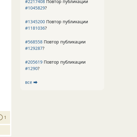
#2217408
Повтор публикации
#1045829
?
#1345200
Повтор публикации
#1181036
?
#568558
Повтор публикации
#129287
?
#205619
Повтор публикации
#1290
?
все ⮕
1