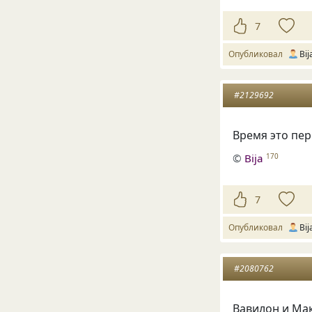
7
Опубликовал
Bij
#2129692
Время это пе
©
Bija
170
7
Опубликовал
Bij
#2080762
Вавилон и Мак