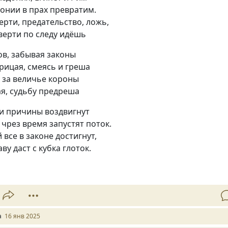
агонии в прах превратим.
ерти, предательство, ложь,
верти по следу идёшь
в, забывая законы
рицая, смеясь и греша
 за величье короны
я, судьбу предреша
и причины воздвигнут
 чрез время запустят поток.
 все в законе достигнут,
ву даст с кубка глоток.
a
16 янв 2025