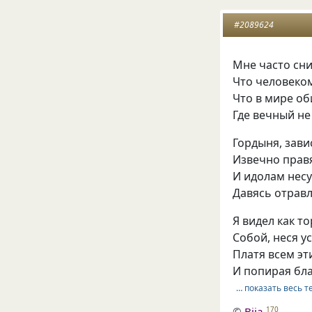
#2089624
Мне часто сн
Что человеко
Что в мире об
Где вечный не
Гордыня, зави
Извечно прав
И идолам несу
Давясь отрав
Я видел как т
Собой, неся у
Платя всем эт
И попирая бла
… показать весь т
©
Bija
170