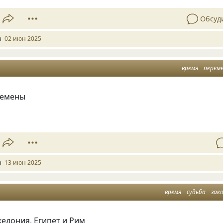
Обсуд
a
02 июн 2025
время
перем
ремены
a
13 июн 2025
время
судьба
зак
едония, Египет и Рим