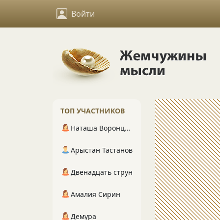
Войти
ТОП УЧАСТНИКОВ
Наташа Воронцова
Арыстан Тастанов
Двенадцать струн
Амалия Сирин
Демура