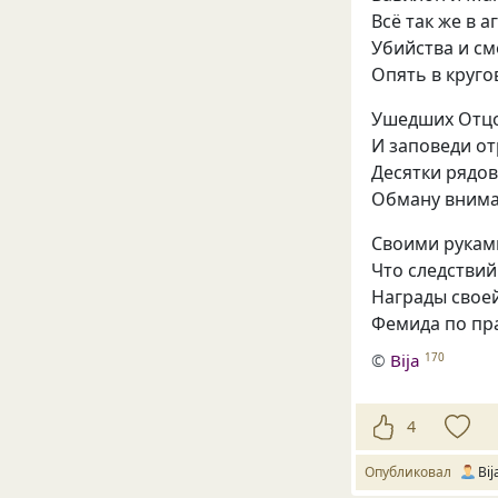
Всё так же в 
Убийства и см
Опять в круго
Ушедших Отцо
И заповеди от
Десятки рядов
Обману внима
Своими рукам
Что следствий
Награды своей
Фемида по пра
©
Bija
170
4
Опубликовал
Bij