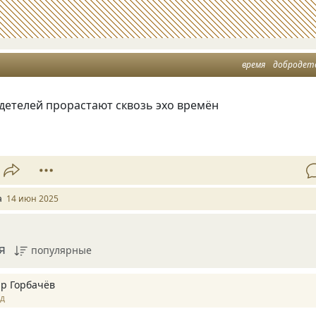
время
добродет
детелей прорастают сквозь эхо времён
a
14 июн 2025
я
популярные
р Горбачёв
ад