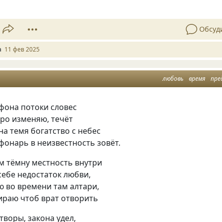
Обсуд
a
11 фев 2025
любовь
время
пре
фона потоки словес
ро изменяю, течёт
на темя богатство с небес
фонарь в неизвестность зовёт.
м тёмну местность внутри
ебе недостаток любви,
 во времени там алтари,
ираю чтоб врат отворить
воры, закона удел,