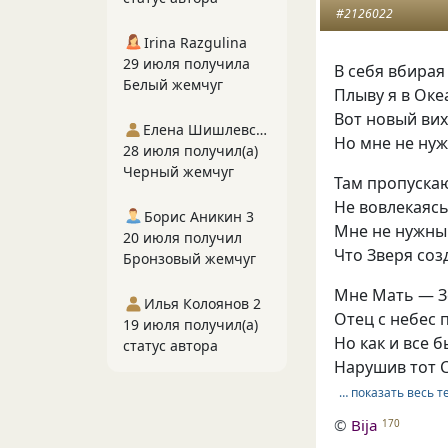
#2126022
Irina Razgulina
29 июля получила
В себя вбирая
Белый жемчуг
Плыву я в Оке
Вот новый вих
Елена Шишлевская
Но мне не ну
28 июля получил(а)
Черный жемчуг
Там пропуска
Не вовлекаясь
Борис Аникин 3
Мне не нужны
20 июля получил
Что Зверя соз
Бронзовый жемчуг
Мне Мать — Зе
Илья Колоянов 2
Отец с небес 
19 июля получил(а)
Но как и все 
статус автора
Нарушив тот С
… показать весь т
©
Bija
170