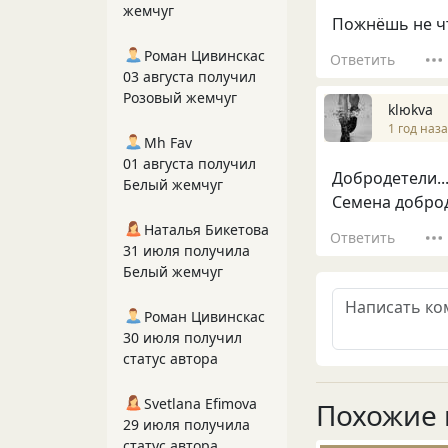
жемчуг
Пожнёшь не чт
Роман Цивинскас
Ответить
03 августа получил
Розовый жемчуг
klюkva
1 год наз
Mh Fav
01 августа получил
Добродетели..
Белый жемчуг
Семена доброде
Наталья Бикетова
Ответить
31 июля получила
Белый жемчуг
Роман Цивинскас
30 июля получил
статус автора
Svetlana Efimova
Похожие 
29 июля получила
статус автора