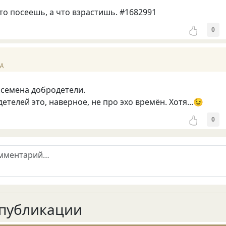
о посеешь, а что взрастишь. #1682991
0
ад
.семена добродетели.
телей это, наверное, не про эхо времён. Хотя...😉
0
публикации