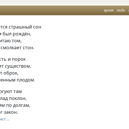
время
люди
ится страшный сон
м был рождён,
итаю том,
 смолкает стон.
сть и порок
ят существом,
т оброк,
ленным плодом.
оргуют там
слад поклон,
им по долгам,
г закон.
екст …