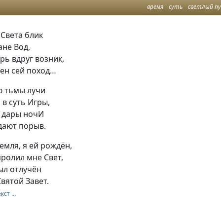
время
суть
светлый п
 Света блик
ане Вод,
рь вдруг возник,
жен сей поход…
ю тьмы лучи
 в суть Игры,
 дары ночИ
дают порыв.
мля, я ей рождён,
пролил мне Свет,
был отлучён
вятой Завет.
екст …