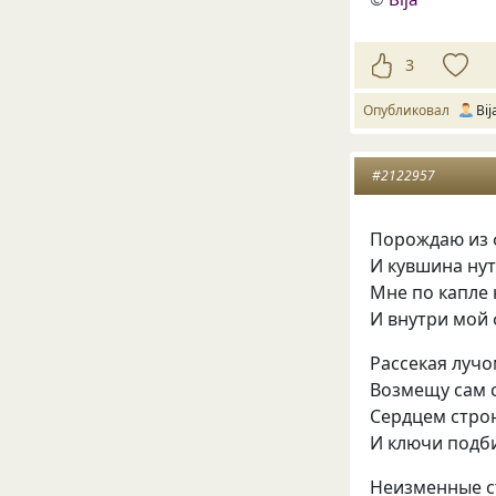
3
Опубликовал
Bij
#2122957
Порождаю из 
И кувшина нут
Мне по капле 
И внутри мой 
Рассекая лучо
Возмещу сам с
Сердцем строю
И ключи подб
Неизменные ст