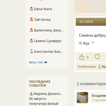
Dana Noire
Тай Ночка
#2129858
Валентина_Захарова
Семена добро
Галина Суховерх
©
Bija
170
Константин Балухта
5
весь топ ⮕
Опубликовал
Bij
ПОСЛЕДНИЕ
2 комментари
СОБЫТИЯ
Марина Денисова 5
Владими
06 августа
1 год наз
получил(а) Белый