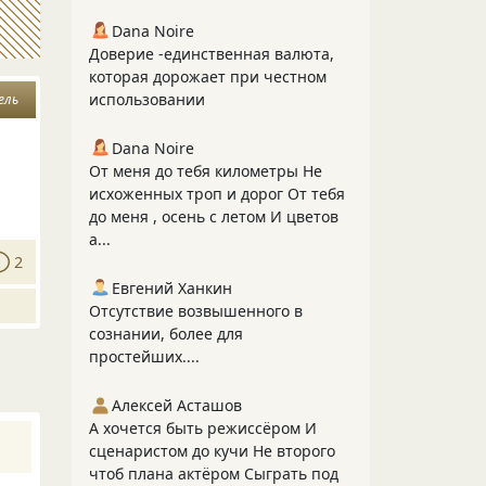
Dana Noire
Доверие -единственная валюта,
которая дорожает при честном
использовании
ель
Dana Noire
От меня до тебя километры Не
исхоженных троп и дорог От тебя
до меня , осень с летом И цветов
а...
2
Евгений Ханкин
Отсутствие возвышенного в
сознании, более для
простейших....
Алексей Асташов
А хочется быть режиссёром И
сценаристом до кучи Не второго
чтоб плана актёром Сыграть под