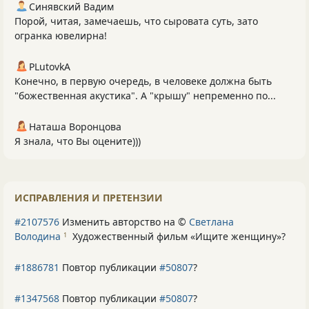
Синявский Вадим
Порой, читая, замечаешь, что сыровата суть, зато
огранка ювелирна!
PLutоvkА
Конечно, в первую очередь, в человеке должна быть
"божественная акустика". А "крышу" непременно по...
Наташа Воронцова
Я знала, что Вы оцените)))
ИСПРАВЛЕНИЯ И ПРЕТЕНЗИИ
#2107576
Изменить авторство на ©
Светлана
Володина
Художественный фильм «Ищите женщину»
?
1
#1886781
Повтор публикации
#50807
?
#1347568
Повтор публикации
#50807
?