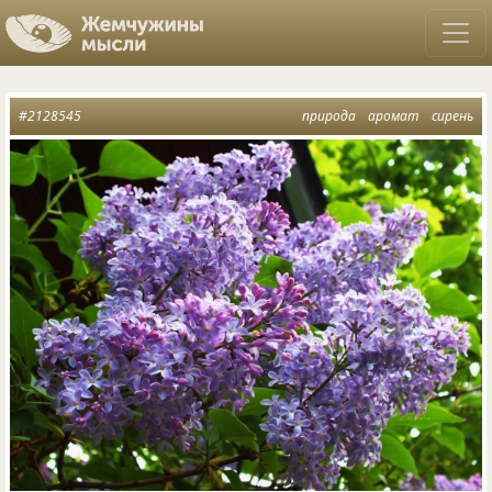
#2128545
природа
аромат
сирень