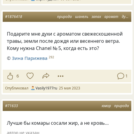
#1876418
природа
шанель
запах
аромат
духи
Подарите мне духи с ароматом свежескошенной
травы, земли после дождя или весеннего ветра.
Кому нужна Chanel № 5, когда есть это?
©
Зина Парижева
292
6
1
Опубликовал
Vasily1977ru
25 мая 2023
#71633
юмор
природа
Лучше бы комары сосали жир, а не кровь…
автор не указан