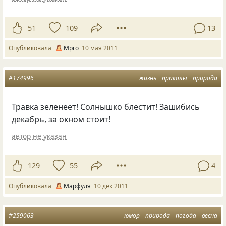
51
109
13
Опубликовала
Мрго
10 мая 2011
#174996
жизнь
приколы
природа
Травка зеленеет! Солнышко блестит! Зашибись
декабрь, за окном стоит!
автор не указан
129
55
4
Опубликовала
Марфуля
10 дек 2011
#259063
юмор
природа
погода
весна