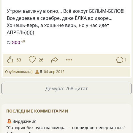
Утром выгляну в окно… Всё вокруг БЕЛЫМ-БЕЛО!!!
Все деревья в серебре, даже ЁЛКА во дворе…
Хочешь-верь, а хошь-не верь, но у нас идёт
АПРЕЛЬ))))))
©
Я00
60
53
26
1
Опубликовал(а)
Я
04 апр 2012
Демура: 268 цитат
ПОСЛЕДНИЕ КОММЕНТАРИИ
Вирджиния
"Сатирик без чувства юмора — очевидное-невероятное."