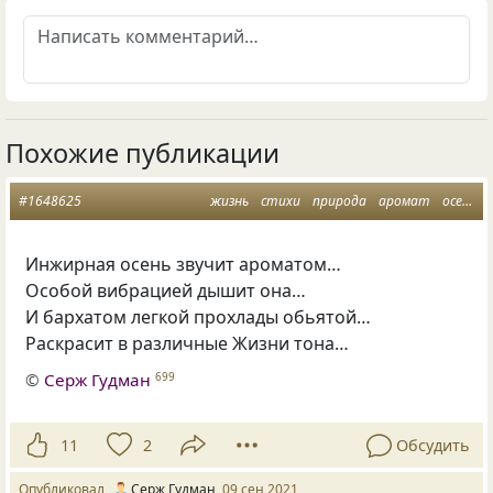
Похожие публикации
#1648625
жизнь
стихи
природа
аромат
осень
Инжирная осень звучит ароматом…
Особой вибрацией дышит она…
И бархатом легкой прохлады обьятой…
Раскрасит в различные Жизни тона…
©
Серж Гудман
699
11
2
Обсудить
Опубликовал
Серж Гудман
09 сен 2021