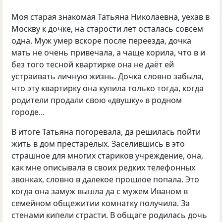
Моя старая знакомая Татьяна Николаевна, уехав в
Москву к дочке, на старости лет осталась совсем
одна. Муж умер вскоре после переезда, дочка
мать не очень привечала, а чаще корила, что в и
без того тесной квартирке она не даёт ей
устраивать личную жизнь. Дочка словно забыла,
что эту квартирку она купила только тогда, когда
родители продали свою «двушку» в родном
городе…
В итоге Татьяна погоревала, да решилась пойти
жить в дом престарелых. Заселившись в это
страшное для многих стариков учреждение, она,
как мне описывала в своих редких телефонных
звонках, словно в далекое прошлое попала. Это
когда она замуж вышла да с мужем Иваном в
семейном общежитии комнатку получила. За
стенами кипели страсти. В общаге родилась дочь