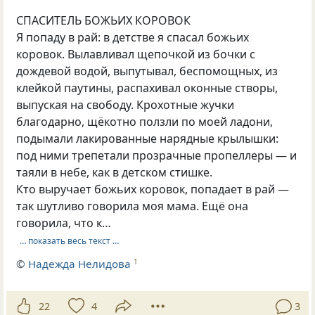
СПАСИТЕЛЬ БОЖЬИХ КОРОВОК
Я попаду в рай: в детстве я спасал божьих
коровок. Вылавливал щепочкой из бочки с
дождевой водой, выпутывал, беспомощных, из
клейкой паутины, распахивал оконные створы,
выпуская на свободу. Крохотные жучки
благодарно, щёкотно ползли по моей ладони,
подымали лакированные нарядные крылышки:
под ними трепетали прозрачные пропеллеры — и
таяли в небе, как в детском стишке.
Кто выручает божьих коровок, попадает в рай —
так шутливо говорила моя мама. Ещё она
говорила, что к…
… показать весь текст …
©
Надежда Нелидова
1
22
4
3