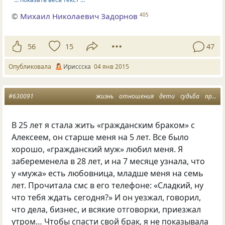
©
Михаил Николаевич Задорнов
405
56
15
47
Опубликовала
Ириссска
04 янв 2015
#630091
жизнь
отношения
дети
судьба
проза
В 25 лет я стала жить «гражданским браком» с
Алексеем, он старше меня на 5 лет. Все было
хорошо, «гражданский муж» любил меня. Я
забеременела в 28 лет, и на 7 месяце узнала, что
у «мужа» есть любовница, младше меня на семь
лет. Прочитала смс в его телефоне: «Сладкий, ну
что тебя ждать сегодня?» И он уезжал, говорил,
что дела, бизнес, и всякие отговорки, приезжал
утром… Чтобы спасти свой брак, я не показывала