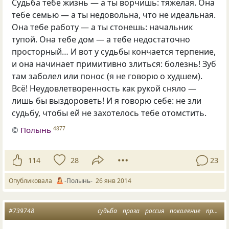
Судьба тебе жизнь — а ты ворчишь: тяжелая. Она
тебе семью — а ты недовольна, что не идеальная.
Она тебе работу — а ты стонешь: начальник
тупой. Она тебе дом — а тебе недостаточно
просторный… И вот у судьбы кончается терпение,
и она начинает примитивно злиться: болезнь! Зуб
там заболел или понос
(
я не говорю о худшем).
Всё! Неудовлетворенность как рукой сняло —
лишь бы выздороветь! И я говорю себе: не зли
судьбу, чтобы ей не захотелось тебе отомстить.
©
Полынь
4877
114
28
23
Опубликовала
-Полынь-
26 янв 2014
#739748
судьба
проза
россия
поколение
прозалюбимая