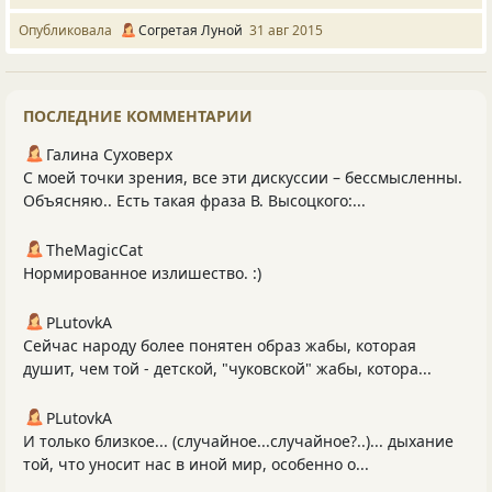
Опубликовала
Согретая Луной
31 авг 2015
ПОСЛЕДНИЕ КОММЕНТАРИИ
Галина Суховерх
С моей точки зрения, все эти дискуссии – бессмысленны.
Объясняю.. Есть такая фраза В. Высоцкого:...
TheMagicCat
Нормированное излишество. :)
PLutоvkА
Сейчас народу более понятен образ жабы, которая
душит, чем той - детской, "чуковской" жабы, котора...
PLutоvkА
И только близкое... (случайное...случайное?..)... дыхание
той, что уносит нас в иной мир, особенно о...