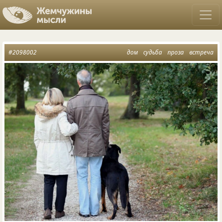
#2098002
дом
судьба
проза
встреча