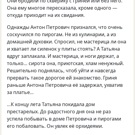
Они бродили по скверику с Гриней или без него.
Она ему многое пересказала, кроме одного —
откуда приходит на их свидания.
Однажды Антон Петрович признался, что очень
соскучился по пирогам. Не из кулинарии, а из
домашней духовки. Спросил, не мастерица ли она
и хватает ли силенок у плиты стоять? А Татьяна
вдруг заплакала. И мастерица, и ноги держат, а
только… сирота она, приютская, хлам ненужный.
Решительно поднялась, чтоб уйти и навсегда
прервать такое дорогое ей знакомство. Гриня
раньше Антона Петровича её задержал, ухватив
за платье…
…К концу лета Татьяна покидала дом
престарелых. До радостного дня она не раз
успела побывать в доме Петровича и пирогами
его побаловать. Он увлек её орхидеями.