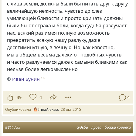
с лица земли, должны были бы питать друг к другу
величайшую нежность, чувство до слез
умиляющей близости и просто кричать должны
были бы от страха и боли, когда судьба разлучает
нас, всякий раз имея полную возможность
превратить всякую нашу разлуку, даже
десятиминутную, в вечную. Но, как известно,
мы в общем весьма далеки от подобных чувств
и часто разлучаемся даже с самыми близкими как
нельзя более легкомысленно
©
Иван Бунин
165
39
4
4
Опубликовала
IrinaAleksss
23 окт 2015
#811755
судьба
проза
божьи коровки