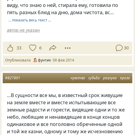
виду, что знаю о ней, стирала ему, готовила по
пять разных блюд на дню, дома чистота, вс…
… показать весь текст …
автор не указан
33
6
30
Опубликовала
фунтик
08 фев 2014
#827891
чувства
судьба
разлука
проза
…В сущности все мы, в известный срок живущие
на земле вместе и вместе испытывающие все
земные радости и горести, видящие одни и то же
небо, любящие и ненавидящие в конце концов
одинаковое и все поголовно обреченные одной
и той же казни, одному и тому же исчезновению