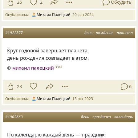
26
2
Обсудить
Опубликовал
Михаил Палецкий
20 сен 2024
#1922877
день
рождение
планета
Круг годовой завершает планета,
день рождения совпадает в этом.
©
михаил палецкий
3341
23
6
Опубликовал
Михаил Палецкий
13 окт 2023
#1902663
день
праздники
календарь
По календарю каждый день — праздник!