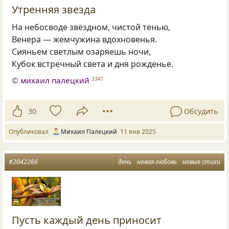
Утренняя звезда
На небосводе звёздном, чистой тенью,
Венера — жемчужина вдохновенья.
Сияньем светлым озаряешь ночи,
Кубок встречный света и дня рожденье.
©
михаил палецкий
3341
30
Обсудить
Опубликовал
Михаил Палецкий
11 янв 2025
#2042266
день
новая любовь
новые стихи
Пусть каждый день приносит