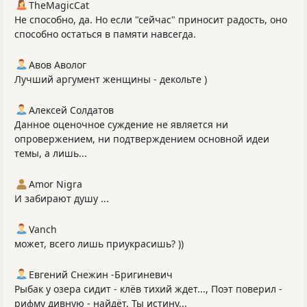
TheMagicCat
Не способно, да. Но если "сейчас" приносит радость, оно
способно остаться в памяти навсегда.
Авов Аволог
Лучший аргумент женщины - декольте )
Алексей Солдатов
Данное оценочное суждение не является ни
опровержением, ни подтверждением основной идеи
темы, а лишь...
Amor Nigra
И забирают душу ...
Vanch
может, всего лишь приукрасишь? ))
Евгений Снежин -Бригиневич
Рыбак у озера сидит - клёв тихий ждет..., Поэт поверил -
рифму дивную - найдёт. Ты истину...