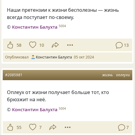
Наши претензии к жизни бесполезны — жизнь
всегда поступает по-своему.
©
Константин Балухта
5004
58
10
13
Опубликовал
Константин Балухта
05 окт 2024
#2085981
жизнь
оплеухи
Оплеух от жизни получает больше тот, кто
брюзжит на неё.
©
Константин Балухта
5004
55
7
7