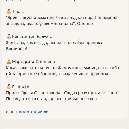
Tina L
"Зреет август ароматом. Что за чудная пора! То осыплет
звездопадом, То улакомит сполна". Очень к...
Константин Балухта
Женя, ты, как всегда, попал в тоску без промаха!
Восхищён!!!
Маргарита Стернина
Какая замечательная эта Жемчужина, умница - спасибо
ей за приятное общение, к сожалению в прошлом.....
PLutоvkА
Просто "до сих" - не говорят. Сюда сразу просится "пор".
Потому что это стандартное привычное слов...
ещё комментарии ⮕