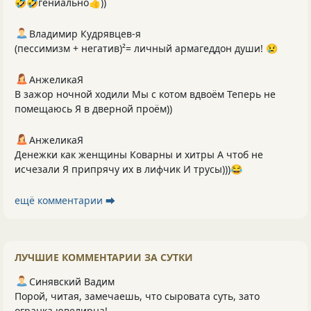
🤣🤣гениально👍))
Владимир Кудрявцев-я
(пессимизм + негатив)²= личный армагеддон души! 😢
АнжеликаЯ
В зажор ночной ходили Мы с котом вдвоём Теперь не
помещаюсь Я в дверной проём))
АнжеликаЯ
Денежки как женщины Коварны и хитры А чтоб не
исчезали Я припрячу их в лифчик И трусы)))😂
ещё комментарии ⮕
ЛУЧШИЕ КОММЕНТАРИИ ЗА СУТКИ
Синявский Вадим
Порой, читая, замечаешь, что сыровата суть, зато
огранка ювелирна!