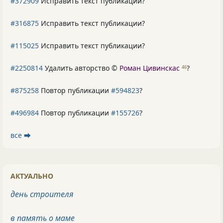
#372909
Исправить текст публикации?
#316875
Исправить текст публикации?
#115025
Исправить текст публикации?
#2250814
Удалить авторство ©
Роман Цивинскас
?
46
#875258
Повтор публикации
#594823
?
#496984
Повтор публикации
#155726
?
все ⮕
АКТУАЛЬНО
день строителя
в память о маме