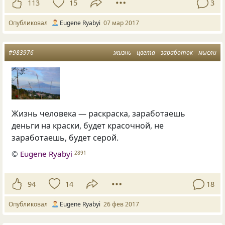
113
15
3
Опубликовал
Eugene Ryabyi
07 мар 2017
#983976
жизнь
цвета
заработок
мысли
Жизнь человека — раскраска, заработаешь
деньги на краски, будет красочной, не
заработаешь, будет серой.
©
Eugene Ryabyi
2891
94
14
18
Опубликовал
Eugene Ryabyi
26 фев 2017