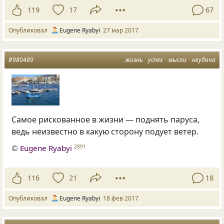
119
17
67
Опубликовал
Eugene Ryabyi
27 мар 2017
#980489
жизнь
успех
мысли
неудача
Самое рискованное в жизни — поднять паруса,
ведь неизвестно в какую сторону подует ветер.
©
Eugene Ryabyi
2891
116
21
18
Опубликовал
Eugene Ryabyi
18 фев 2017