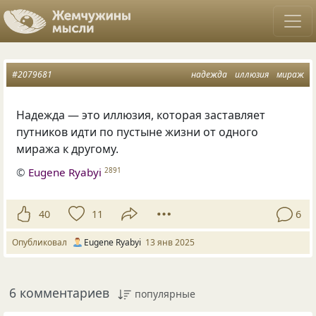
#2079681
надежда
иллюзия
мираж
Надежда — это иллюзия, которая заставляет
путников идти по пустыне жизни от одного
миража к другому.
©
Eugene Ryabyi
2891
40
11
6
Опубликовал
Eugene Ryabyi
13 янв 2025
6 комментариев
популярные