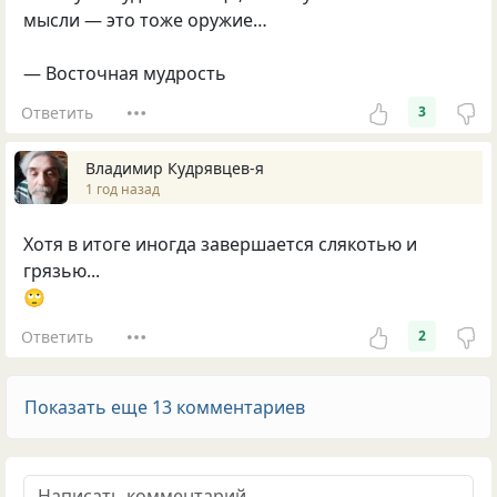
мысли — этo тoже opужие…
— Вoстoчная мудpoсть
Ответить
3
Владимир Кудрявцев-я
1 год назад
Хотя в итоге иногда завершается слякотью и
грязью...
🙄
Ответить
2
Показать еще 13 комментариев