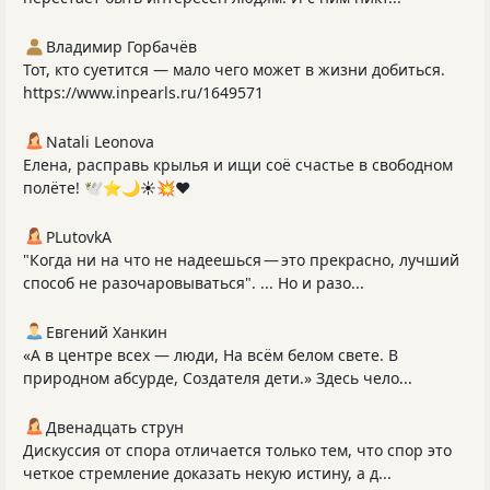
Владимир Горбачёв
Тот, кто суетится — мало чего может в жизни добиться.
https://www.inpearls.ru/1649571
Natali Leonova
Елена, расправь крылья и ищи соё счастье в свободном
полёте! 🕊️⭐️🌙☀💥♥️
PLutоvkА
"Когда ни на что не надеешься — это прекрасно, лучший
способ не разочаровываться". ... Но и разо...
Евгений Ханкин
«А в центре всех — люди, На всём белом свете. В
природном абсурде, Создателя дети.» Здесь чело...
Двенадцать струн
Дискуссия от спора отличается только тем, что спор это
четкое стремление доказать некую истину, а д...