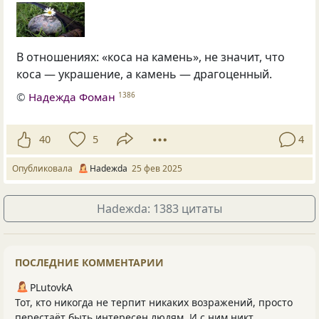
В отношениях: «коса на камень», не значит, что
коса — украшение, а камень — драгоценный.
©
Надежда Фоман
1386
40
5
4
Опубликовала
Нadeжda
25 фев 2025
Нadeжda: 1383 цитаты
ПОСЛЕДНИЕ КОММЕНТАРИИ
PLutоvkА
Тот, кто никогда не терпит никаких возражений, просто
перестаёт быть интересен людям. И с ним никт...