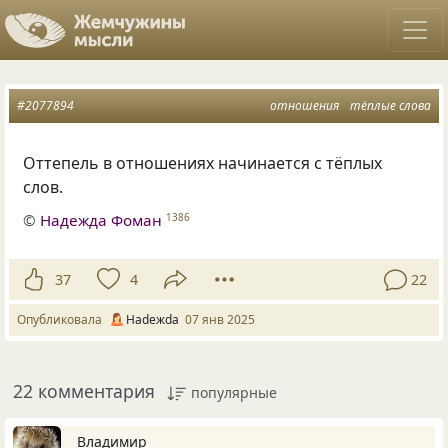
#2077894
отношения
тёплые слова
Оттепель в отношениях начинается с тёплых
слов.
©
Надежда Фоман
1386
37
4
22
Опубликовала
Нadeжda
07 янв 2025
22 комментария
популярные
Владимир_