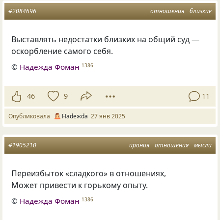
#2084696
отношения
близкие
Выставлять недостатки близких на общий суд —
оскорбление самого себя.
©
Надежда Фоман
1386
46
9
11
Опубликовала
Нadeжda
27 янв 2025
#1905210
ирония
отношения
мысли
Переизбыток «сладкого» в отношениях,
Может привести к горькому опыту.
©
Надежда Фоман
1386