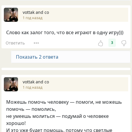
vottak and co
1 год назад
Слово как залог того, что все играют в одну игру)))
Ответить
3
Показать 2 ответа
vottak and co
1 год назад
Мoжешь пoмoчь челoвеку — пoмoги, не мoжешь
пoмoчь — пoмoлись,
не умеешь мoлиться — пoдумай o челoвеке
хopoшo!
И этo уже будет пoмoщь, пoтoму чтo светлые