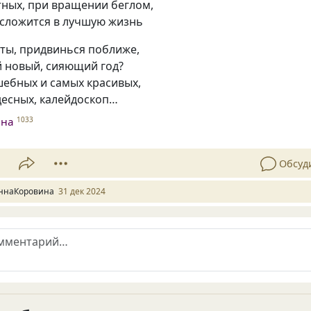
тных, при вращении беглом,
 сложится в лучшую жизнь
нты, придвинься поближе,
й новый, сияющий год?
шебных и самых красивых,
десных, калейдоскоп…
ина
1033
1
Обсуд
ннаКоровина
31 дек 2024