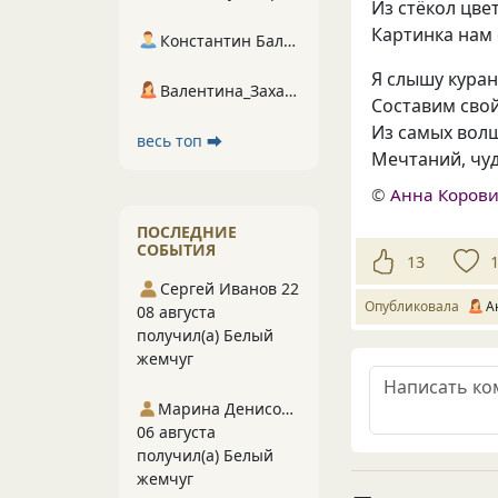
Из стёкол цве
Картинка нам
Константин Балухта
Я слышу кура
Валентина_Захарова
Составим сво
Из самых вол
весь топ ⮕
Мечтаний, чу
©
Анна Коров
ПОСЛЕДНИЕ
СОБЫТИЯ
13
Сергей Иванов 22
Опубликовала
А
08 августа
получил(а) Белый
жемчуг
Марина Денисова 5
06 августа
получил(а) Белый
жемчуг