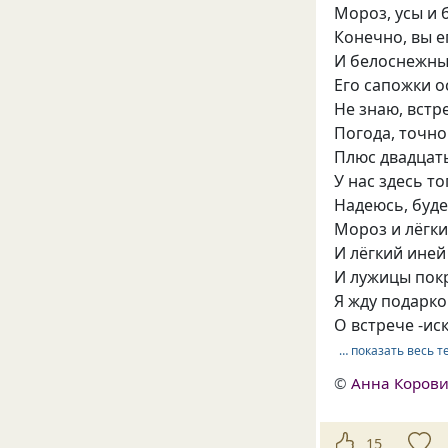
Мороз, усы и 
Конечно, вы е
И белоснежны
Его сапожки о
Не знаю, встр
Погода, точно
Плюс двадцать
У нас здесь т
Надеюсь, буде
Мороз и лёгки
И лёгкий иней
И лужицы пок
Я жду подарко
О встрече -ис
… показать весь т
©
Анна Коров
15