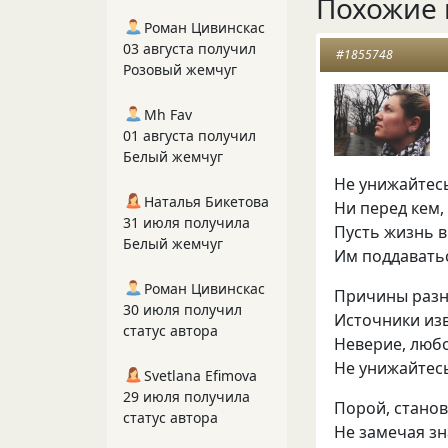
Похожие 
Роман Цивинскас
03 августа получил
#1855748
Розовый жемчуг
Mh Fav
01 августа получил
Белый жемчуг
Не унижайтесь
Наталья Бикетова
Ни перед кем,
31 июля получила
Пусть жизнь в
Белый жемчуг
Им поддаватьс
Роман Цивинскас
Причины разн
30 июля получил
Источники изв
статус автора
Неверие, любо
Не унижайтесь
Svetlana Efimova
29 июля получила
Порой, стано
статус автора
Не замечая зн