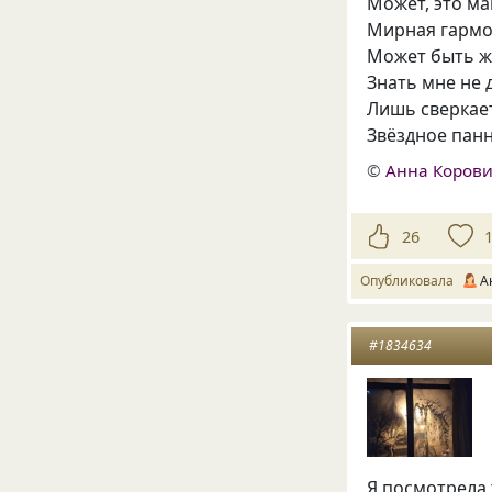
Может, это ма
Мирная гармон
Может быть ж
Знать мне не 
Лишь сверкае
Звёздное пан
©
Анна Коров
26
Опубликовала
А
#1834634
Я посмотрела 