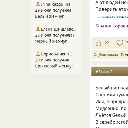
А от людей не
Irina Razgulina
Поверить этом
29 июля получила
Белый жемчуг
… показать весь т
©
Анна Коров
Елена Шишлевская
28 июля получил(а)
Черный жемчуг
22
Борис Аникин 3
Опубликовала
А
20 июля получил
Бронзовый жемчуг
#1959361
Белый пар над
Снег или тума
Или, в предра
Медленно, по 
Льётся белый 
В серебристо