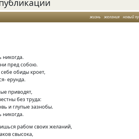
публикации
жизнь
желания
новый п
 никогда.
 ни пред собою.
 себе обиды кроет,
я- ерунда.
ые приводят,
естны без труда:
вь и глупые зазнобы.
 никогда.
вишься рабом своих желаний,
аков свысока,