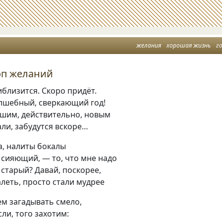
желания
хорошая жизнь
г
оп желаний
иблизится. Скоро придёт.
лшебный, сверкающий год!
ошим, действительно, новым
али, забудутся вскоре…
а, налиты бокалы
, сияющий, — то, что мне надо
старый? Давай, поскорее,
леть, просто стали мудрее
м загадывать смело,
сли, того захотим: