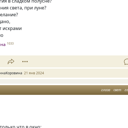
гия в сладком полусне?
ия света, при луне?
елание?
дано,
т искрами
но
ина
1033
1
ннаКоровина
21 янв 2024
глаза
свет
г
только что в окно: