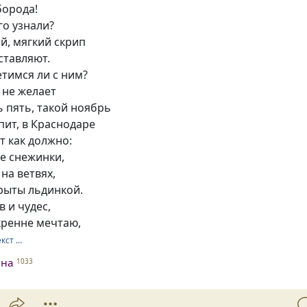
борода!
го узнали?
й, мягкий скрип
ставляют.
етимся ли с ним?
 не желает
 пять, такой ноябрь
опит, в Краснодаре
т как должно:
е снежинки,
 на ветвях,
рыты льдинкой.
в и чудес,
кренне мечтаю,
екст …
ина
1033