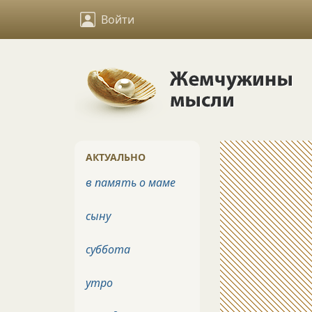
Войти
АКТУАЛЬНО
в память о маме
сыну
суббота
утро