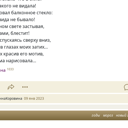
акого не видала!
овал балконное стекло:
вида не бывало!
ном свете застывая,
ами, блестит!
спускаясь сверху вниз,
в глазах моих затих…
х красив его мотив,
ама нарисовала…
ина
1033
1
ннаКоровина
09 янв 2023
годы
мороз
новый 