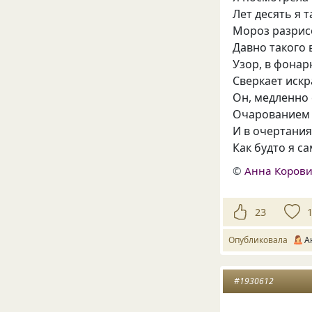
Лет десять я т
Мороз разрис
Давно такого 
Узор, в фонар
Сверкает искр
Он, медленно 
Очарованием 
И в очертания
Как будто я с
©
Анна Коров
23
Опубликовала
А
#1930612