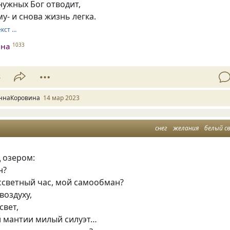
нужных Бог отводит,
у- и снова жизнь легка.
екст …
ина
1033
3
ннаКоровина
14 мар 2023
снег
желания
белый с
 озером:
н?
ссветный час, мой самообман?
воздуху,
свет,
й мантии милый силуэт…