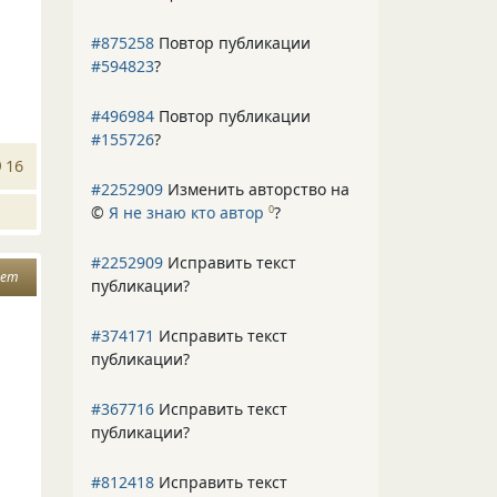
#875258
Повтор публикации
#594823
?
#496984
Повтор публикации
#155726
?
16
#2252909
Изменить авторство на
©
Я не знаю кто автор
?
0
#2252909
Исправить текст
вет
публикации?
#374171
Исправить текст
публикации?
#367716
Исправить текст
публикации?
#812418
Исправить текст