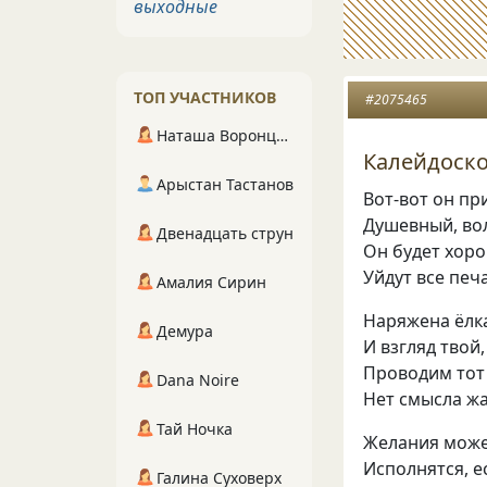
выходные
ТОП УЧАСТНИКОВ
#2075465
Наташа Воронцова
Калейдоск
Арыстан Тастанов
Вот-вот он пр
Душевный, во
Двенадцать струн
Он будет хор
Уйдут все печ
Амалия Сирин
Наряжена ёлк
Демура
И взгляд твой
Проводим тот 
Dana Noire
Нет смысла жа
Тай Ночка
Желания може
Исполнятся, е
Галина Суховерх