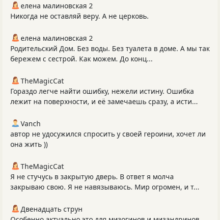
елена малиновская 2
Никогда не оставляй веру. А не церковь.
елена малиновская 2
Родительский Дом. Без воды. Без туалета в доме. А мы так
бережем с сестрой. Как можем. До конц...
TheMagicCat
Гораздо легче найти ошибку, нежели истину. Ошибка
лежит на поверхности, и её замечаешь сразу, а исти...
Vanch
автор не удосужился спросить у своей героини, хочет ли
она жить ))
TheMagicCat
Я не стучусь в закрытую дверь. В ответ я молча
закрываю свою. Я не навязываюсь. Мир огромен, и т...
Двенадцать струн
Особенно актуально это для мизогинов и мизандринов...