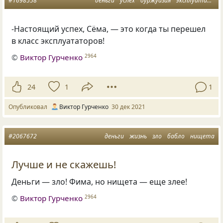
#1698558
деньги
успех
буржуазия
эксплуататоры
-Настоящий успех, Сёма, — это когда ты перешел
в класс эксплуататоров!
©
Виктор Гурченко
2964
24
1
1
Опубликовал
Виктор Гурченко
30 дек 2021
#2067672
деньги
жизнь
зло
бабло
нищета
Лучше и не скажешь!
Деньги — зло! Фима, но нищета — еще злее!
©
Виктор Гурченко
2964