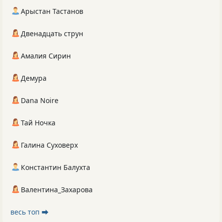
Арыстан Тастанов
Двенадцать струн
Амалия Сирин
Демура
Dana Noire
Тай Ночка
Галина Суховерх
Константин Балухта
Валентина_Захарова
весь топ ⮕