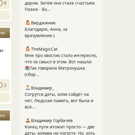
8
даром. Затем она стала счастьем.
Позже - бо...
Вирджиния
Благодарю, Анна, за
нер
вразумление.)
TheMagicCat
вы
Мне про хвостик стало интересно,
что за смысл в этом. Вот нашла:
📚Так говорила Матронушка
(сбор...
2
Владимир_
Сотрутся даты, холм сойдёт на
нет, Людская память, вот была и
всё...
иры
Владимир Горбачёв
Конец пути итожит просто — две
даты, холмик на погосте. Но, хоть