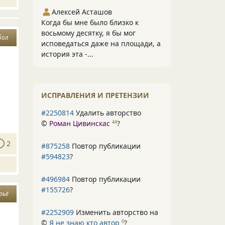
Алексей Асташов
Когда бы мне было близко к
восьмому десятку, я бы мог
бол
исповедаться даже на площади, а
история эта -...
ИСПРАВЛЕНИЯ И ПРЕТЕНЗИИ
#2250814
Удалить авторство
©
Роман Цивинскас
?
44
2
#875258
Повтор публикации
#594823
?
#496984
Повтор публикации
#155726
?
рьё
#2252909
Изменить авторство на
©
Я не знаю кто автор
?
0