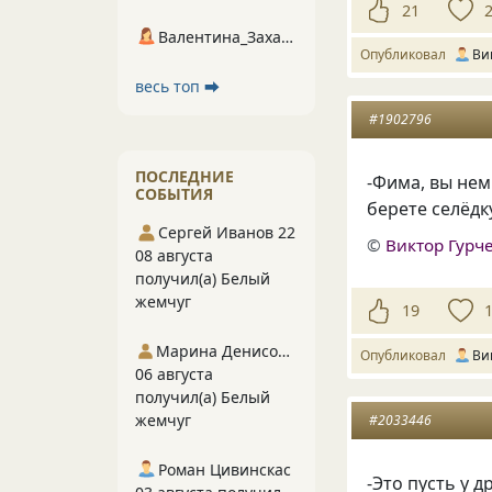
21
Валентина_Захарова
Опубликовал
Ви
весь топ ⮕
#1902796
ПОСЛЕДНИЕ
-Фима, вы нем
СОБЫТИЯ
берете селёдк
Сергей Иванов 22
©
Виктор Гурч
08 августа
получил(а) Белый
жемчуг
19
Марина Денисова 5
Опубликовал
Ви
06 августа
получил(а) Белый
жемчуг
#2033446
Роман Цивинскас
-Это пусть у 