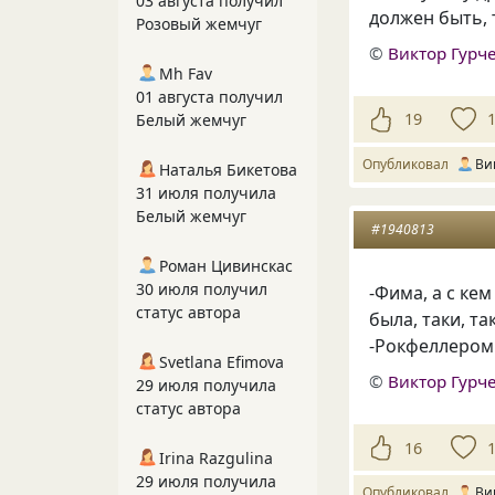
03 августа получил
должен быть, 
Розовый жемчуг
©
Виктор Гурч
Mh Fav
01 августа получил
19
Белый жемчуг
Опубликовал
Ви
Наталья Бикетова
31 июля получила
Белый жемчуг
#1940813
Роман Цивинскас
30 июля получил
-Фима, а с ке
статус автора
была, таки, т
-Рокфеллером
Svetlana Efimova
©
Виктор Гурч
29 июля получила
статус автора
16
Irina Razgulina
29 июля получила
Опубликовал
Ви