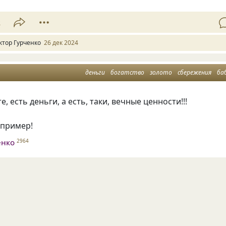
2
ктор Гурченко
26 дек 2024
деньги
богатство
золото
сбережения
ба
, есть деньги, а есть, таки, вечные ценности!!!
например!
енко
2964
1
ктор Гурченко
17 ноя 2023
деньги
жизнь
бабло
доход
от