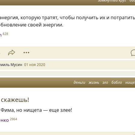
замкнутый круг
ба
энергия, которую тратят, чтобы получить их и потратит
обновление своей энергии.
n
628
3
миль Мусин
01 ноя 2020
деньги
жизнь
зло
бабло
нищ
 скажешь!
 Фима, но нищета — еще злее!
енко
2964