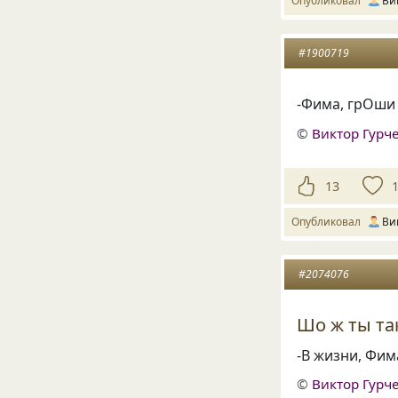
Опубликовал
Ви
#1900719
-Фима, грОши
©
Виктор Гурч
13
Опубликовал
Ви
#2074076
Шо ж ты та
-В жизни, Фим
©
Виктор Гурч