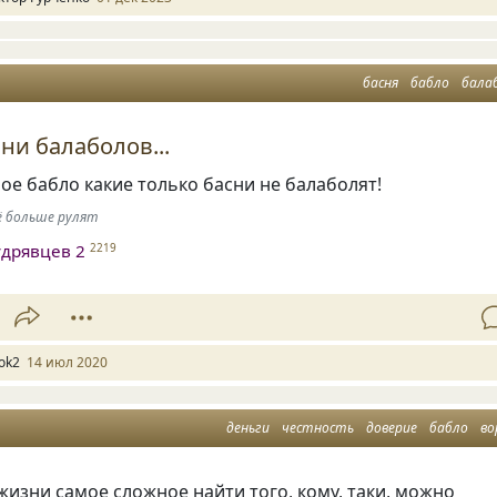
басня
бабло
бала
ни балаболов...
ое бабло какие только басни не балаболят!
ё больше рулят
дрявцев 2
2219
ok2
14 июл 2020
деньги
честность
доверие
бабло
во
 жизни самое сложное найти того, кому, таки, можно