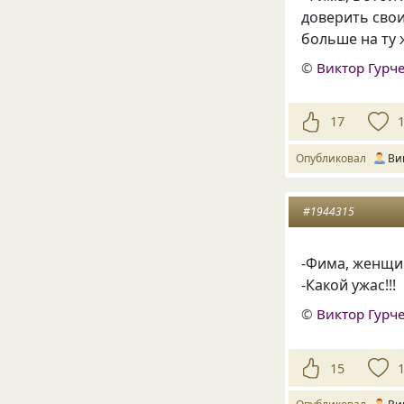
доверить свои 
больше на ту 
©
Виктор Гурч
17
Опубликовал
Ви
#1944315
-Фима, женщин
-Какой ужас!!!
©
Виктор Гурч
15