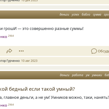
ктор Гурченко
10 дек 2023
деньги
успех
бабло
сумма
гр
 и грошИ — это совершенно разные суммы!
енко
2964
1
Обсуд
ктор Гурченко
10 авг 2023
деньги
работа
ум
умники
ба
кой бедный если такой умный?
а, главное деньги, а не ум! Умников можно, таки, нанять!
енко
2964