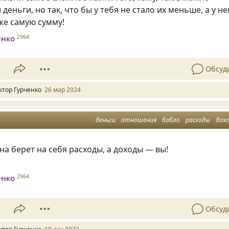
деньги, но так, что бы у тебя не стало их меньше, а у не
же самую сумму!
енко
2964
1
Обсуд
ктор Гурченко
26 мар 2024
деньги
отношения
бабло
расходы
дох
а берет на себя расходы, а доходы — вы!
енко
2964
1
Обсуд