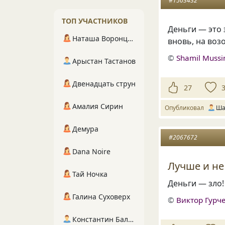
#1503432
ТОП УЧАСТНИКОВ
Деньги — это 
Наташа Воронцова
вновь, на воз
©
Shamil Mussi
Арыстан Тастанов
Двенадцать струн
27
Амалия Сирин
Опубликовал
Ша
Демура
#2067672
Dana Noire
Лучше и не
Тай Ночка
Деньги — зло!
Галина Суховерх
©
Виктор Гурч
Константин Балухта