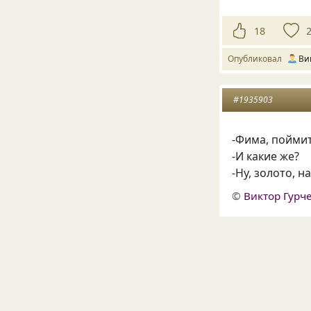
18
Опубликовал
Ви
#1935903
-Фима, поймите
-И какие же?
-Ну, золото, 
©
Виктор Гурч
11
Опубликовал
Ви
#2138247