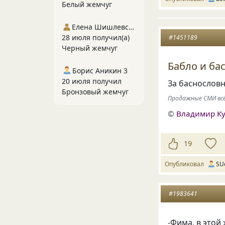
Белый жемчуг
Елена Шишлевская
28 июля получил(а)
#1451189
Черный жемчуг
Бабло и бас
Борис Аникин 3
20 июля получил
За баснословн
Бронзовый жемчуг
Продажные СМИ вс
©
Владимир Ку
19
Опубликовал
SU
#1983641
-Фима, в этой