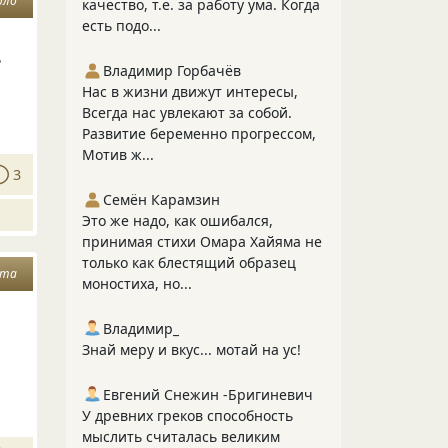
бло
качество, т.е. за работу ума. Когда
есть подо...
ь
Владимир Горбачёв
Нас в жизни движут интересы,
Всегда нас увлекают за собой.
Развитие беременно прогрессом,
Мотив ж...
3
Семён Карамзин
Это же надо, как ошибался,
принимая стихи Омара Хайяма не
только как блестящий образец
ета
моностиха, но...
Владимир_
Знай меру и вкус... мотай на ус!
Евгений Снежин -Бригиневич
У древних греков способность
мыслить считалась великим