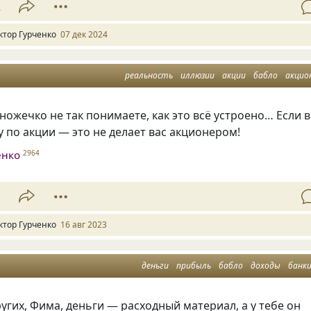
2
ктор Гурченко
07 дек 2024
реальность
иллюзии
акции
бабло
акцио
ножечко не так понимаете, как это всё устроено… Если 
у по акции — это не делает вас акционером!
енко
2964
1
ктор Гурченко
16 авг 2023
деньги
прибыль
бабло
доходы
банк
других, Фима, деньги — расходный материал, а у тебе он