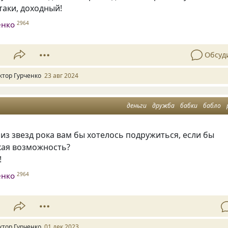
таки, доходный!
енко
2964
1
Обсуд
ктор Гурченко
23 авг 2024
деньги
дружба
бабки
бабло
м из звезд рока вам бы хотелось подружиться, если бы
акая возможность?
!
енко
2964
1
ктор Гурченко
01 дек 2023