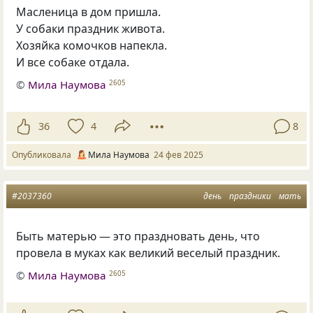
Масленица в дом пришла.
У собаки праздник живота.
Хозяйка комочков напекла.
И все собаке отдала.
©
Мила Наумова
2605
36
4
8
Опубликовала
Мила Наумова
24 фев 2025
#2037360
день
праздники
мать
Быть матерью — это праздновать день, что
провела в муках как великий веселый праздник.
©
Мила Наумова
2605