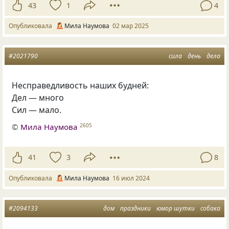
43
1
4
Опубликовала
Мила Наумова
02 мар 2025
#2021790
сила
день
дела
Несправедливость наших будней:
Дел — много
Сил — мало.
©
Мила Наумова
2605
41
3
8
Опубликовала
Мила Наумова
16 июл 2024
#2094133
дом
праздники
юмор шутки
собака