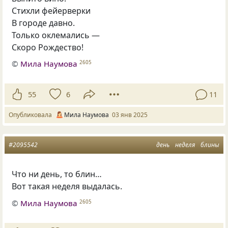
Стихли фейерверки
В городе давно.
Только оклемались —
Скоро Рождество!
©
Мила Наумова
2605
55
6
11
Опубликовала
Мила Наумова
03 янв 2025
#2095542
день
неделя
блины
Что ни день, то блин…
Вот такая неделя выдалась.
©
Мила Наумова
2605