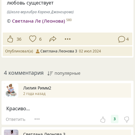
любовь существует
(Школа верлибра Карена Джангирова)
©
Светлана Ле (Леонова)
580
36
6
4
Опубликовал(а)
Светлана Леонова 3
02 июл 2024
4 комментария
популярные
Лилия Римм2
2 года назад
Красиво...
Ответить
3
Светлана Леонова 3