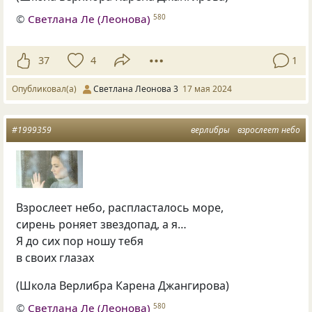
©
Светлана Ле (Леонова)
580
37
4
1
Опубликовал(а)
Светлана Леонова 3
17 мая 2024
#1999359
верлибры
взрослеет небо
Взрослеет небо, распласталось море,
сирень роняет звездопад, а я…
Я до сих пор ношу тебя
в своих глазах
(Школа Верлибра Карена Джангирова)
©
Светлана Ле (Леонова)
580