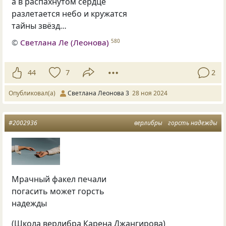
а в распахнутом сердце
разлетается небо и кружатся
тайны звёзд…
©
Светлана Ле (Леонова)
580
44
7
2
Опубликовал(а)
Светлана Леонова 3
28 ноя 2024
#2002936
верлибры
горсть надежды
Мрачный факел печали
погасить может горсть
надежды
(Школа верлибра Карена Джангирова)