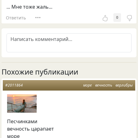
... Мне тоже жаль...
Ответить
0
Похожие публикации
#2011864
море
вечность
верлибры
Песчинками
вечность царапает
море