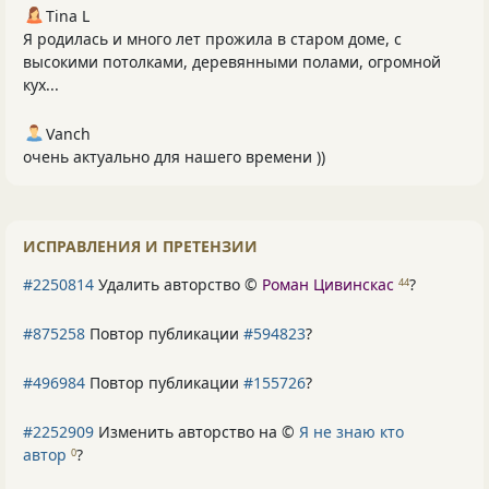
Tina L
Я родилась и много лет прожила в старом доме, с
высокими потолками, деревянными полами, огромной
кух...
Vanch
очень актуально для нашего времени ))
ИСПРАВЛЕНИЯ И ПРЕТЕНЗИИ
#2250814
Удалить авторство ©
Роман Цивинскас
?
44
#875258
Повтор публикации
#594823
?
#496984
Повтор публикации
#155726
?
#2252909
Изменить авторство на ©
Я не знаю кто
автор
?
0