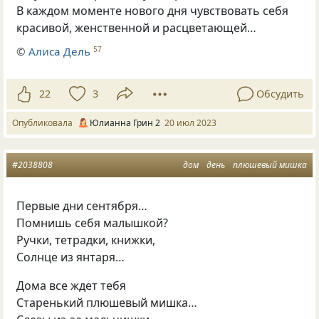
В каждом моменте нового дня чувствовать себя
красивой, женственной и расцветающей…
©
Алиса Дель
57
22
3
Обсудить
Опубликовала
Юлианна Грин 2
20 июл 2023
#2038808
дом
день
плюшевый мишка
Первые дни сентября…
Помнишь себя малышкой?
Ручки, тетрадки, книжки,
Солнце из янтаря…
Дома все ждет тебя
Старенький плюшевый мишка…