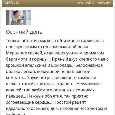
#2040443
день
осень
кардиган
Осенний день
Теплые объятия мягкого объемного кардигана с
приглушенным оттенком пыльной розы…
Мерцание свечей, отдающих уютным ароматом
бергамота и корицы… Пряный вкус крепкого чая с
крошкой апельсина и шоколада… Белоснежное
облако легкой, воздушной пены в ванной
комнате… Звуки потрескивающего камина и
шелест тонких книжных страниц… Неуловимое
волшебство любимого романа на кончиках
пальцев… Нежные объятия, так приятно
согревающие сердце… Простой рецепт
идеального осеннего дня, наполненного уютом и
любовью…