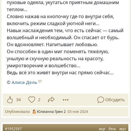
пуховые одеяла, укутаться приятным домашним
теплом…
Словно нажав на кнопочку где-то внутри себя,
включить режим сладкой уютной неги…
Навык наслаждения тем, что есть сейчас — самый
волшебный и необходимый. Он спасает от бурь.
Он вдохновляет. Напитывает любовью.
Он способен в один миг поменять тяжёлую,
унылую и скучную реальность на красоту,
умиротворение и волшебство…
Ведь всё это живёт внутри нас прямо сейчас…
©
Алиса Дель
57
34
2
Обсудить
Опубликовала
Юлианна Грин 2
03 ноя 2024
#1952597
мир
день
вкус