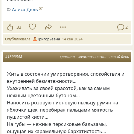
©
Алиса Дель
57
33
2
Опубликовала
Григорьевна
14 сен 2024
#1893548
красота
женственность
новый день
Жить в состоянии умиротворения, спокойствия и
внутренней безмятежности…
Ухаживать за своей красотой, как за самым
нежным цветочным бутоном…
Наносить розовую пионовую пыльцу румян на
яблочки щек, перебирая пальцами мягкость
пушистой кисти…
На губы — нежные персиковые бальзамы,
ощущая их карамельную бархатистость…