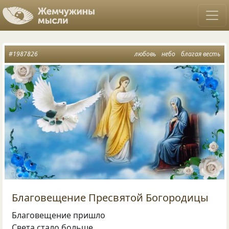
#1987826
любовь
небо
благая весть
Благовещение Пресвятой Богородицы
Благовещение пришло
Света стало больше.