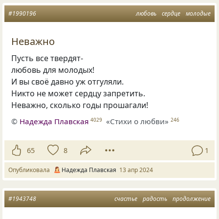
#1990196
любовь
сердце
молодые
Неважно
Пусть все твердят-
любовь для молодых!
И вы своё давно уж отгуляли.
Никто не может сердцу запретить.
Неважно, сколько годы прошагали!
©
Надежда Плавская
«Стихи о любви»
4029
246
65
8
1
Опубликовала
Надежда Плавская
13 апр 2024
#1943748
счастье
радость
продолжение