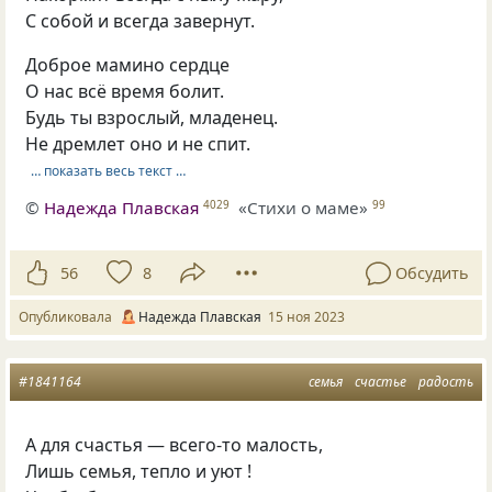
С собой и всегда завернут.
Доброе мамино сердце
О нас всё время болит.
Будь ты взрослый, младенец.
Не дремлет оно и не спит.
… показать весь текст …
©
Надежда Плавская
«Стихи о маме»
4029
99
56
8
Обсудить
Опубликовала
Надежда Плавская
15 ноя 2023
#1841164
семья
счастье
радость
А для счастья — всего-то малость,
Лишь семья, тепло и уют !