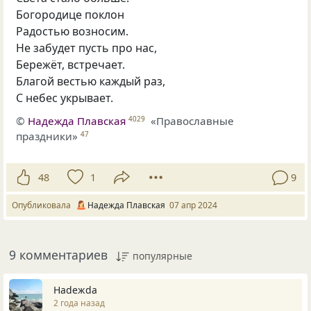
Богородице поклон
Радостью возносим.
Не забудет пусть про нас,
Бережёт, встречает.
Благой вестью каждый раз,
С небес укрывает.
©
Надежда Плавская
«Православные
4029
праздники»
47
48
1
9
Опубликовала
Надежда Плавская
07 апр 2024
9 комментариев
популярные
Нadeжda
2 года назад