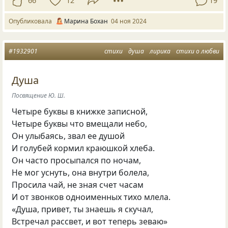
66
12
19
Опубликовала
Марина Бохан
04 ноя 2024
#1932901
стихи
душа
лирика
стихи о любви
Душа
Посвящение Ю. Ш.
Четыре буквы в книжке записной,
Четыре буквы что вмещали небо,
Он улыбаясь, звал ее душой
И голубей кормил краюшкой хлеба.
Он часто просыпался по ночам,
Не мог уснуть, она внутри болела,
Просила чай, не зная счет часам
И от звонков одноименных тихо млела.
«Душа, привет, ты знаешь я скучал,
Встречал рассвет, и вот теперь зеваю»