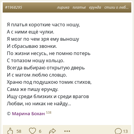
#1968295
лирика
платье
ерунда
стихи о любви
Я платья короткие часто ношу,
А с ними ещё чулки.
Я мозг по чем зря ему выношу
И сбрасываю звонки.
По жизни несусь, не помню потерь
С топазом ношу кольцо.
Всегда выбираю открытую дверь
И с матом люблю словцо.
Храню под подушкою томик стихов,
Сама же пишу ерунду.
Ищу среди близких и среди врагов
Любви, но никак не найду…
©
Марина Бохан
538
58
6
13