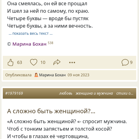
Она смеялась, он ей все прощал
И шел за ней по самому, по краю.
Четыре буквы — вроде бы пустяк
Четыре буквы, а за ними вечность.
… показать весь текст …
©
Марина Бохан
538
63
10
9
Опубликовала
Марина Бохан
09 ноя 2023
#1979169
любовь
женщина и мужчина
стихи о любви
А сложно быть женщиной?...
«А сложно быть женщиной? «- спросит мужчина.
Чтоб с тонким запястьем и толстой косой?
И чтобы в глазах её чертовщина,