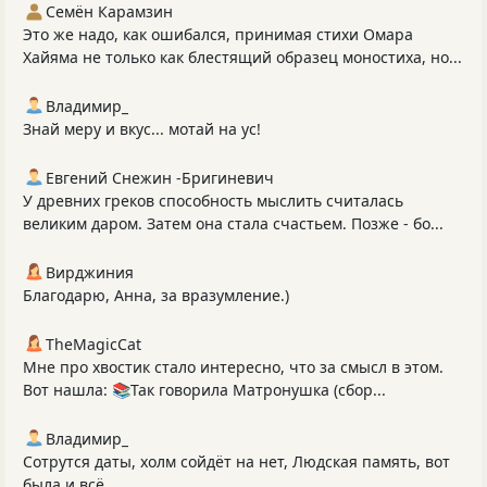
Семён Карамзин
Это же надо, как ошибался, принимая стихи Омара
Хайяма не только как блестящий образец моностиха, но...
Владимир_
Знай меру и вкус... мотай на ус!
Евгений Снежин -Бригиневич
У древних греков способность мыслить считалась
великим даром. Затем она стала счастьем. Позже - бо...
Вирджиния
Благодарю, Анна, за вразумление.)
TheMagicCat
Мне про хвостик стало интересно, что за смысл в этом.
Вот нашла: 📚Так говорила Матронушка (сбор...
Владимир_
Сотрутся даты, холм сойдёт на нет, Людская память, вот
была и всё...