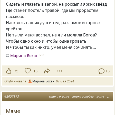
Сидеть и глазеть в запой, на россыпи ярких звёзд
Где станет постель травой, где мы прорастем
насквозь.
Насквозь наших душ и тел, разломов и горных
хребтов.
Не ты ли меня воспел, не я ли молила Богов?
Чтобы одно окно и чтобы одна кровать,
И чтобы ты как никто, умел меня сочинять…
©
Марина Бохан
538
75
13
13
Опубликовала
Марина Бохан
07 мая 2024
#2057173
стихи о маме
стихи о любви
маме
стихи маме
Маме