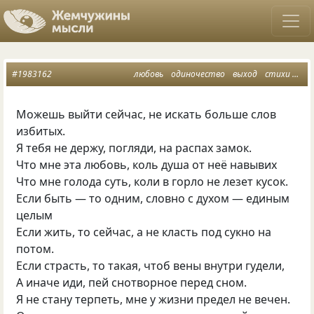
#1983162
любовь
одиночество
выход
стихи о любви
Можешь выйти сейчас, не искать больше слов
избитых.
Я тебя не держу, погляди, на распах замок.
Что мне эта любовь, коль душа от неё навывих
Что мне голода суть, коли в горло не лезет кусок.
Если быть — то одним, словно с духом — единым
целым
Если жить, то сейчас, а не класть под сукно на
потом.
Если страсть, то такая, чтоб вены внутри гудели,
А иначе иди, пей снотворное перед сном.
Я не стану терпеть, мне у жизни предел не вечен.