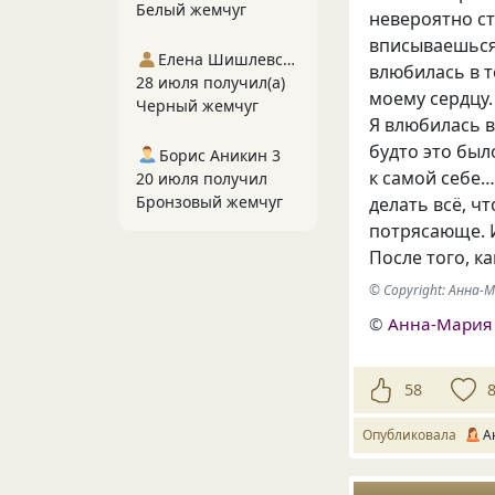
Белый жемчуг
невероятно ст
вписываешься 
Елена Шишлевская
влюбилась в те
28 июля получил(а)
моему сердцу.
Черный жемчуг
Я влюбилась в 
будто это был
Борис Аникин 3
к самой себе…
20 июля получил
Бронзовый жемчуг
делать всё, ч
потрясающе. И
После того, к
© Copyright: Анна
©
Анна-Мария
58
Опубликовала
А