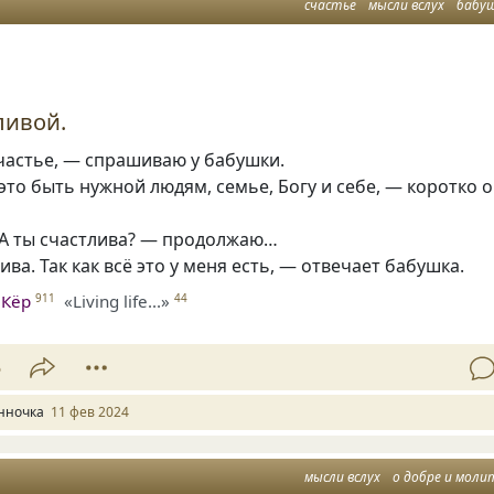
счастье
мысли вслух
бабу
ливой.
частье, — спрашиваю у бабушки.
то быть нужной людям, семье, Богу и себе, — коротко 
 А ты счастлива? — продолжаю…
ива. Так как всё это у меня есть, — отвечает бабушка.
 Кёр
«Living life...»
911
44
5
нночка
11 фев 2024
мысли вслух
о добре и моли