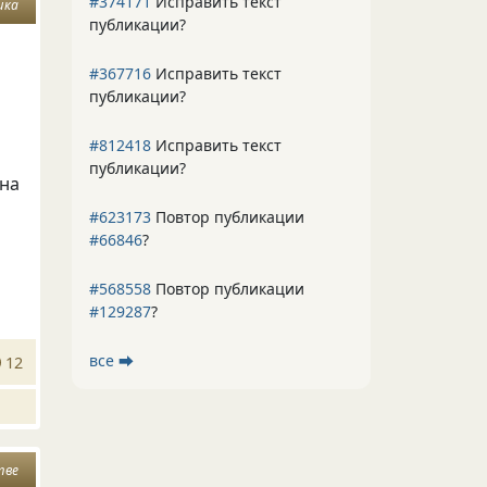
#374171
Исправить текст
шка
публикации?
#367716
Исправить текст
публикации?
#812418
Исправить текст
публикации?
она
#623173
Повтор публикации
#66846
?
#568558
Повтор публикации
#129287
?
все ⮕
12
тве