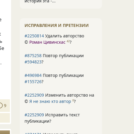
история эта -...
е
ИСПРАВЛЕНИЯ И ПРЕТЕНЗИИ
к
#2250814
Удалить авторство
ь
©
Роман Цивинскас
?
42
бе
#875258
Повтор публикации
#594823
?
.
#496984
Повтор публикации
#155726
?
#2252909
Изменить авторство на
©
Я не знаю кто автор
?
0
9
#2252909
Исправить текст
публикации?