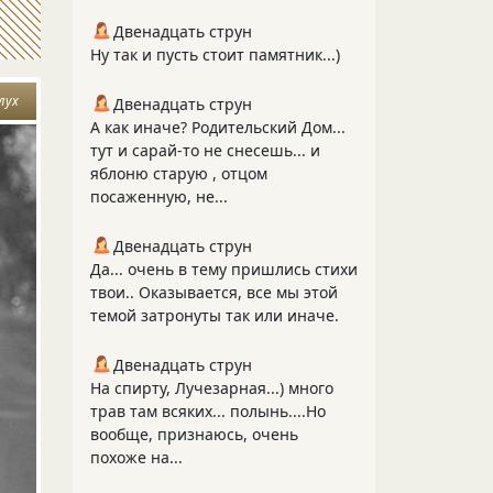
Двенадцать струн
Ну так и пусть стоит памятник...)
лух
Двенадцать струн
А как иначе? Родительский Дом...
тут и сарай-то не снесешь... и
яблоню старую , отцом
посаженную, не...
Двенадцать струн
Да... очень в тему пришлись стихи
твои.. Оказывается, все мы этой
темой затронуты так или иначе.
Двенадцать струн
На спирту, Лучезарная...) много
трав там всяких... полынь....Но
вообще, признаюсь, очень
похоже на...