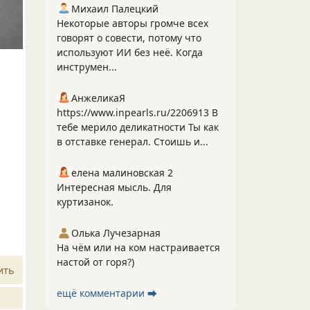
Михаил Палецкий
Некоторые авторы громче всех
говорят о совести, потому что
используют ИИ без неё. Когда
инструмен...
АнжеликаЯ
https://www.inpearls.ru/2206913 В
тебе мерило деликатности Ты как
в отставке генерал. Стоишь и...
елена малиновская 2
Интересная мысль. Для
куртизанок.
Олька Лучезарная
На чём или на ком настраивается
настой от горя?)
ить
ещё комментарии ⮕