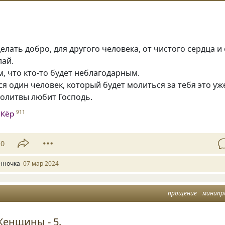
елать добро, для другого человека, от чистого сердца и 
лай.
м, что кто-то будет неблагодарным.
ся один человек, который будет молиться за тебя это уж
молитвы любит Господь.
 Кёр
911
10
нночка
07 мар 2024
прощение
минипр
енщины - 5.