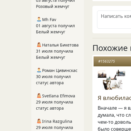
03 августа получил
Розовый жемчуг
Mh Fav
01 августа получил
Белый жемчуг
Наталья Бикетова
Похожие 
31 июля получила
Белый жемчуг
#1563275
Роман Цивинскас
30 июля получил
статус автора
Svetlana Efimova
Я влюбилас
29 июля получила
Вначале — я в
статус автора
думала, что с
Irina Razgulina
чем-то доволь
29 июля получила
было совершен