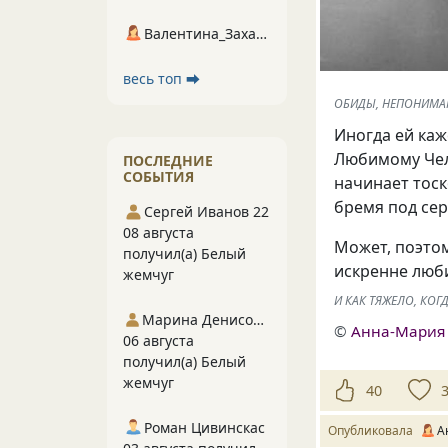
Валентина_Захарова
весь топ ⮕
ОБИДЫ, НЕПОНИМАН
Иногда ей каж
Любимому Чело
ПОСЛЕДНИЕ
СОБЫТИЯ
начинает тоск
бремя под сер
Сергей Иванов 22
08 августа
Может, поэтом
получил(а) Белый
искренне люби
жемчуг
И КАК ТЯЖЕЛО, КОГД
Марина Денисова 5
©
Анна-Мария
06 августа
получил(а) Белый
жемчуг
40
Роман Цивинскас
Опубликовала
А