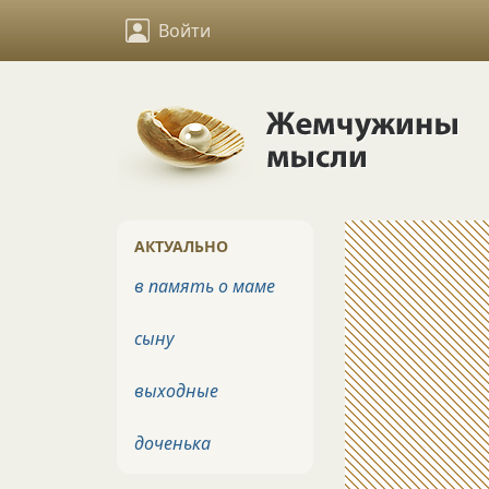
Войти
АКТУАЛЬНО
в память о маме
сыну
выходные
доченька