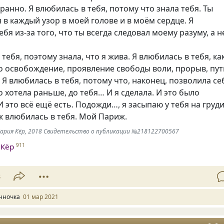
ранно. Я влюбилась в тебя, потому что знала тебя. Ты
в каждый узор в моей голове и в моём сердце. Я
бя из-за того, что ты всегда следовал моему разуму, а н
тебя, поэтому знала, что я жива. Я влюбилась в тебя, ка
о освобождение, проявление свободы воли, прорыв, пут
 Я влюбилась в тебя, потому что, наконец, позволила се
то хотела раньше, до тебя… И я сделала. И это было
 это всё ещё есть. Подожди…, я засыпаю у тебя на груди
ак влюбилась в тебя. Мой Париж.
-Мария Кёр, 2018 Свидетельство о публикации №218122700567
 Кёр
911
8
нночка
01 мар 2021