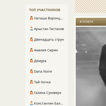
ТОП УЧАСТНИКОВ
Наташа Воронцова
#1976874
Арыстан Тастанов
Двенадцать струн
Амалия Сирин
Демура
Dana Noire
Тай Ночка
Галина Суховерх
Константин Балухта