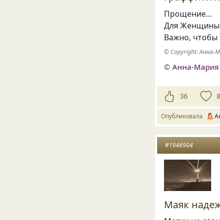
Прощение…
Для Женщины н
Важно, чтобы 
© Copyright: Анна
©
Анна-Мария
36
Опубликовала
А
#1946904
Маяк наде