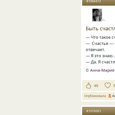
#1966472
Быть счаст
— Что такое с
— Счастье — э
отвечает.
— Я это знаю.
— Да. Я счастл
©
Анна-Мария
49
Опубликовала
А
#1976063