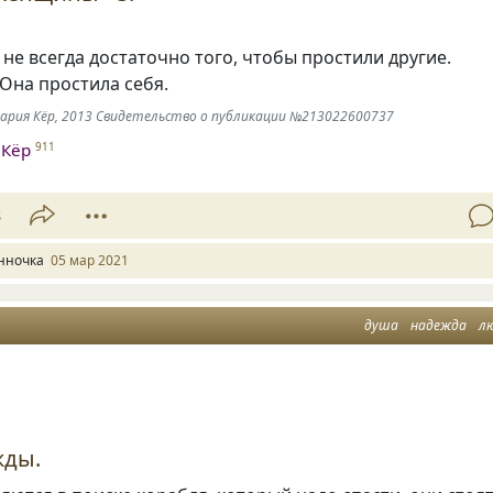
е всегда достаточно того, чтобы простили другие.
Она простила себя.
-Мария Кёр, 2013 Свидетельство о публикации №213022600737
 Кёр
911
8
нночка
05 мар 2021
душа
надежда
л
жды.