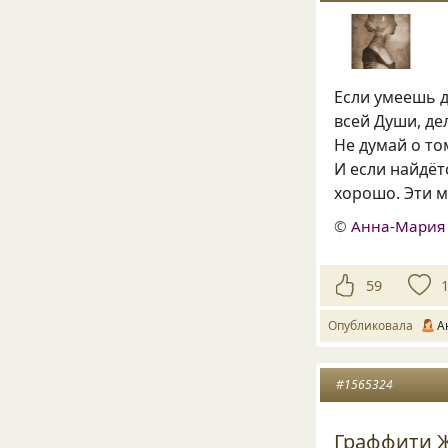
Если умеешь д
всей Души, де
Не думай о то
И если найдёт
хорошо. Эти 
©
Анна-Мария
59
Опубликовала
А
#1565324
Граффити Ж