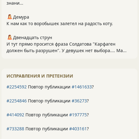
знани...
Демура
К нам как то воробышек залетел на радость коту.
Двенадцать струн
И тут прямо просится фраза Солдатова "Карфаген
должен быть разрушен". У девушек нет выбора.... Ма...
ИСПРАВЛЕНИЯ И ПРЕТЕНЗИИ
#2254592
Повтор публикации
#1461633
?
#2254846
Повтор публикации
#36273
?
#414092
Повтор публикации
#197775
?
#733288
Повтор публикации
#403161
?