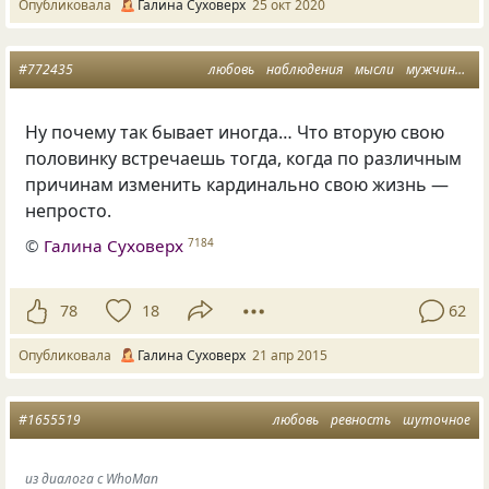
Опубликовала
Галина Суховерх
25 окт 2020
#772435
любовь
наблюдения
мысли
мужчины и женщины
Ну почему так бывает иногда… Что вторую свою
половинку встречаешь тогда, когда по различным
причинам изменить кардинально свою жизнь —
непросто.
©
Галина Суховерх
7184
78
18
62
Опубликовала
Галина Суховерх
21 апр 2015
#1655519
любовь
ревность
шуточное
из диалога с WhoMan