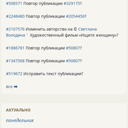
#508571
Повтор публикации
#329175
?
#2248480
Повтор публикации
#2054456
?
#2107576
Изменить авторство на ©
Светлана
Володина
Художественный фильм «Ищите женщину»
?
1
#1886781
Повтор публикации
#50807
?
#1347568
Повтор публикации
#50807
?
#519672
Исправить текст публикации?
все ⮕
АКТУАЛЬНО
понедельник