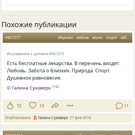
Похожие публикации
#867277
здоровье
любовь
жизнь
спорт
забота
Из коммента к цитате #867275
Есть бесплатные лекарства. В перечень входят:
Любовь. Забота о близких. Природа. Спорт.
Душевное равновесие.
©
Галина Суховерх
7184
72
13
11
Опубликовала
Галина Суховерх
27 фев 2016