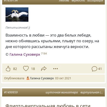
#1659154
любовь
верность
ассоциация
Пятитысячная! ))
Взаимность в любви — это два белых лебедя,
нежно обнявшись крыльями, плывут по озеру, на
дне которого рассыпаны жемчуга верности.
©
Галина Суховерх
7184
82
18
41
Опубликовала
Галина Суховерх
03 окт 2021
#1499959
шуточная миниатюра
виртуальная сеть
Флирто-виртуальная любовь в сети