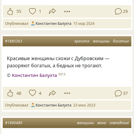
55
1
29
Опубликовал
Константин Балухта
15 мар 2024
#1885363
красота
женщины
богатые
Красивые женщины схожи с Дубровским —
разоряют богатых, а бедных не трогают.
©
Константин Балухта
5013
48
4
37
Опубликовал
Константин Балухта
23 июн 2023
#1890489
женщины
жена
совпадение