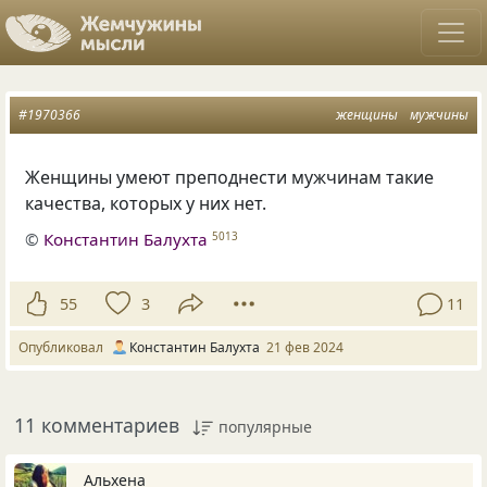
#1970366
женщины
мужчины
Женщины умеют преподнести мужчинам такие
качества, которых у них нет.
©
Константин Балухта
5013
55
3
11
Опубликовал
Константин Балухта
21 фев 2024
11 комментариев
популярные
Альхена