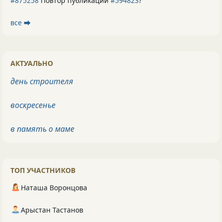
#875258
Повтор публикации
#594823
?
все ⮕
АКТУАЛЬНО
день строителя
воскресенье
в память о маме
ТОП УЧАСТНИКОВ
Наташа Воронцова
Арыстан Тастанов