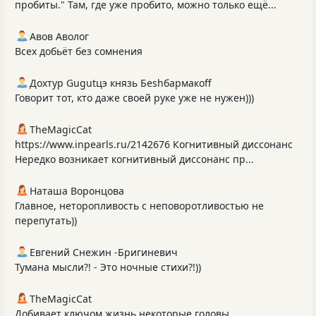
пробиты." Там, где уже пробито, можно только ещё...
Авов Аволог
Всех добьёт без сомнения
Дохтур Gugutцэ князь Беshбармакоff
Говорит тот, кто даже своей руке уже не нужен)))
TheMagicCat
https://www.inpearls.ru/2142676 Когнитивный диссонанс
Нередко возникает когнитивный диссонанс пр...
Наташа Воронцова
Главное, неторопливость с неповоротливостью не
перепутать))
Евгений Снежин -Бригиневич
Тумана мысли?! - Это ночные стихи?!))
TheMagicCat
Добивает ключом жизнь некоторые головы.