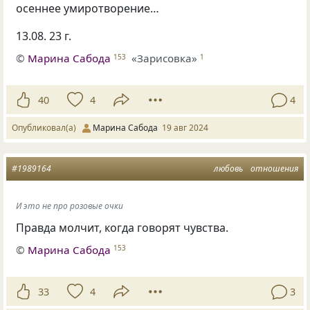
осеннее умиротворение…
13.08. 23 г.
©
Марина Сабода
«Зарисовка»
153
1
40
4
4
Опубликовал(а)
Марина Сабода
19 авг 2024
#1989164
любовь
отношения
И это не про розовые очки
Правда молчит, когда говорят чувства.
©
Марина Сабода
153
33
4
3