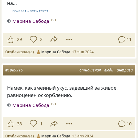
на…
… показать весь текст …
©
Марина Сабода
153
29
2
11
Опубликовал(а)
Марина Сабода
17 янв 2024
#1989915
отношения
люди
интриги
Намёк, как змеиный укус, задевший за живое,
равноценен оскорблению.
©
Марина Сабода
153
38
1
10
Опубликовал(а)
Марина Сабода
13 апр 2024