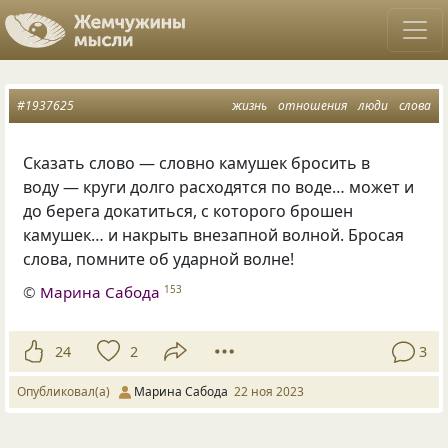
#1937625
жизнь
отношения
люди
слова
Сказать слово — словно камушек бросить в
воду — круги долго расходятся по воде… может и
до берега докатиться, с которого брошен
камушек… и накрыть внезапной волной. Бросая
слова, помните об ударной волне!
©
Марина Сабода
153
24
2
3
Опубликовал(а)
Марина Сабода
22 ноя 2023