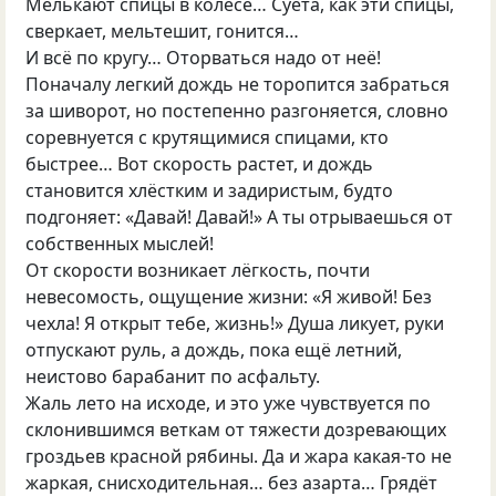
Мелькают спицы в колесе… Суета, как эти спицы,
сверкает, мельтешит, гонится…
И всё по кругу… Оторваться надо от неё!
Поначалу легкий дождь не торопится забраться
за шиворот, но постепенно разгоняется, словно
соревнуется с крутящимися спицами, кто
быстрее… Вот скорость растет, и дождь
становится хлёстким и задиристым, будто
подгоняет: «Давай! Давай!» А ты отрываешься от
собственных мыслей!
От скорости возникает лёгкость, почти
невесомость, ощущение жизни: «Я живой! Без
чехла! Я открыт тебе, жизнь!» Душа ликует, руки
отпускают руль, а дождь, пока ещё летний,
неистово барабанит по асфальту.
Жаль лето на исходе, и это уже чувствуется по
склонившимся веткам от тяжести дозревающих
гроздьев красной рябины. Да и жара какая-то не
жаркая, снисходительная… без азарта… Грядёт