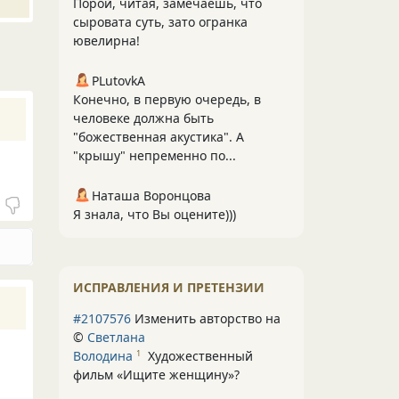
Порой, читая, замечаешь, что
сыровата суть, зато огранка
ювелирна!
PLutоvkА
Конечно, в первую очередь, в
человеке должна быть
"божественная акустика". А
"крышу" непременно по...
Наташа Воронцова
Я знала, что Вы оцените)))
ИСПРАВЛЕНИЯ И ПРЕТЕНЗИИ
#2107576
Изменить авторство на
©
Светлана
Володина
Художественный
1
фильм «Ищите женщину»
?