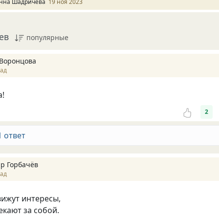
нна Шадричева
19 ноя 2023
ев
популярные
Воронцова
зад
а!
2
1 ответ
р Горбачёв
зад
вижут интересы,
екают за собой.