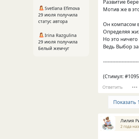
Развитие бер
Svetlana Efimova
Мотив же в эт
29 июля получила
статус автора
Он компасом в
Определяя жиз
Irina Razgulina
Но это ничего
29 июля получила
Ведь Выбор за
Белый жемчуг
-----------------------
(Стимул: #1095
Ответить
Показать 
Лилия Р
2 года на