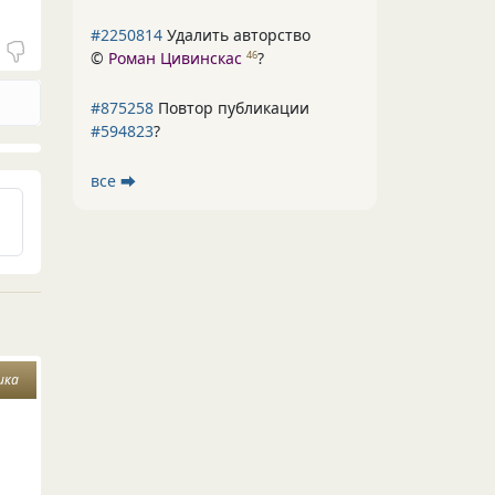
#2250814
Удалить авторство
©
Роман Цивинскас
?
46
#875258
Повтор публикации
#594823
?
все ⮕
ика