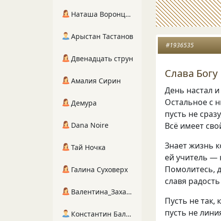
Наташа Воронцова
Арыстан Тастанов
#1936535
Двенадцать струн
Слава Богу
Амалия Сирин
День настал и 
Остальное с н
Демура
пусть не сразу
Всё имеет сво
Dana Noire
Знает жизнь к
Тай Ночка
ей учитель — 
Помолитесь, д
Галина Суховерх
славя радость
Валентина_Захарова
Пусть не так, 
пусть не лини
Константин Балухта