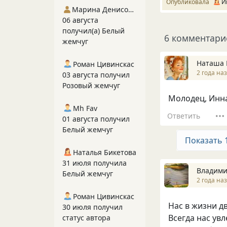
Опубликовала
И
Марина Денисова 5
06 августа
получил(а) Белый
6 комментари
жемчуг
Наташа 
Роман Цивинскас
2 года на
03 августа получил
Розовый жемчуг
Молодец, Инн
Mh Fav
Ответить
01 августа получил
Белый жемчуг
Показать 
Наталья Бикетова
31 июля получила
Владими
Белый жемчуг
2 года на
Роман Цивинскас
Нас в жизни д
30 июля получил
Всегда нас увл
статус автора