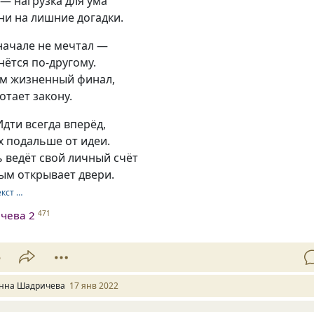
— нагрузка для ума
ни на лишние догадки.
 начале не мечтал —
нётся по-другому.
ем жизненный финал,
отает закону.
Идти всегда вперёд,
х подальше от идеи.
 ведёт свой личный счёт
ым открывает двери.
екст …
чева 2
471
5
нна Шадричева
17 янв 2022