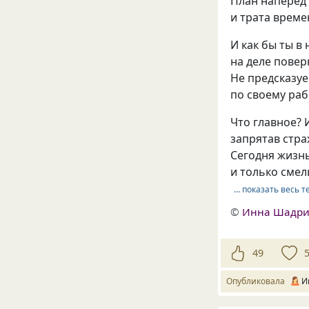
План наперёд 
и трата време
И как бы ты в
на деле повер
Не предсказу
по своему раб
Что главное? 
запрятав стра
Сегодня жизнь
и только смел
… показать весь т
©
Инна Шадри
49
Опубликовала
И