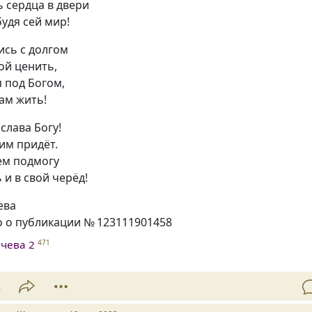
 сердца в двери
будя сей мир!
ись с долгом
ой ценить,
 под Богом,
ам жить!
слава Богу!
им придёт.
ем подмогу
 и в свой черёд!
ева
о о публикации № 123111901458
чева 2
471
2