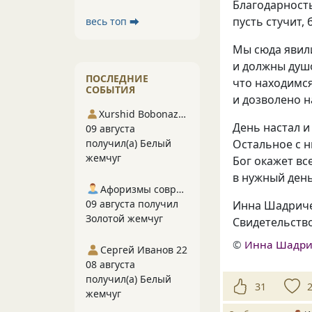
Благодарность
пусть стучит, 
весь топ ⮕
Мы сюда явил
и должны душ
ПОСЛЕДНИЕ
что находимся
СОБЫТИЯ
и дозволено н
Xurshid Bobonazarov
День настал и 
09 августа
Остальное с н
получил(а) Белый
жемчуг
Бог окажет вс
в нужный день
Афоризмы современников
09 августа получил
Инна Шадрич
Золотой жемчуг
Свидетельств
©
Инна Шадри
Сергей Иванов 22
08 августа
получил(а) Белый
31
жемчуг