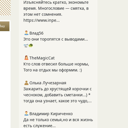
Изъясняйтесь кратко, экономьте
время. Многословие — смятка, в
этом нет сомнения.
https://www.inpe...
дни
Влад56
Это они торопятся с выводами...
🛫🐢
TheMagicCat
Кто слов отвесил больше нормы,
Того на отдых мы оформим. :)
Олька Лучезарная
Зажарить до хрустящей корочки с
чесноком, добавить сметанки...) *
тогда она узнает, какое это чудо,...
Владимир Кириченко
Да не только семья,но и вся жизнь
есть служение...