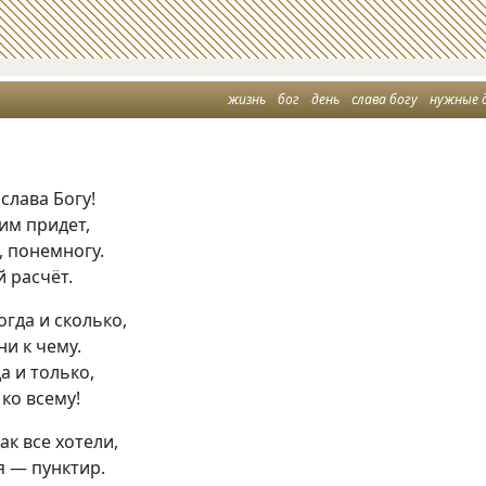
жизнь
бог
день
слава богу
нужные 
слава Богу!
им придет,
, понемногу.
й расчёт.
огда и сколько,
ни к чему.
а и только,
 ко всему!
как все хотели,
я — пунктир.