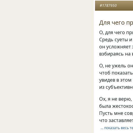
#1787950
Для чего п
О, для чего п
Средь суеты и
он усложняет 
взбираясь на 
О, не ужель он
чтоб показать
увидев в этом
из субъектив
Ох, я не верю,
была жестоко
Пусть мне сов
что заставляе
… показать весь т