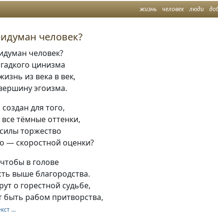
жизнь
человек
люди
до
ридуман человек?
ридуман человек?
 гадкого цинизма
жизнь из века в век,
вершину эгоизма.
 создан для того,
 все тёмные оттенки,
 силы торжество
но — скоростной оценки?
 чтобы в голове
сть выше благородства.
рут о горестной судьбе,
т быть рабом притворства,
екст …