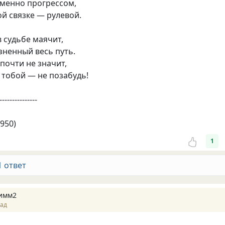
еменно прогрессом,
ой связке — рулевой.
 судьбе маячит,
ненный весь путь.
 почти не значит,
 тобой — не позабудь!
---------------
950)
1
1 ответ
имм2
зад