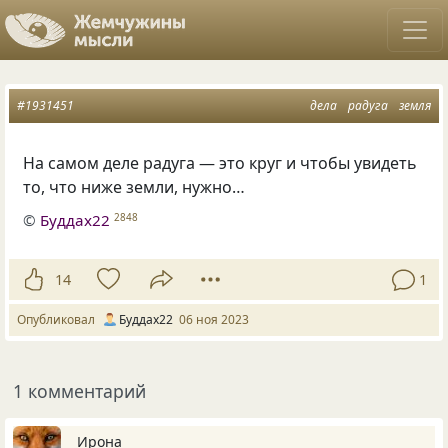
#1931451
дела
радуга
земля
На самом деле радуга — это круг и чтобы увидеть
то, что ниже земли, нужно…
©
Буддах22
2848
14
1
Опубликовал
Буддах22
06 ноя 2023
1 комментарий
Ирона