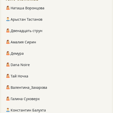
Наташа Воронцова
Арыстан Тастанов
Двенадцать струн
Амалия Сирин
Демура
Dana Noire
Тай Ночка
Валентина_Захарова
Галина Суховерх
Константин Балухта