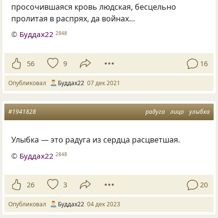
просочившаяся кровь людская, бесцельно
пролитая в распрях, да войнах…
©
Буддах22
2848
56
9
16
Опубликовал
Буддах22
07 дек 2021
#1941828
радуга
лицо
улыбка
Улыбка — это радуга из сердца расцветшая.
©
Буддах22
2848
26
3
20
Опубликовал
Буддах22
04 дек 2023