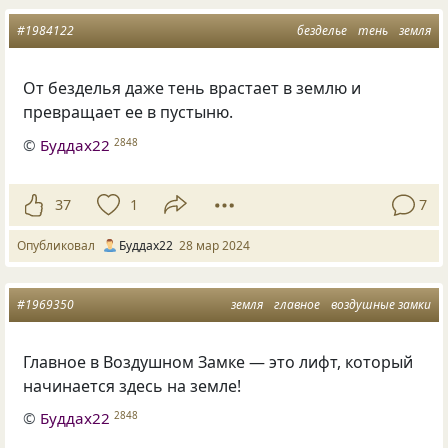
#1984122
безделье
тень
земля
От безделья даже тень врастает в землю и
превращает ее в пустыню.
©
Буддах22
2848
37
1
7
Опубликовал
Буддах22
28 мар 2024
#1969350
земля
главное
воздушные замки
Главное в Воздушном Замке — это лифт, который
начинается здесь на земле!
©
Буддах22
2848