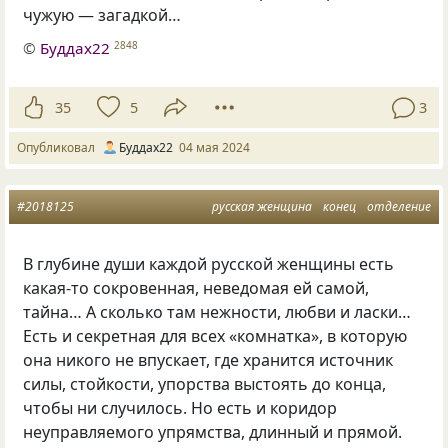
чужую — загадкой…
©
Буддах22
2848
35
5
3
Опубликовал
Буддах22
04 мая 2024
#2018125
русская женщина
конец
отделение
В глубине души каждой русской женщины есть
какая-то сокровенная, неведомая ей самой,
тайна… А сколько там нежности, любви и ласки…
Есть и секретная для всех «комнатка», в которую
она никого не впускает, где хранится источник
силы, стойкости, упорства выстоять до конца,
чтобы ни случилось. Но есть и коридор
неуправляемого упрямства, длинный и прямой.