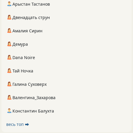
Арыстан Тастанов
Двенадцать струн
Амалия Сирин
Демура
Dana Noire
Тай Ночка
Галина Суховерх
Валентина_Захарова
Константин Балухта
весь топ ⮕