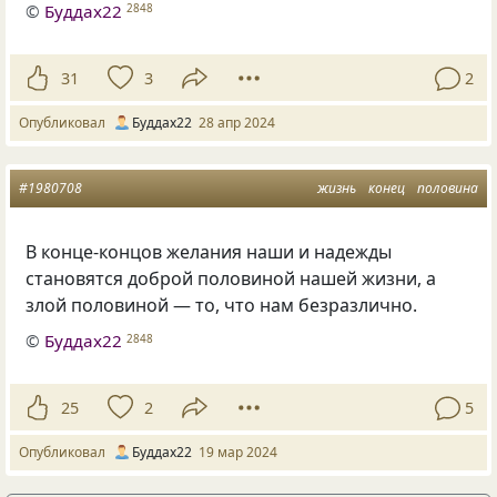
©
Буддах22
2848
31
3
2
Опубликовал
Буддах22
28 апр 2024
#1980708
жизнь
конец
половина
В конце-концов желания наши и надежды
становятся доброй половиной нашей жизни, а
злой половиной — то, что нам безразлично.
©
Буддах22
2848
25
2
5
Опубликовал
Буддах22
19 мар 2024