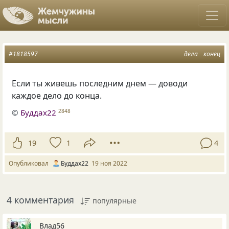
#1818597
дела
конец
Если ты живешь последним днем — доводи
каждое дело до конца.
©
Буддах22
2848
19
1
4
Опубликовал
Буддах22
19 ноя 2022
4 комментария
популярные
Влад56