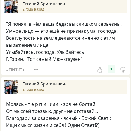
Евгений Бригиневич-
2 года назад
"Я понял, в чём ваша беда: вы слишком серьёзны.
Умное лицо — это ещё не признак ума, господа.
Все глупости на земле делаются именно с этим
выражением лица.
Улыбайтесь, господа. Улыбайтесь!"
Г.Горин, "Тот самый Мюнхгаузен"
Ответить
1
Евгений Бригиневич-
2 года назад
Молясь - т е р п и , иди ,- зря не болтай!
От мыслей трезвых, друг - не отставай...
Благодари за озаренья - ясный - Божий Свет ;
Ищи смысл жизни и себя ! Один Ответ!?)