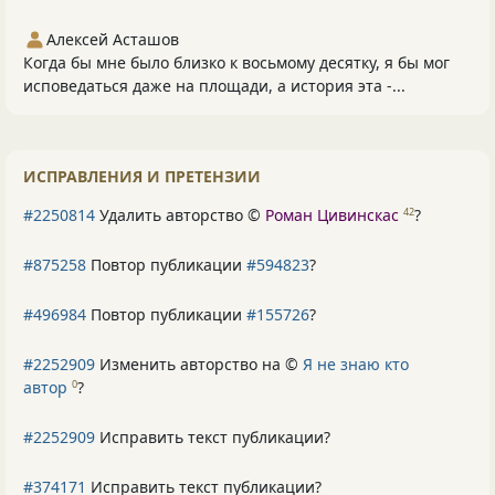
Алексей Асташов
Когда бы мне было близко к восьмому десятку, я бы мог
исповедаться даже на площади, а история эта -...
ИСПРАВЛЕНИЯ И ПРЕТЕНЗИИ
#2250814
Удалить авторство ©
Роман Цивинскас
?
42
#875258
Повтор публикации
#594823
?
#496984
Повтор публикации
#155726
?
#2252909
Изменить авторство на ©
Я не знаю кто
автор
?
0
#2252909
Исправить текст публикации?
#374171
Исправить текст публикации?