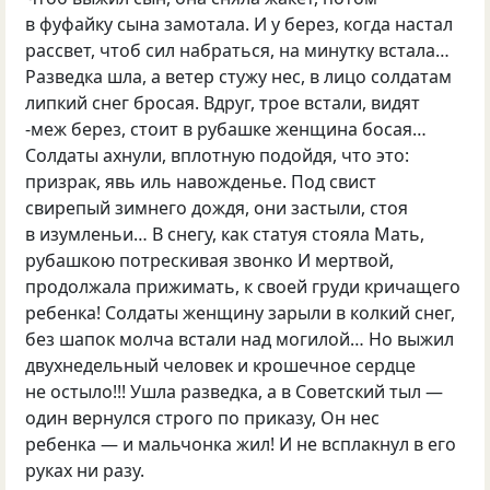
в фуфайку сына замотала. И у берез, когда настал
рассвет, чтоб сил набраться, на минутку встала…
Разведка шла, а ветер стужу нес, в лицо солдатам
липкий снег бросая. Вдруг, трое встали, видят
-меж берез, стоит в рубашке женщина босая…
Солдаты ахнули, вплотную подойдя, что это:
призрак, явь иль навожденье. Под свист
свирепый зимнего дождя, они застыли, стоя
в изумленьи… В снегу, как статуя стояла Мать,
рубашкою потрескивая звонко И мертвой,
продолжала прижимать, к своей груди кричащего
ребенка! Солдаты женщину зарыли в колкий снег,
без шапок молча встали над могилой… Но выжил
двухнедельный человек и крошечное сердце
не остыло!!! Ушла разведка, а в Советский тыл —
один вернулся строго по приказу, Он нес
ребенка — и мальчонка жил! И не всплакнул в его
руках ни разу.