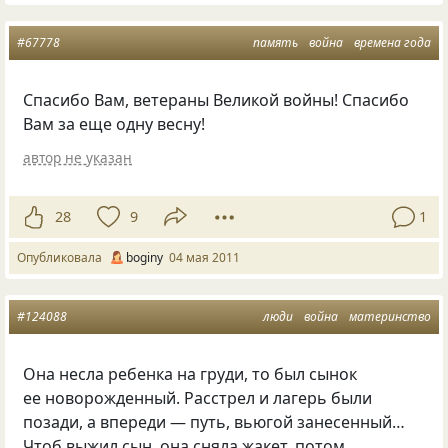
#67778
память
война
времена года
Спасибо Вам, ветераны Великой войны! Спасибо
Вам за еще одну весну!
автор не указан
28
9
1
Опубликовала
boginy
04 мая 2011
#124088
люди
война
материнство
Она несла ребенка на груди, то был сынок
ее новорожденный. Расстрел и лагерь были
позади, а впереди — путь, вьюгой занесенный…
Чтоб выжил сын, она сняла жакет, потом