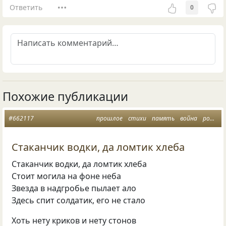
Ответить
0
Похожие публикации
#662117
прошлое
стихи
память
война
родина
Стаканчик водки, да ломтик хлеба
Стаканчик водки, да ломтик хлеба
Стоит могила на фоне неба
Звезда в надгробье пылает ало
Здесь спит солдатик, его не стало
Хоть нету криков и нету стонов