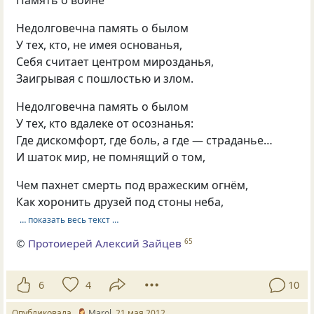
Память о войне
Недолговечна память о былом
У тех, кто, не имея основанья,
Себя считает центром мирозданья,
Заигрывая с пошлостью и злом.
Недолговечна память о былом
У тех, кто вдалеке от осознанья:
Где дискомфорт, где боль, а где — страданье…
И шаток мир, не помнящий о том,
Чем пахнет смерть под вражеским огнём,
Как хоронить друзей под стоны неба,
… показать весь текст …
©
Протоиерей Алексий Зайцев
65
6
4
10
Опубликовала
Marol
21 мая 2012