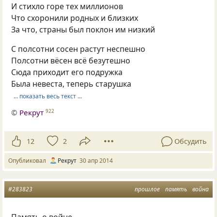
И стихло горе тех миллионов
Что схоронили родных и близких
За что, страны был поклон им низкий
С полсотни сосен растут неспешно
Полсотни вёсен всё безутешно
Сюда приходит его подружка
Была невеста, теперь старушка
… показать весь текст …
©
Рекрут
922
12
2
Обсудить
Опубликовал
Рекрут
30 апр 2014
#283823
прошлое
память
война