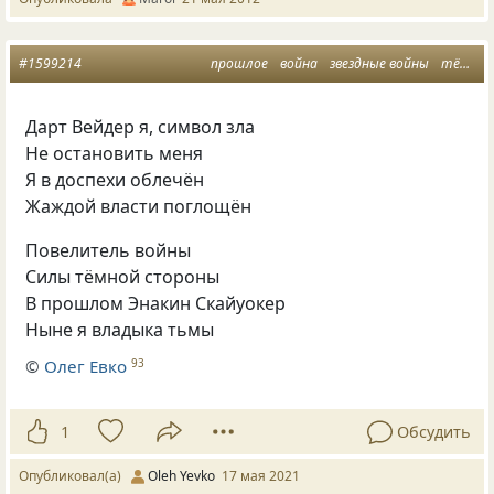
#1599214
прошлое
война
звездные войны
тёмные стороны
Дарт Вейдер я, символ зла
Не остановить меня
Я в доспехи облечён
Жаждой власти поглощён
Повелитель войны
Силы тёмной стороны
В прошлом Энакин Скайуокер
Ныне я владыка тьмы
©
Олег Евко
93
1
Обсудить
Опубликовал(а)
Oleh Yevko
17 мая 2021