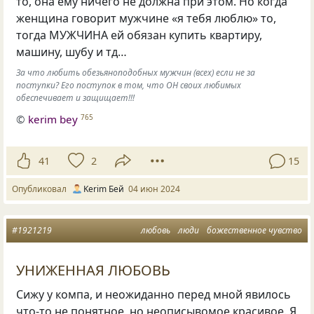
то, она ему ничего не должна при этом. Но когда
женщина говорит мужчине «я тебя люблю» то,
тогда МУЖЧИНА ей обязан купить квартиру,
машину, шубу и тд…
За что любить обезьяноподобных мужчин (всех) если не за
поступки? Его поступок в том, что ОН своих любимых
обеспечивает и защищает!!!
©
kerim bey
765
41
2
15
Опубликовал
Kerim Бей
04 июн 2024
#1921219
любовь
люди
божественное чувство
УНИЖЕННАЯ ЛЮБОВЬ
Сижу у компа, и неожиданно перед мной явилось
что-то не понятное, но неописывомое красивое. Я