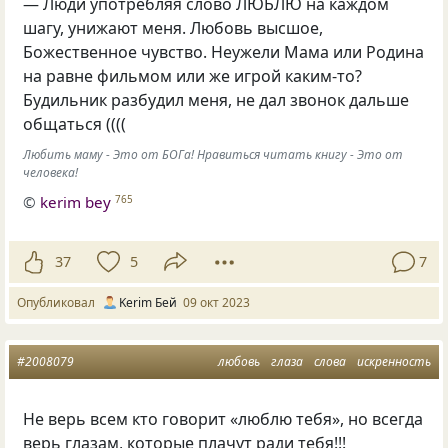
— Люди употребляя слово ЛЮБЛЮ на каждом
шагу, унижают меня. Любовь высшое,
Божественное чувство. Неужели Мама или Родина
на равне фильмом или же игрой каким-то?
Будильник разбудил меня, не дал звонок дальше
общаться ((((
Любить маму - Это от БОГа! Нравиться читать книгу - Это от
человека!
©
kerim bey
765
37
5
7
Опубликовал
Kerim Бей
09 окт 2023
#2008079
любовь
глаза
слова
искренность
Не верь всем кто говорит «люблю тебя», но всегда
верь глазам, которые плачут ради тебя!!!