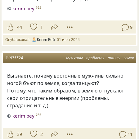
©
kerim bey
765
44
1
9
Опубликовал
Kerim Бей
01 июн 2024
#1975524
мужчины
проблемы
танцы
земля
Вы знаете, почему восточные мужчины сильно
ногой бъют по земле, когда танцуют?
Потому, что таким образом, в землю отпускают
свои отрицательные энергии (проблемы,
страдание
и т. д.
).
©
kerim bey
765
39
2
11