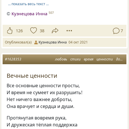
… показать весь текст …
©
Кузнецова Инна
507
126
38
7
Опубликовал(а)
Кузнецова Инна
04 окт 2021
#1628353
любовь
стихи
время
ценности
доброта
Вечные ценности
Все основные ценности просты,
И время не сумеет их разрушить!
Нет ничего важнее доброты,
Она врачует и сердца и души.
Протянутая вовремя рука,
И дружеская тёплая поддержка