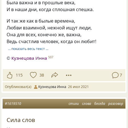
Была важна и в прошлые века,
И в наши дни, когда сплошная спешка.
И так же как в былые времена,
Любви взаимной, нежной ищут люди,
Она для всех, конечно же, важна,
Ведь счастлив человек, когда он любит!
… показать весь текст …
©
Кузнецова Инна
507
115
38
7
Опубликовал(а)
Кузнецова Инна
26 июл 2021
#1619510
стихи
слова
беседа
разговор
Сила слов