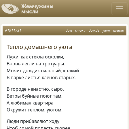
#1911731
дом
стихи
дождь
уют
тепло
Тепло домашнего уюта
Лужи, как стекла осколки,
Вновь легли на тротуары.
Мочит дождик сильный, колкий
В парке листья клёнов старых.
В городе ненастно, сыро,
Ветры буйные поют там,
А любимая квартира
Окружит теплом, уютом.
Люди прибавляют ходу
Чтоб домой попасть скорее.