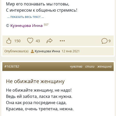
Мир его познавать мы готовы,
С интересом к общенью стремясь!
… показать весь текст …
©
Кузнецова Инна
507
150
43
9
Опубликовал(а)
Кузнецова Инна
12 янв 2021
#1636782
чувства
стихи
женщина
Не обижайте женщину
Не обижайте женщину, не надо!
Ведь ей забота, ласка так нужна.
Она как роза посредине сада,
Красива, очень трепетна, нежна.