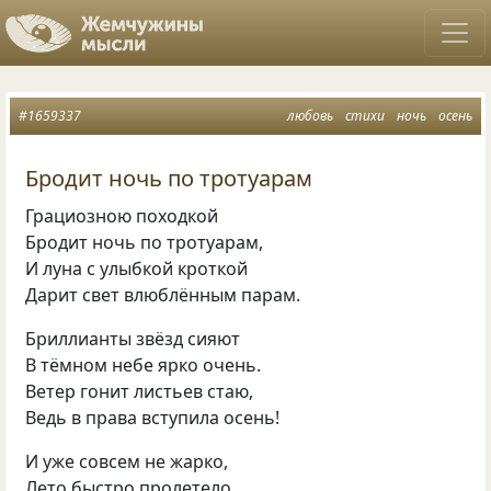
#1659337
любовь
стихи
ночь
осень
Бродит ночь по тротуарам
Грациозною походкой
Бродит ночь по тротуарам,
И луна с улыбкой кроткой
Дарит свет влюблённым парам.
Бриллианты звёзд сияют
В тёмном небе ярко очень.
Ветер гонит листьев стаю,
Ведь в права вступила осень!
И уже совсем не жарко,
Лето быстро пролетело.