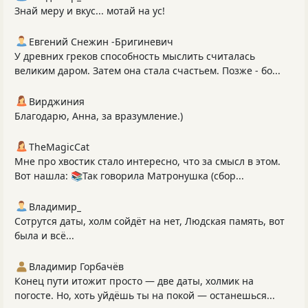
Знай меру и вкус... мотай на ус!
Евгений Снежин -Бригиневич
У древних греков способность мыслить считалась
великим даром. Затем она стала счастьем. Позже - бо...
Вирджиния
Благодарю, Анна, за вразумление.)
TheMagicCat
Мне про хвостик стало интересно, что за смысл в этом.
Вот нашла: 📚Так говорила Матронушка (сбор...
Владимир_
Сотрутся даты, холм сойдёт на нет, Людская память, вот
была и всё...
Владимир Горбачёв
Конец пути итожит просто — две даты, холмик на
погосте. Но, хоть уйдёшь ты на покой — останешься...