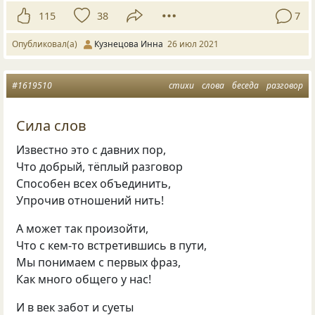
115
38
7
Опубликовал(а)
Кузнецова Инна
26 июл 2021
#1619510
стихи
слова
беседа
разговор
Сила слов
Известно это с давних пор,
Что добрый, тёплый разговор
Способен всех объединить,
Упрочив отношений нить!
А может так произойти,
Что с кем-то встретившись в пути,
Мы понимаем с первых фраз,
Как много общего у нас!
И в век забот и суеты