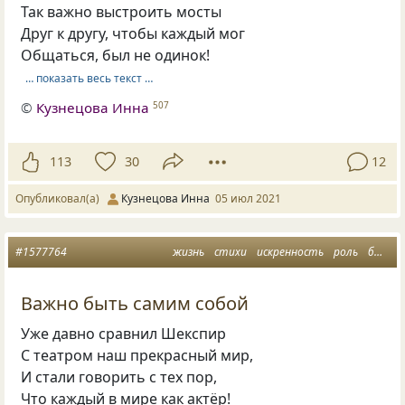
Так важно выстроить мосты
Друг к другу, чтобы каждый мог
Общаться, был не одинок!
… показать весь текст …
©
Кузнецова Инна
507
113
30
12
Опубликовал(а)
Кузнецова Инна
05 июл 2021
#1577764
жизнь
стихи
искренность
роль
быть самим собой
Важно быть самим собой
Уже давно сравнил Шекспир
С театром наш прекрасный мир,
И стали говорить с тех пор,
Что каждый в мире как актёр!