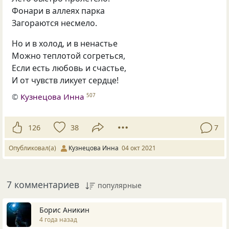
Фонари в аллеях парка
Загораются несмело.
Но и в холод, и в ненастье
Можно теплотой согреться,
Если есть любовь и счастье,
И от чувств ликует сердце!
©
Кузнецова Инна
507
126
38
7
Опубликовал(а)
Кузнецова Инна
04 окт 2021
7 комментариев
популярные
Борис Аникин
4 года назад