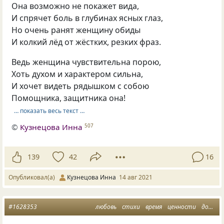
Она возможно не покажет вида,
И спрячет боль в глубинах ясных глаз,
Но очень ранят женщину обиды
И колкий лёд от жёстких, резких фраз.
Ведь женщина чувствительна порою,
Хоть духом и характером сильна,
И хочет видеть рядышком с собою
Помощника, защитника она!
… показать весь текст …
©
Кузнецова Инна
507
139
42
16
Опубликовал(а)
Кузнецова Инна
14 авг 2021
#1628353
любовь
стихи
время
ценности
доброта