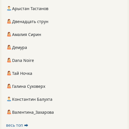
Арыстан Тастанов
Двенадцать струн
Амалия Сирин
Демура
Dana Noire
Тай Ночка
Галина Суховерх
Константин Балухта
Валентина_Захарова
весь топ ⮕