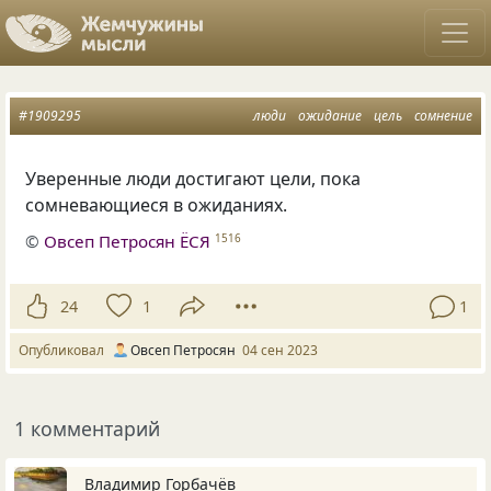
#1909295
люди
ожидание
цель
сомнение
Уверенные люди достигают цели, пока
сомневающиеся в ожиданиях.
©
Овсеп Петросян ЁСЯ
1516
24
1
1
Опубликовал
Овсеп Петросян
04 сен 2023
1 комментарий
Владимир Горбачёв