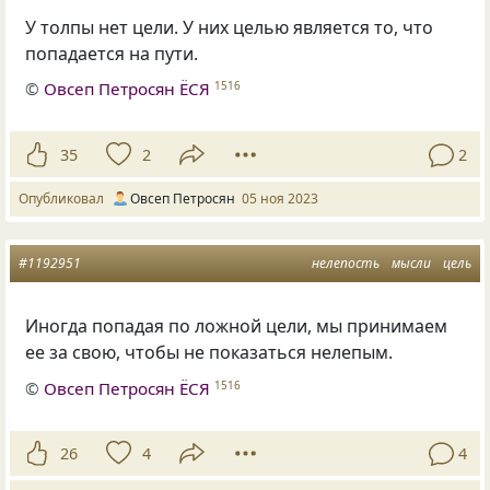
У толпы нет цели. У них целью является то, что
попадается на пути.
©
Овсеп Петросян ЁСЯ
1516
35
2
2
Опубликовал
Овсеп Петросян
05 ноя 2023
#1192951
нелепость
мысли
цель
Иногда попадая по ложной цели
,
мы принимаем
ее за свою
,
чтобы не показаться нелепым.
©
Овсеп Петросян ЁСЯ
1516
26
4
4