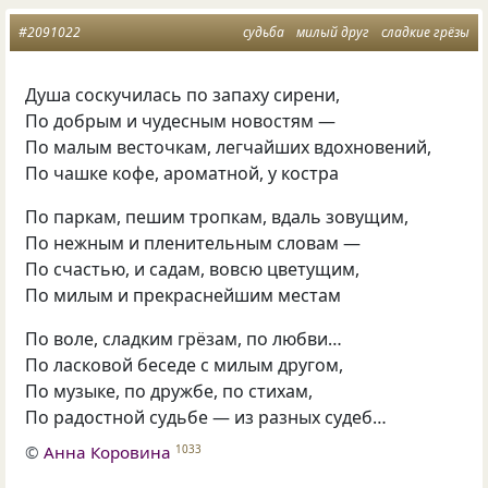
#2091022
судьба
милый друг
сладкие грёзы
Душа соскучилась по запаху сирени,
По добрым и чудесным новостям —
По малым весточкам, легчайших вдохновений,
По чашке кофе, ароматной, у костра
По паркам, пешим тропкам, вдаль зовущим,
По нежным и пленительным словам —
По счастью, и садам, вовсю цветущим,
По милым и прекраснейшим местам
По воле, сладким грёзам, по любви…
По ласковой беседе с милым другом,
По музыке, по дружбе, по стихам,
По радостной судьбе — из разных судеб…
©
Анна Коровина
1033