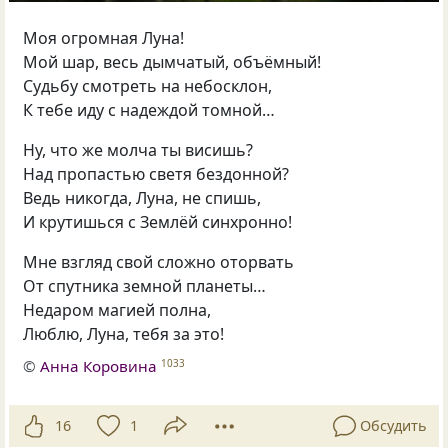
Моя огромная Луна!
Мой шар, весь дымчатый, объёмный!
Судьбу смотреть на небосклон,
К тебе иду с надеждой томной…
Ну, что же молча ты висишь?
Над пропастью светя бездонной?
Ведь никогда, Луна, не спишь,
И крутишься с Землёй синхронно!
Мне взгляд свой сложно оторвать
От спутника земной планеты…
Недаром магией полна,
Люблю, Луна, тебя за это!
©
Анна Коровина
1033
16
1
Обсудить