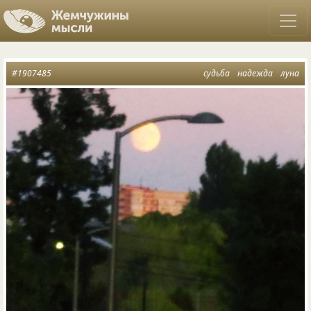
#1907485
судьба
надежда
луна