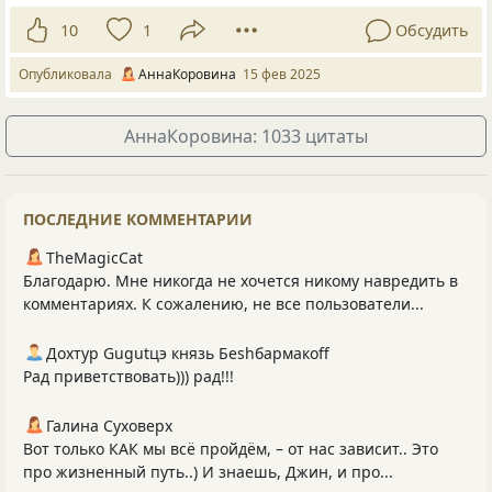
10
1
Обсудить
Опубликовала
АннаКоровина
15 фев 2025
АннаКоровина: 1033 цитаты
ПОСЛЕДНИЕ КОММЕНТАРИИ
TheMagicCat
Благодарю. Мне никогда не хочется никому навредить в
комментариях. К сожалению, не все пользователи...
Дохтур Gugutцэ князь Беshбармакоff
Рад приветствовать))) рад!!!
Галина Суховерх
Вот только КАК мы всё пройдём, – от нас зависит.. Это
про жизненный путь..) И знаешь, Джин, и про...