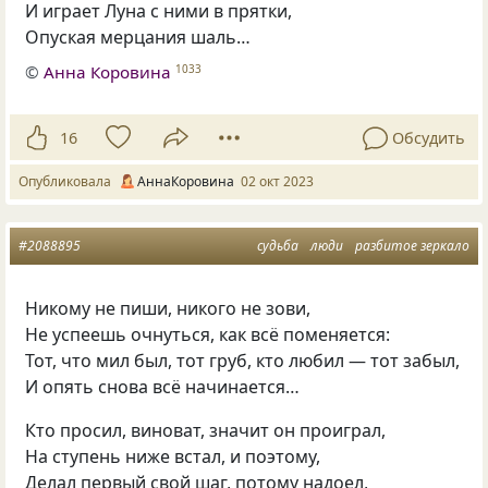
И играет Луна с ними в прятки,
Опуская мерцания шаль…
©
Анна Коровина
1033
16
Обсудить
Опубликовала
АннаКоровина
02 окт 2023
#2088895
судьба
люди
разбитое зеркало
Никому не пиши, никого не зови,
Не успеешь очнуться, как всё поменяется:
Тот, что мил был, тот груб, кто любил — тот забыл,
И опять снова всё начинается…
Кто просил, виноват, значит он проиграл,
На ступень ниже встал, и поэтому,
Делал первый свой шаг, потому надоел,