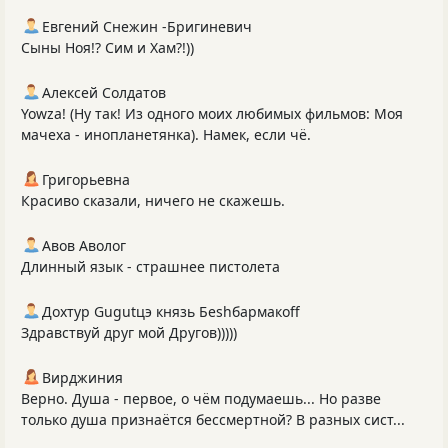
Евгений Снежин -Бригиневич
Сыны Ноя!? Сим и Хам?!))
Алексей Солдатов
Yowza! (Ну так! Из одного моих любимых фильмов: Моя
мачеха - инопланетянка). Намек, если чё.
Григорьевна
Красиво сказали, ничего не скажешь.
Авов Аволог
Длинный язык - страшнее пистолета
Дохтур Gugutцэ князь Беshбармакоff
Здравствуй друг мой Другов)))))
Вирджиния
Верно. Душа - первое, о чём подумаешь... Но разве
только душа признаётся бессмертной? В разных сист...