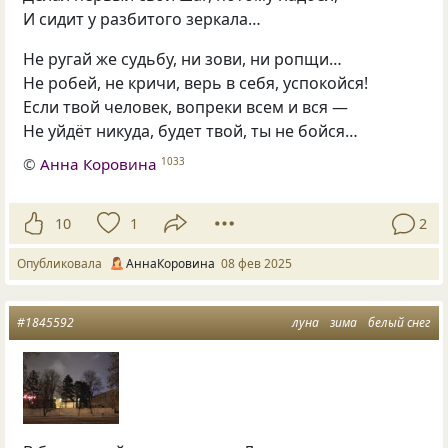
И сидит у разбитого зеркала…
Не ругай же судьбу, ни зови, ни ропщи…
Не робей, не кричи, верь в себя, успокойся!
Если твой человек, вопреки всем и вся —
Не уйдёт никуда, будет твой, ты не бойся…
©
Анна Коровина
1033
10
1
2
Опубликовала
АннаКоровина
08 фев 2025
#1845592
луна
зима
белый снег