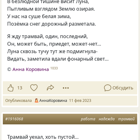
В безлюдной тишине висит Луна,
Пытливым взглядом Землю озирая.
У нас на суше белая зима,
Позёмка снег дорожный разметала.
Я жду трамвай, один, последний,
Он, может быть, приедет, может-нет…
Луна сквозь тучу тут же подмигнула-
Видать, заметила вдали фонарный свет…
©
Анна Коровина
1033
13
Обсудить
Опубликовала
АннаКоровина
11 фев 2023
#1916068
работа
надежда
трамвай
Трамвай уехал, хоть пустой…