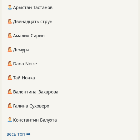
Арыстан Тастанов
Двенадцать струн
Амалия Сирин
Демура
Dana Noire
Тай Ночка
Валентина_Захарова
Галина Суховерх
Константин Балухта
весь топ ⮕