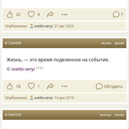
22
4
7
Опубликовал
svetlo-seryi
27 авг 2023
#1344499
жизнь
время
Жизнь, — это время поделенное на события.
©
svetlo-seryi
1173
18
1
Обсудить
Опубликовал
svetlo-seryi
14 дек 2019
#1844104
кольцо
конец