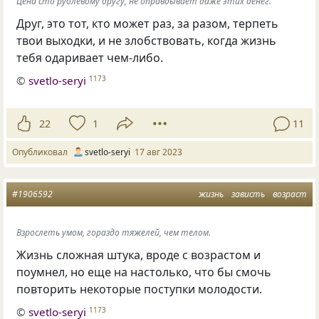
Цена сто рублевому другу, не оправдывает даже этих денег.
Друг, это тот, кто может раз, за разом, терпеть
твои выходки, и не злобствовать, когда жизнь
тебя одаривает чем-либо.
©
svetlo-seryi
1173
22
1
11
Опубликовал
svetlo-seryi
17 авг 2023
#1906592
жизнь
зависть
возраст
Взрослеть умом, гораздо тяжелей, чем телом.
Жизнь сложная штука, вроде с возрастом и
поумнел, но еще на настолько, что бы смочь
повторить некоторые поступки молодости.
©
svetlo-seryi
1173