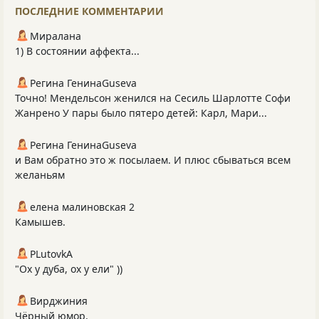
ПОСЛЕДНИЕ КОММЕНТАРИИ
Миралана
1) В состоянии аффекта...
Регина ГенинаGuseva
Точно! Мендельсон женился на Сесиль Шарлотте Софи
Жанрено У пары было пятеро детей: Карл, Мари...
Регина ГенинаGuseva
и Вам обратно это ж посылаем. И плюс сбываться всем
желаньям
елена малиновская 2
Камышев.
PLutоvkА
"Ох у дуба, ох у ели" ))
Вирджиния
Чёрный юмор.