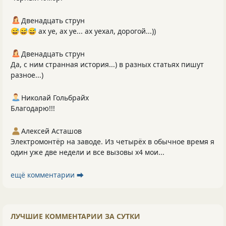
Двенадцать струн
😅😅😅 ах уе, ах уе... ах уехал, дорогой...))
Двенадцать струн
Да, с ним странная история...) в разных статьях пишут
разное...)
Николай Гольбрайх
Благодарю!!!
Алексей Асташов
Электромонтёр на заводе. Из четырёх в обычное время я
один уже две недели и все вызовы х4 мои...
ещё комментарии ⮕
ЛУЧШИЕ КОММЕНТАРИИ ЗА СУТКИ