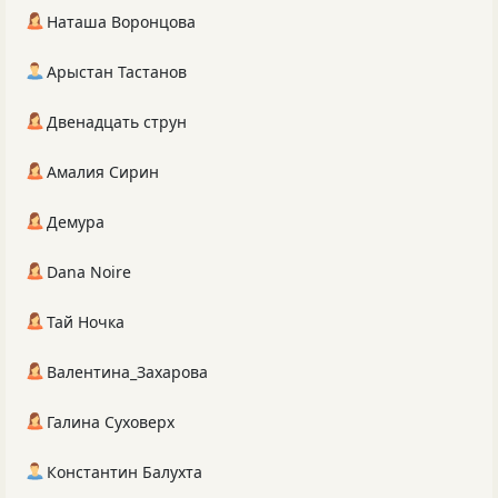
Наташа Воронцова
Арыстан Тастанов
Двенадцать струн
Амалия Сирин
Демура
Dana Noire
Тай Ночка
Валентина_Захарова
Галина Суховерх
Константин Балухта