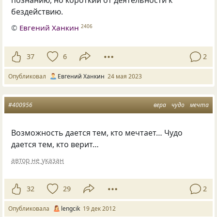
познанию, но короткий от деятельности к
бездействию.
©
Евгений Ханкин
2406
37
6
2
Опубликовал
Евгений Ханкин
24 мая 2023
#400956
вера
чудо
мечта
Возможность дается тем, кто мечтает… Чудо
дается тем, кто верит…
автор не указан
32
29
2
Опубликовала
lengcik
19 дек 2012