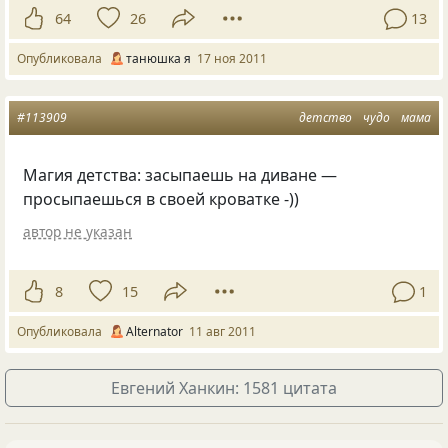
64
26
13
Опубликовала
танюшка я
17 ноя 2011
#113909
детство
чудо
мама
Магия детства: засыпаешь на диване —
просыпаешься в своей кроватке -))
автор не указан
8
15
1
Опубликовала
Alternator
11 авг 2011
Евгений Ханкин: 1581 цитата