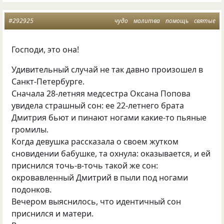
#292925
чудо
молитва
помощь
святые
Господи, это она!
Удивительный случай не так давно произошел в
Санкт-Петербурге.
Cначала 28-летняя медсестра Оксана Попова
увидела страшный сон: ее 22-летнего брата
Дмитрия бьют и пинают ногами какие-то пьяные
громилы.
Когда девушка рассказала о своем жутком
сновидении бабушке, та охнула: оказывается, и ей
приснился точь-в-точь такой же сон:
окровавленный Дмитрий в пыли под ногами
подонков.
Вечером выяснилось, что идентичный сон
приснился и матери.