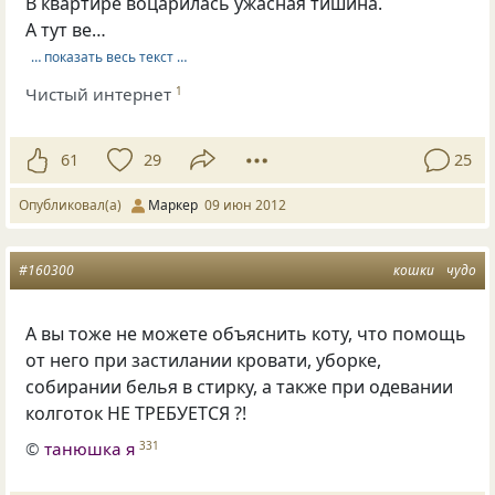
В квартире воцарилась ужасная тишина.
А тут ве…
… показать весь текст …
Чистый интернет
1
61
29
25
Опубликовал(а)
Маркер
09 июн 2012
#160300
кошки
чудо
А вы тоже не можете объяснить коту, что помощь
от него при застилании кровати, уборке,
собирании белья в стирку, а также при одевании
колготок НЕ ТРЕБУЕТСЯ ?!
©
танюшка я
331