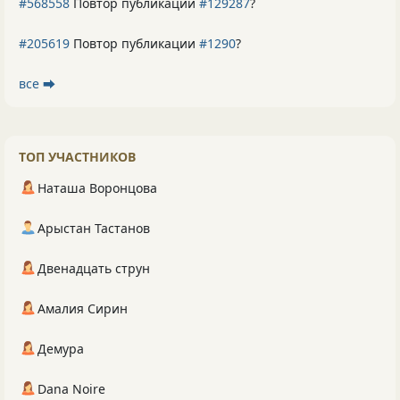
#568558
Повтор публикации
#129287
?
#205619
Повтор публикации
#1290
?
все ⮕
ТОП УЧАСТНИКОВ
Наташа Воронцова
Арыстан Тастанов
Двенадцать струн
Амалия Сирин
Демура
Dana Noire