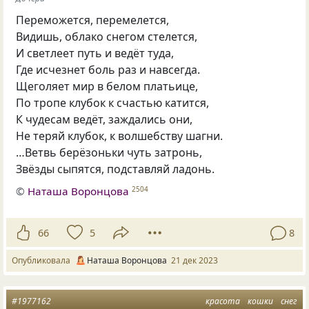
Переможется, перемелется,
Видишь, облако снегом стелется,
И светлеет путь и ведёт туда,
Где исчезнет боль раз и навсегда.
Щеголяет мир в белом платьице,
По тропе клубок к счастью катится,
К чудесам ведёт, заждались они,
Не теряй клубок, к волшебству шагни.
…Ветвь берёзоньки чуть затронь,
Звёзды сыпятся, подставляй ладонь.
©
Наташа Воронцова
2504
66
5
8
Опубликовала
Наташа Воронцова
21 дек 2023
#1977162
красота
кошки
снег