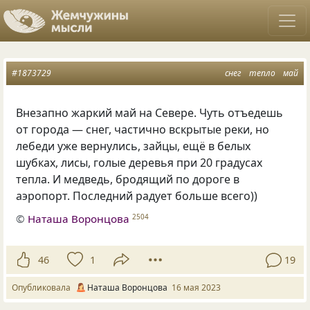
#1873729
снег
тепло
май
Внезапно жаркий май на Севере. Чуть отъедешь
от города — снег, частично вскрытые реки, но
лебеди уже вернулись, зайцы, ещё в белых
шубках, лисы, голые деревья при 20 градусах
тепла. И медведь, бродящий по дороге в
аэропорт. Последний радует больше всего))
©
Наташа Воронцова
2504
46
1
19
Опубликовала
Наташа Воронцова
16 мая 2023