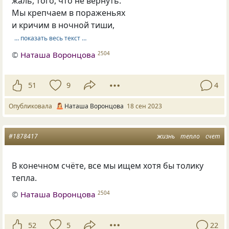
жаль, того, что не вернуть.
Мы крепчаем в пораженьях
и кричим в ночной тиши,
… показать весь текст …
©
Наташа Воронцова
2504
51
9
4
Опубликовала
Наташа Воронцова
18 сен 2023
#1878417
жизнь
тепло
счет
В конечном счёте, все мы ищем хотя бы толику
тепла.
©
Наташа Воронцова
2504
52
5
22