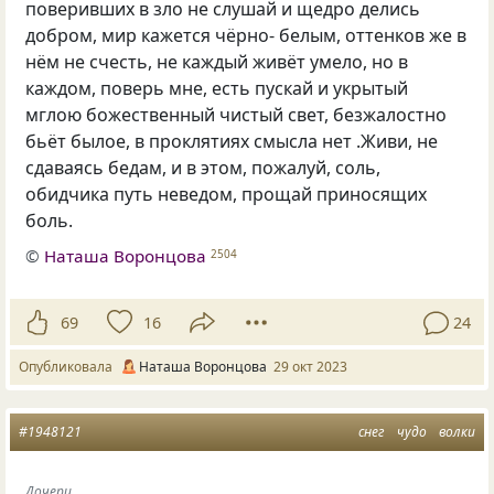
поверивших в зло не слушай и щедро делись
добром, мир кажется чёрно- белым, оттенков же в
нём не счесть, не каждый живёт умело, но в
каждом, поверь мне, есть пускай и укрытый
мглою божественный чистый свет, безжалостно
бьёт былое, в проклятиях смысла нет .Живи, не
сдаваясь бедам, и в этом, пожалуй, соль,
обидчика путь неведом, прощай приносящих
боль.
©
Наташа Воронцова
2504
69
16
24
Опубликовала
Наташа Воронцова
29 окт 2023
#1948121
снег
чудо
волки
Дочери