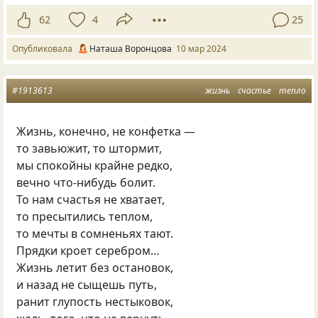
62
4
25
Опубликовала
Наташа Воронцова
10 мар 2024
#1913613
жизнь
счастье
тепло
Жизнь, конечно, не конфетка —
то завьюжит, то штормит,
мы спокойны крайне редко,
вечно что-нибудь болит.
То нам счастья не хватает,
то пресытились теплом,
то мечты в сомненьях тают.
Прядки кроет серебром…
Жизнь летит без остановок,
и назад не сыщешь путь,
ранит глупость нестыковок,